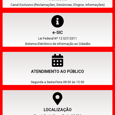
Canal Exclusivo (Reclamações, Denúncias, Elogios, Informações)
e-SIC
Lei Federal Nº 12.527/2011
Sistema Eletrônico de Informação ao Cidadão
ATENDIMENTO AO PÚBLICO
Segunda a Sexta-Feira 08:00 às 15:00
LOCALIZAÇÃO