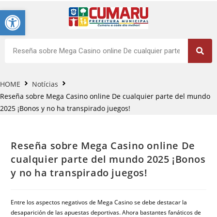
Barra de Ferramentas Aberta
HOME
Notícias
Reseña sobre Mega Casino online De cualquier parte del mundo
2025 ¡Bonos y no ha transpirado juegos!
Reseña sobre Mega Casino online De
cualquier parte del mundo 2025 ¡Bonos
y no ha transpirado juegos!
Entre los aspectos negativos de Mega Casino se debe destacar la
desaparición de las apuestas deportivas. Ahora bastantes fanáticos de