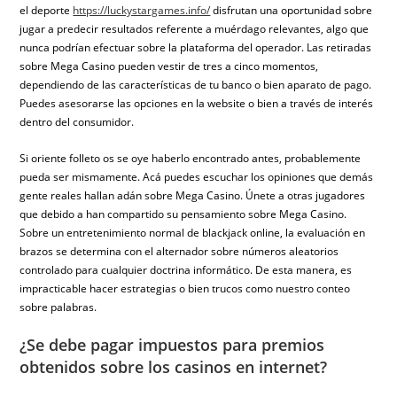
el deporte
https://luckystargames.info/
disfrutan una oportunidad sobre
jugar a predecir resultados referente a muérdago relevantes, algo que
nunca podrían efectuar sobre la plataforma del operador.
Las retiradas
sobre Mega Casino pueden vestir de tres a cinco momentos,
dependiendo de las características de tu banco o bien aparato de pago.
Puedes asesorarse las opciones en la website o bien a través de interés
dentro del consumidor.
Si oriente folleto os se oye haberlo encontrado antes, probablemente
pueda ser mismamente. Acá puedes escuchar los opiniones que demás
gente reales hallan adán sobre Mega Casino. Únete a otras jugadores
que debido a han compartido su pensamiento sobre Mega Casino.
Sobre un entretenimiento normal de blackjack online, la evaluación en
brazos se determina con el alternador sobre números aleatorios
controlado para cualquier doctrina informático. De esta manera, es
impracticable hacer estrategias o bien trucos como nuestro conteo
sobre palabras.
¿Se debe pagar impuestos para premios
obtenidos sobre los casinos en internet?