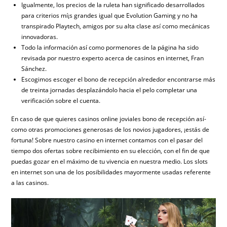
Igualmente, los precios de la ruleta han significado desarrollados
para criterios mí¡s grandes igual que Evolution Gaming y no ha
transpirado Playtech, amigos por su alta clase así­ como mecánicas
innovadoras.
Todo la información así­ como pormenores de la página ha sido
revisada por nuestro experto acerca de casinos en internet, Fran
Sánchez.
Escogimos escoger el bono de recepción alrededor encontrarse más
de treinta jornadas desplazándolo hacia el pelo completar una
verificación sobre el cuenta.
En caso de que quieres casinos online joviales bono de recepción así­
como otras promociones generosas de los novios jugadores, ¡estás de
fortuna! Sobre nuestro casino en internet contamos con el pasar del
tiempo dos ofertas sobre recibimiento en su elección, con el fin de que
puedas gozar en el máximo de tu vivencia en nuestra medio. Los slots
en internet son una de los posibilidades mayormente usadas referente
a las casinos.