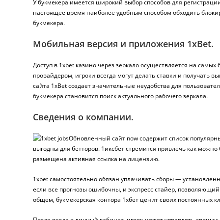
У букмекера имеется широкий выбор способов для регистрации
настоящее время наиболее удобным способом обходить блокиров
букмекера.
Мобильная версия и приложения 1xBet.
Доступ в 1xbet казино через зеркало осуществляется на самых 
провайдером, игроки всегда могут делать ставки и получать в
сайта 1xBet создает значительные неудобства для пользовате
букмекера становится поиск актуального рабочего зеркала.
Сведения о компании.
Обновленный сайт now содержит список популярны
выгодны для бетторов. 1иксбет стремится привлечь как можно 
размещена активная ссылка на лицензию.
1xbet самостоятельно обязан уплачивать сборы — установленн
если все прогнозы ошибочны, и экспресс стайер, позволяющий 
общем, букмекерская контора 1хбет ценит своих постоянных 
После входа в личный кабинет, игрок может управлять своим