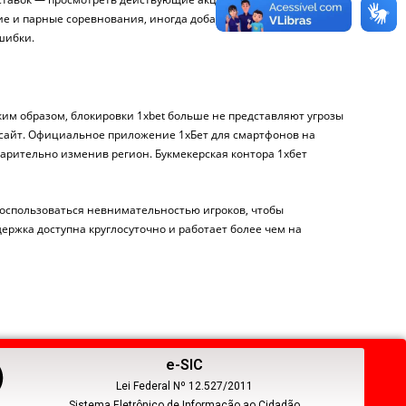
ие и парные соревнования, иногда добавляется микст. Для
шибки.
аким образом, блокировки 1xbet больше не представляют угрозы
й сайт. Официальное приложение 1хБет для смартфонов на
варительно изменив регион. Букмекерская контора 1хбет
 воспользоваться невнимательностью игроков, чтобы
ержка доступна круглосуточно и работает более чем на
e-SIC
Lei Federal Nº 12.527/2011
Sistema Eletrônico de Informação ao Cidadão