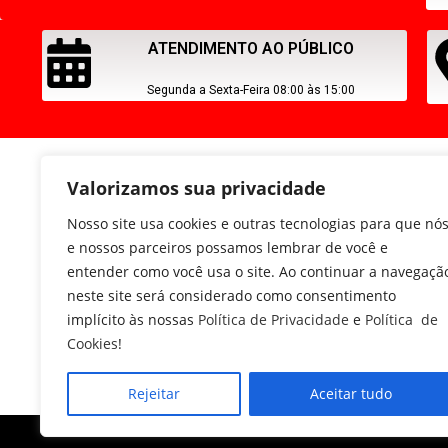
ATENDIMENTO AO PÚBLICO
Segunda a Sexta-Feira 08:00 às 15:00
Valorizamos sua privacidade
Nosso site usa cookies e outras tecnologias para que nó
e nossos parceiros possamos lembrar de você e
entender como você usa o site. Ao continuar a navegaçã
neste site será considerado como consentimento
implícito às nossas
Política de Privacidade
e
Política de
Cookies
!
Rejeitar
Aceitar tudo