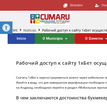
Glossário
Ouv
Barra de Ferramentas Aberta
HOME
Notícias
Рабочий доступ к сайту 1хБет осуществ
Início
O Município
O Governo
Рабочий доступ к сайту 1хБет осущ
Скачать 1xBet и зарегистрироваться можно через мобильное
Имейте в виду, что для завершения верификации необходим п
на Андроид, необходимо перейти в раздел «Мобильные прилож
В чем заключаются достоинства букмеке