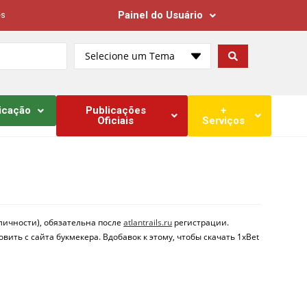
Painel do Usuário
es
Selecione um Tema
icação
Publicações
+
Oficiais
Serviços
ичности), обязательна после
atlantrails.ru
регистрации.
вить с сайта букмекера.
Вдобавок к этому, чтобы скачать 1xBet