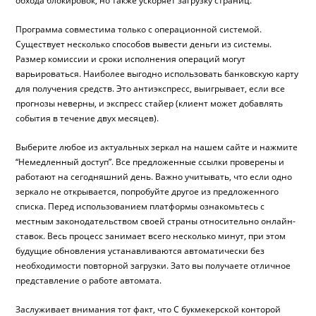
обхода блокировок, но также ускоряет загрузку страниц.
Программа совместима только с операционной системой.
Существует несколько способов вывести деньги из системы.
Размер комиссии и сроки исполнения операций могут
варьироваться. Наиболее выгодно использовать банковскую карту
для получения средств. Это антиэкспресс, выигрывает, если все
прогнозы неверны, и экспресс стайер (клиент может добавлять
события в течение двух месяцев).
Выберите любое из актуальных зеркал на нашем сайте и нажмите
“Немедленный доступ”. Все предложенные ссылки проверены и
работают на сегодняшний день. Важно учитывать, что если одно
зеркало не открывается, попробуйте другое из предложенного
списка. Перед использованием платформы ознакомьтесь с
местным законодательством своей страны относительно онлайн-
ставок. Весь процесс занимает всего несколько минут, при этом
будущие обновления устанавливаются автоматически без
необходимости повторной загрузки. Зато вы получаете отличное
представление о работе автомата.
Заслуживает внимания тот факт, что С букмекерской конторой