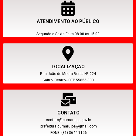
ATENDIMENTO AO PÚBLICO
Segunda a Sexta-Feira 08:00 às 15:00
LOCALIZAÇÃO
Rua João de Moura Borba Nº 224
Bairro: Centro - CEP 55655-000
CONTATO
contato@cumaru.pe.gov.br
prefeitura.cumaru.pe@gmail.com
FONE: (81) 3644-1156