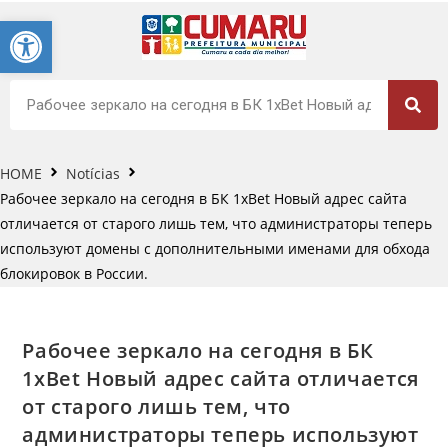
Barra de Ferramentas Aberta
HOME
Notícias
Рабочее зеркало на сегодня в БК 1xBet Новый адрес сайта
отличается от старого лишь тем, что администраторы теперь
используют домены с дополнительными именами для обхода
блокировок в России.
Рабочее зеркало на сегодня в БК
1xBet Новый адрес сайта отличается
от старого лишь тем, что
администраторы теперь используют