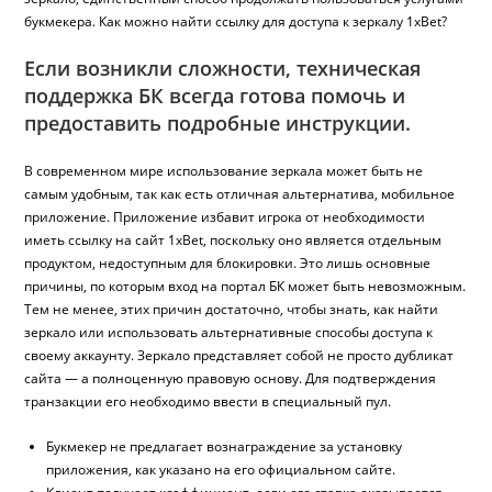
букмекера. Как можно найти ссылку для доступа к зеркалу 1xBet?
Если возникли сложности, техническая
поддержка БК всегда готова помочь и
предоставить подробные инструкции.
В современном мире использование зеркала может быть не
самым удобным, так как есть отличная альтернатива, мобильное
приложение. Приложение избавит игрока от необходимости
иметь ссылку на сайт 1xBet, поскольку оно является отдельным
продуктом, недоступным для блокировки. Это лишь основные
причины, по которым вход на портал БК может быть невозможным.
Тем не менее, этих причин достаточно, чтобы знать, как найти
зеркало или использовать альтернативные способы доступа к
своему аккаунту. Зеркало представляет собой не просто дубликат
сайта — а полноценную правовую основу. Для подтверждения
транзакции его необходимо ввести в специальный пул.
Букмекер не предлагает вознаграждение за установку
приложения, как указано на его официальном сайте.