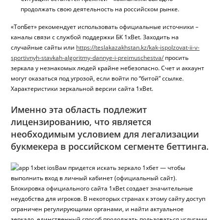
продолжать свою деятельность на российском рынке.
«ТопБет» рекомендует использовать официальные источники –
каналы связи с службой поддержки БК 1xBet. Заходить на
случайные сайты или
https://teslakazakhstan.kz/kak-ispolzovat-ii-v-
sportivnyh-stavkah-algoritmy-dannye-i-preimuschestva/
просить
зеркала у незнакомых людей крайне небезопасно. Счет и аккаунт
могут оказаться под угрозой, если войти по “битой” ссылке.
Характеристики зеркальной версии сайта 1xBet.
Именно эта область подлежит
лицензированию, что является
необходимым условием для легализации
букмекера в российском сегменте беттинга.
Вам придется искать зеркало 1хбет — чтобы
выполнить вход в личный кабинет (официальный сайт).
Блокировка официального сайта 1xBet создает значительные
неудобства для игроков. В некоторых странах к этому сайту доступ
ограничен регулирующими органами, и найти актуальное
зеркало, единственный способ продолжать пользоваться услугами