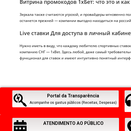
Витрина промокодов 1хБет: что это и ка
Зеркала также считаются угрозой, и провайдеры мгновенно пол
останется прежней — компании выгодно находиться на россий
Live ставки Для доступа в личный каби
Нужно иметь в виду, что каждому любителю спортивных ставо
компанию СНГ — 1xBet. Здесь любой, даже самый требователь
функционал для ставок и имеют интуитивно понятный интерф
Portal da Transparência
Acompanhe os gastus públicos (Receitas, Despesas)
ATENDIMENTO AO PÚBLICO