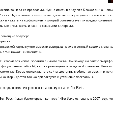
России, так и за ее пределами. Нужно иметь в виду, что К сожалению, но
оссии. Здесь важно понимать, что сделать ставку в букмекерской конторе
жны нажать на коэффициент (который соответствует их предположению), и 
льные игры, карты и казино с живыми дилерами.
с помощью браузера.
крыть».
 банковской карты нужно вывести выигрыш на электронный кошелек, снача
ь его и нажать «изменить».
ть ставки без использования личного счета. При заходе на сайт с смарт
официального сайта БК, кнопка размещена в разделе «Полезное». Нельзя
риложение. Кроме официального сайта, доступны мобильная версия и прилож
конторы дается только при загрузке и установке программы.
создания игрового аккаунта в 1xBet.
Бет. Российская букмекерская контора 1xBet была основана в 2007 году. 