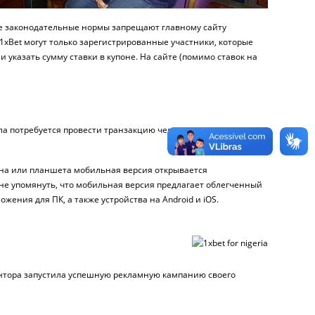
вые законодательные нормы запрещают главному сайту
 1xBet могут только зарегистрированные участники, которые
указать сумму ставки в купоне. На сайте (помимо ставок на
ла потребуется провести транзакцию через него.
фона или планшета мобильная версия открывается
 не упомянуть, что мобильная версия предлагает облегченный
ения для ПК, а также устройства на Android и iOS.
Контора запустила успешную рекламную кампанию своего