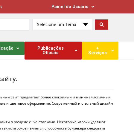
Painel do Usuário
es
Selecione um Tema
icação
Publicações
+
Oficiais
Serviços
сайту.
ильный сайт предлагает более спокойный и минималистичный
ние и цветовое оформление.
Современный и стильный дизайн
йти в разделе с live-ставками. Некоторые игроки уделяют
таких игроков является способность букмекера следовать