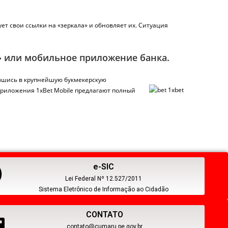
ет свои ссылки на «зеркала» и обновляет их. Ситуация
» или мобильное приложение банка.
ившись в крупнейшую букмекерскую
риложения 1xBet Mobile предлагают полный
e-SIC
Lei Federal Nº 12.527/2011
Sistema Eletrônico de Informação ao Cidadão
CONTATO
contato@cumaru.pe.gov.br