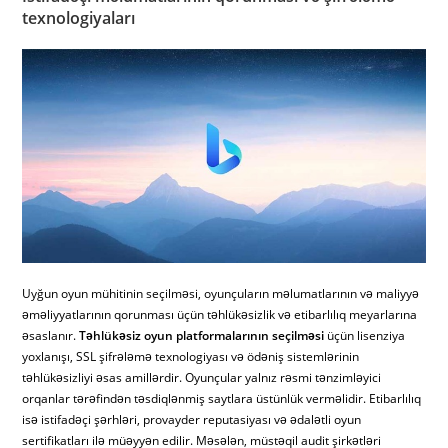
texnologiyaları
Uyğun oyun mühitinin seçilməsi, oyunçuların məlumatlarının və maliyyə
əməliyyatlarının qorunması üçün təhlükəsizlik və etibarlılıq meyarlarına
əsaslanır.
Təhlükəsiz oyun platformalarının seçilməsi
üçün lisenziya
yoxlanışı, SSL şifrələmə texnologiyası və ödəniş sistemlərinin
təhlükəsizliyi əsas amillərdir. Oyunçular yalnız rəsmi tənzimləyici
orqanlar tərəfindən təsdiqlənmiş saytlara üstünlük verməlidir. Etibarlılıq
isə istifadəçi şərhləri, provayder reputasiyası və ədalətli oyun
sertifikatları ilə müəyyən edilir. Məsələn, müstəqil audit şirkətləri