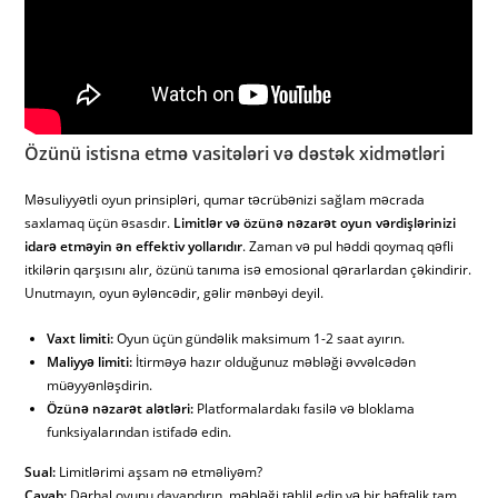
Özünü istisna etmə vasitələri və dəstək xidmətləri
Məsuliyyətli oyun prinsipləri, qumar təcrübənizi sağlam məcrada
saxlamaq üçün əsasdır.
Limitlər və özünə nəzarət oyun vərdişlərinizi
idarə etməyin ən effektiv yollarıdır
. Zaman və pul həddi qoymaq qəfli
itkilərin qarşısını alır, özünü tanıma isə emosional qərarlardan çəkindirir.
Unutmayın, oyun əyləncədir, gəlir mənbəyi deyil.
Vaxt limiti:
Oyun üçün gündəlik maksimum 1-2 saat ayırın.
Maliyyə limiti:
İtirməyə hazır olduğunuz məbləği əvvəlcədən
müəyyənləşdirin.
Özünə nəzarət alətləri:
Platformalardakı fasilə və bloklama
funksiyalarından istifadə edin.
Sual:
Limitlərimi aşsam nə etməliyəm?
Cavab:
Dərhal oyunu dayandırın, məbləği təhlil edin və bir həftəlik tam