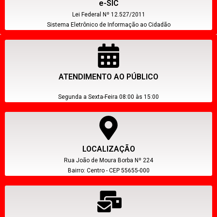
e-SIC
Lei Federal Nº 12.527/2011
Sistema Eletrônico de Informação ao Cidadão
ATENDIMENTO AO PÚBLICO
Segunda a Sexta-Feira 08:00 às 15:00
LOCALIZAÇÃO
Rua João de Moura Borba Nº 224
Bairro: Centro - CEP 55655-000