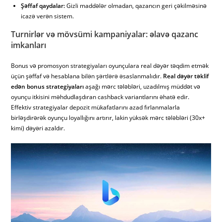
Şəffaf qaydalar:
Gizli maddələr olmadan, qazancın geri çəkilməsinə
icazə verən sistem.
Turnirlər və mövsümi kampaniyalar: əlavə qazanc
imkanları
Bonus və promosyon strategiyaları oyunçulara real dəyər təqdim etmək
üçün şəffaf və hesablana bilən şərtlərə əsaslanmalıdır.
Real dəyər təklif
edən bonus strategiyaları
aşağı mərc tələbləri, uzadılmış müddət və
oyunçu itkisini məhdudlaşdıran cashback variantlarını əhatə edir.
Effektiv strategiyalar depozit mükafatlarını azad fırlanmalarla
birləşdirərək oyunçu loyallığını artırır, lakin yüksək mərc tələbləri (30x+
kimi) dəyəri azaldır.