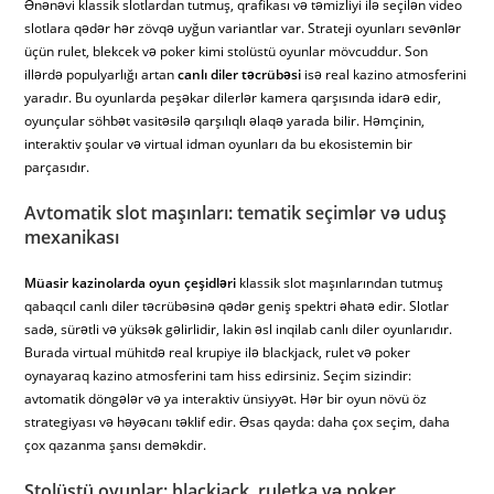
Ənənəvi klassik slotlardan tutmuş, qrafikası və təmizliyi ilə seçilən video
slotlara qədər hər zövqə uyğun variantlar var. Strateji oyunları sevənlər
üçün rulet, blekcek və poker kimi stolüstü oyunlar mövcuddur. Son
illərdə populyarlığı artan
canlı diler təcrübəsi
isə real kazino atmosferini
yaradır. Bu oyunlarda peşəkar dilerlər kamera qarşısında idarə edir,
oyunçular söhbət vasitəsilə qarşılıqlı əlaqə yarada bilir. Həmçinin,
interaktiv şoular və virtual idman oyunları da bu ekosistemin bir
parçasıdır.
Avtomatik slot maşınları: tematik seçimlər və uduş
mexanikası
Müasir kazinolarda oyun çeşidləri
klassik slot maşınlarından tutmuş
qabaqcıl canlı diler təcrübəsinə qədər geniş spektri əhatə edir. Slotlar
sadə, sürətli və yüksək gəlirlidir, lakin əsl inqilab canlı diler oyunlarıdır.
Burada virtual mühitdə real krupiye ilə blackjack, rulet və poker
oynayaraq kazino atmosferini tam hiss edirsiniz. Seçim sizindir:
avtomatik döngələr və ya interaktiv ünsiyyət. Hər bir oyun növü öz
strategiyası və həyəcanı təklif edir. Əsas qayda: daha çox seçim, daha
çox qazanma şansı deməkdir.
Stolüstü oyunlar: blackjack, ruletka və poker