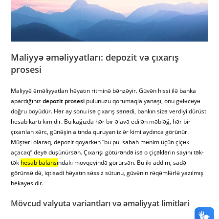
Maliyyə əməliyyatları: depozit və çıxarış
prosesi
Maliyyə əməliyyatları həyatın ritminə bənzəyir. Güvən hissi ilə banka
apardığınız
depozit prosesi
pulunuzu qorumaqla yanaşı, onu gələcəyə
doğru böyüdür. Hər ay sonu isə çıxarış sənədi, bankın sizə verdiyi dürüst
hesab kartı kimidir. Bu kağızda hər bir əlavə edilən məbləğ, hər bir
çıxarılan xərc, günəşin altında quruyan izlər kimi aydınca görünür.
Müştəri olaraq, depozit qoyarkən “bu pul sabah mənim üçün çiçək
açacaq” deyə düşünürsən. Çıxarışı götürəndə isə o çiçəklərin sayını tək-
tək
hesab balansı
ndakı mövqeyində görürsən. Bu iki addım, sadə
görünsə də, iqtisadi həyatın səssiz sütunu, güvənin rəqəmlərlə yazılmış
hekayəsidir.
Mövcud valyuta variantları və əməliyyat limitləri