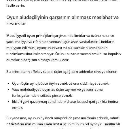
fasilə verin.
Oyun aludəçiliyinin qarşısının alınması: məsləhət və
resurslar
Məsuliyyətli oyun prinsipləri
çərçivəsində limitlər və özünə nəzarət
şəxsi maliyyə və rifahın qorunması üçün əsas vasitələrdir. Limitlərin
müəyyən edilməsi, oyunçunun vaxt və pul xərclərini əvvəlcədən
tənzimləməsinə imkan tanıyır. Özünə nəzarət mexanizmləri isə impulsiv
qərarların qarşısını almağa kömək edir.
Bu prinsiplərin effektiv tətbiqi üçün aşağıdakı addımlar tövsiyə olunur:
Oyun üçün aylıq büdcə təyin etmək və ona ciddi riayət etmək.
Vaxt məhdudiyyəti qoymaq üçün taymer və ya xatırlatma
funksiyalarından istifadə
pinco
etmək.
İtkiləri geri qazanmaq cəhdindən (chase losses) qəti şəkildə imtina
etmək.
Bu yanaşma, oyunun əyləncə məqsədi daşımasını təmin edərək,
mənfi
nəticələrin minimuma endirilməsi
üçün mühüm rol oynayır. Limitlər və