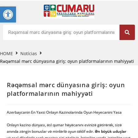
Barra de Ferramentas Aberta
HOME
Notícias
Rəqəmsal mərc dünyasına giriş: oyun platformalarının mahiyyəti
Rəqəmsal mərc dünyasına giriş: oyun
platformalarının mahiyyəti
Azerbaycanin En Yaxsi Onlayn Kazinolarinda Oyun Heyecanini Yasa
Onlayn kazino dünyası, əsl qumar həyəcanını evinizə gətirərək, sizə
anında zəngin bonuslar və minlərlə oyun təklif edir.
Ən böyük uduşlar
və real dilerlərlə canlı macəra sizi gözləyir. İstənilən yerdə, istənilən vaxt