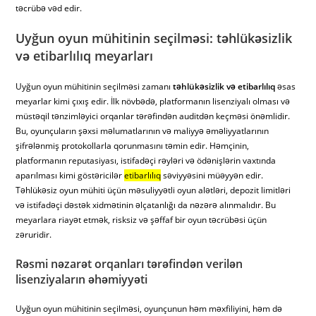
təcrübə vəd edir.
Uyğun oyun mühitinin seçilməsi: təhlükəsizlik
və etibarlılıq meyarları
Uyğun oyun mühitinin seçilməsi zamanı
təhlükəsizlik və etibarlılıq
əsas
meyarlar kimi çıxış edir. İlk növbədə, platformanın lisenziyalı olması və
müstəqil tənzimləyici orqanlar tərəfindən auditdən keçməsi önəmlidir.
Bu, oyunçuların şəxsi məlumatlarının və maliyyə əməliyyatlarının
şifrələnmiş protokollarla qorunmasını təmin edir. Həmçinin,
platformanın reputasiyası, istifadəçi rəyləri və ödənişlərin vaxtında
aparılması kimi göstəricilər
etibarlılıq
səviyyəsini müəyyən edir.
Təhlükəsiz oyun mühiti üçün məsuliyyətli oyun alətləri, depozit limitləri
və istifadəçi dəstək xidmətinin əlçatanlığı da nəzərə alınmalıdır. Bu
meyarlara riayət etmək, risksiz və şəffaf bir oyun təcrübəsi üçün
zəruridir.
Rəsmi nəzarət orqanları tərəfindən verilən
lisenziyaların əhəmiyyəti
Uyğun oyun mühitinin seçilməsi, oyunçunun həm məxfiliyini, həm də