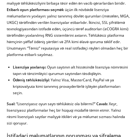
maliyyə təhlükəsizliyini birbaşa təsir edən ən vacib qərarlardan biridir.
Etibarlı oyun platforması seçmək
üçün ilk növbədə lisenziya
məlumatlarını yoxlayın: yalnız tanınmış dövlət qurumları (məsələn, MGA,
UKGC) tərəfindən verilən lisenziyalar etibarlıdır. İkincisi, SSL şifrələmə
texnologiyasından istifadə edən, üçüncü tərəf auditorları (eCOGRA kimi)
tərəfindən yoxlanılmış RNG sistemlərini axtarın. Təhlükəsiz platforma
həmçinin şəffaf ödəniş şərtləri və 2FA kimi əlavə qoruma təklif edir.
Unutmayın: “Təmiz” reputasiya və real istifadəçi rəyləri olmadan heç bir
platforma etibarlı sayılmaz.
Lisenziya yoxlanışı:
Oyun saytının alt hissəsində lisenziya nömrəsini
tapın və tənzimləyici qurumun saytından təsdiqləyin.
Ödəniş təhlükəsizliyi:
Yalnız Visa, MasterCard, PayPal və ya
kriptovalyuta kimi tanınmış provayderlərlə işləyən platformaları
seçin.
Sual:
“Lisenziyasız oyun saytı təhlükəsiz ola bilərmi?”
Cavab:
Xeyr,
lisenziyasız platformalar heç bir hüquqi müdafiə təmin etmir. Yalnız
rəsmi lisenziyalı saytlar maliyyə itkiləri və ya məlumat sızması halında
sizi qoruyur.
İstifadəçi məlumatlarının qorunması və şifrələmə