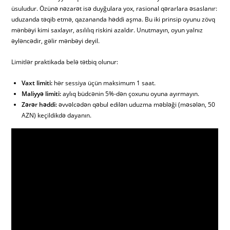
üsuludur. Özünə nəzarət isə duyğulara yox, rasional qərarlara əsaslanır:
uduzanda təqib etmə, qazananda həddi aşma. Bu iki prinsip oyunu zövq
mənbəyi kimi saxlayır, asılılıq riskini azaldır. Unutmayın, oyun yalnız
əyləncədir, gəlir mənbəyi deyil.
Limitlər praktikada belə tətbiq olunur:
Vaxt limiti:
hər sessiya üçün maksimum 1 saat.
Maliyyə limiti:
aylıq büdcənin 5%-dən çoxunu oyuna ayırmayın.
Zərər həddi:
əvvəlcədən qəbul edilən uduzma məbləği (məsələn, 50
AZN) keçildikdə dayanın.