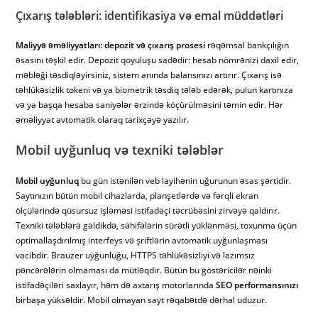
Çıxarış tələbləri: identifikasiya və emal müddətləri
Maliyyə əməliyyatları: depozit və çıxarış prosesi
rəqəmsal bankçılığın
əsasını təşkil edir. Depozit qoyuluşu sadədir: hesab nömrənizi daxil edir,
məbləği təsdiqləyirsiniz, sistem anında balansınızı artırır. Çıxarış isə
təhlükəsizlik tokeni və ya biometrik təsdiq tələb edərək, pulun kartınıza
və ya başqa hesaba saniyələr ərzində köçürülməsini təmin edir. Hər
əməliyyat avtomatik olaraq tarixçəyə yazılır.
Mobil uyğunluq və texniki tələblər
Mobil uyğunluq
bu gün istənilən veb layihənin uğurunun əsas şərtidir.
Saytınızın bütün mobil cihazlarda, planşetlərdə və fərqli ekran
ölçülərində qüsursuz işləməsi istifadəçi təcrübəsini zirvəyə qaldırır.
Texniki tələblərə gəldikdə, səhifələrin sürətli yüklənməsi, toxunma üçün
optimallaşdırılmış interfeys və şriftlərin avtomatik uyğunlaşması
vacibdir. Brauzer uyğunluğu, HTTPS təhlükəsizliyi və lazımsız
pəncərələrin olmaması da mütləqdir. Bütün bu göstəricilər nəinki
istifadəçiləri saxlayır, həm də axtarış motorlarında
SEO performansınızı
birbaşa yüksəldir. Mobil olmayan sayt rəqabətdə dərhal uduzur.