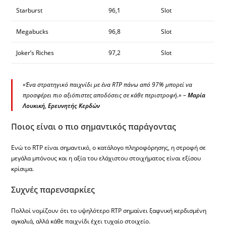
Starburst
96,1
Slot
Megabucks
96,8
Slot
Joker’s Riches
97,2
Slot
«Ένα στρατηγικό παιχνίδι με ένα RTP πάνω από 97% μπορεί να
προσφέρει πιο αξιόπιστες αποδόσεις σε κάθε περιστροφή.» –
Μαρία
Λουκική, Ερευνητής Κερδών
Ποιος είναι ο πιο σημαντικός παράγοντας
Ενώ το RTP είναι σημαντικό, ο κατάλογο πληροφόρησης, η στροφή σε
μεγάλα μπόνους και η αξία του ελάχιστου στοιχήματος είναι εξίσου
κρίσιμα.
Συχνές παρενσαρκίες
Πολλοί νομίζουν ότι το υψηλότερο RTP σημαίνει ξαφνική κερδισμένη
αγκαλιά, αλλά κάθε παιχνίδι έχει τυχαίο στοιχείο.