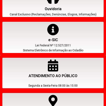
Ouvidoria
Canal Exclusivo (Reclamações, Denúncias, Elogios, Informações)
e-SIC
Lei Federal Nº 12.527/2011
Sistema Eletrônico de Informação ao Cidadão
ATENDIMENTO AO PÚBLICO
Segunda a Sexta-Feira 08:00 às 15:00