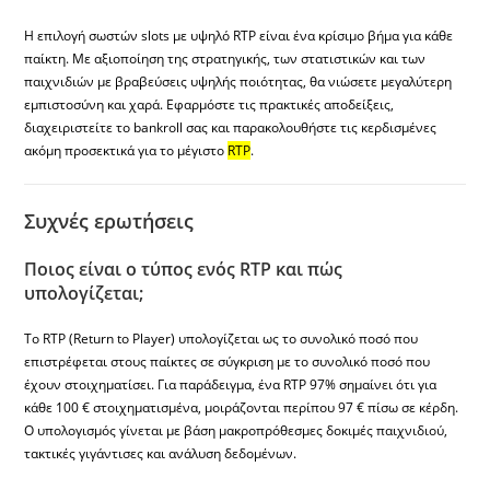
Η επιλογή σωστών slots με υψηλό RTP είναι ένα κρίσιμο βήμα για κάθε
παίκτη. Με αξιοποίηση της στρατηγικής, των στατιστικών και των
παιχνιδιών με βραβεύσεις υψηλής ποιότητας, θα νιώσετε μεγαλύτερη
εμπιστοσύνη και χαρά. Εφαρμόστε τις πρακτικές αποδείξεις,
διαχειριστείτε το bankroll σας και παρακολουθήστε τις κερδισμένες
ακόμη προσεκτικά για το μέγιστο
RTP
.
Συχνές ερωτήσεις
Ποιος είναι ο τύπος ενός RTP και πώς
υπολογίζεται;
Το RTP (Return to Player) υπολογίζεται ως το συνολικό ποσό που
επιστρέφεται στους παίκτες σε σύγκριση με το συνολικό ποσό που
έχουν στοιχηματίσει. Για παράδειγμα, ένα RTP 97% σημαίνει ότι για
κάθε 100 € στοιχηματισμένα, μοιράζονται περίπου 97 € πίσω σε κέρδη.
Ο υπολογισμός γίνεται με βάση μακροπρόθεσμες δοκιμές παιχνιδιού,
τακτικές γιγάντισες και ανάλυση δεδομένων.