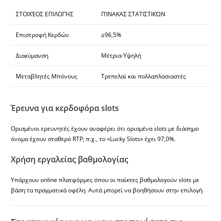
ΣΤΟΙΧΈΟΣ ΕΠΙΛΟΓΉΣ
ΠΊΝΑΚΑΣ ΣΤΑΤΙΣΤΙΚΏΝ
Επιστροφή Κερδών
≥96,5%
Διακύμανση
Μέτρια-Υψηλή
Μεταβλητές Μπόνους
Τρεπελαί και πολλαπλασιαστές
Έρευνα για κερδοφόρα slots
Ορισμένοι ερευνητές έχουν αναφέρει ότι ορισμένα slots με διάσημο
όνομα έχουν σταθερό RTP; π.χ., το «Lucky Slots» έχει 97,0%.
Χρήση εργαλείας βαθμολογίας
Υπάρχουν online πλατφόρμες όπου οι παίκτες βαθμολογούν slots με
βάση τα πραγματικά οφέλη. Αυτά μπορεί να βοηθήσουν στην επιλογή.