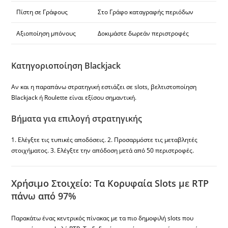
Πίστη σε Γράφους
Στο Γράφο καταγραφής περιόδων
Αξιοποίηση μπόνους
Δοκιμάστε δωρεάν περιστροφές
Κατηγοριοποίηση Blackjack
Αν και η παραπάνω στρατηγική εστιάζει σε slots, βελτιστοποίηση
Blackjack ή Roulette είναι εξίσου σημαντική.
Βήματα για επιλογή στρατηγικής
1. Ελέγξτε τις τυπικές αποδόσεις. 2. Προσαρμόστε τις μεταβλητές
στοιχήματος. 3. Ελέγξτε την απόδοση μετά από 50 περιστροφές.
Χρήσιμο Στοιχείο: Τα Κορυφαία Slots με RTP
πάνω από 97%
Παρακάτω ένας κεντρικός πίνακας με τα πιο δημοφιλή slots που