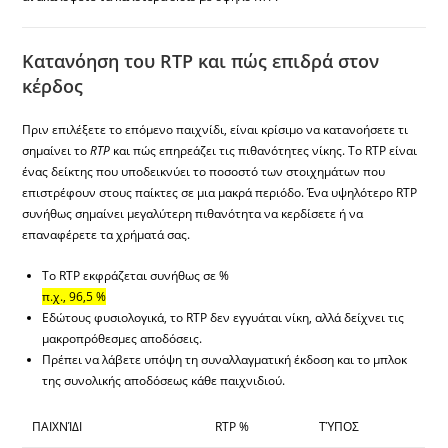
Κατανόηση του RTP και πώς επιδρά στον
κέρδος
Πριν επιλέξετε το επόμενο παιχνίδι, είναι κρίσιμο να κατανοήσετε τι
σημαίνει το
RTP
και πώς επηρεάζει τις πιθανότητες νίκης. Το RTP είναι
ένας δείκτης που υποδεικνύει το ποσοστό των στοιχημάτων που
επιστρέφουν στους παίκτες σε μια μακρά περιόδο. Ένα υψηλότερο RTP
συνήθως σημαίνει μεγαλύτερη πιθανότητα να κερδίσετε ή να
επαναφέρετε τα χρήματά σας.
Το RTP εκφράζεται συνήθως σε %
π.χ., 96,5 %
Εδώτους φυσιολογικά, το RTP δεν εγγυάται νίκη, αλλά δείχνει τις
μακροπρόθεσμες αποδόσεις.
Πρέπει να λάβετε υπόψη τη συναλλαγματική έκδοση και το μπλοκ
της συνολικής αποδόσεως κάθε παιχνιδιού.
ΠΑΙΧΝΊΔΙ
RTP %
ΤΎΠΟΣ