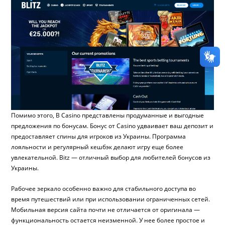
Помимо этого, В Casino представлены продуманные и выгодные
предложения по бонусам. Бонус от Casino удваивает ваш депозит и
предоставляет спины для игроков из Украины. Программа
лояльности и регулярный кешбэк делают игру еще более
увлекательной. Bitz — отличный выбор для любителей бонусов из
Украины.
Рабочее зеркало особенно важно для стабильного доступа во
время путешествий или при использовании ограниченных сетей.
Мобильная версия сайта почти не отличается от оригинала —
функциональность остается неизменной. У нее более простое и