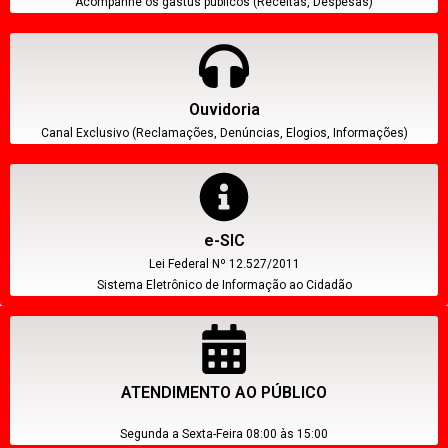
Acompanhe os gastus públicos (Receitas, Despesas)
Ouvidoria
Canal Exclusivo (Reclamações, Denúncias, Elogios, Informações)
e-SIC
Lei Federal Nº 12.527/2011
Sistema Eletrônico de Informação ao Cidadão
ATENDIMENTO AO PÚBLICO
Segunda a Sexta-Feira 08:00 às 15:00