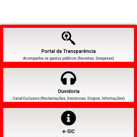
Portal da Transparência
Acompanhe os gastus públicos (Receitas, Despesas)
Ouvidoria
Canal Exclusivo (Reclamações, Denúncias, Elogios, Informações)
e-SIC