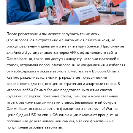
После регистрации вы можете запускать такие игры
(тренироваться в стратегиях и знакомиться с механикой), не
рискуя реальными деньгами и не активируя бонусы. Приложение
для Android устанавливается через APK с официального сайта
Олимп Казино, сохраняя доступ к аккаунту, истории платежей и
ставок, отправляя персонализированные уведомления и избавляя
от необходимости искать зеркала. Вместе с тем В лобби Олимп
Казино раздел настольных игр предлагает классические
развлечения для тех, кто ценит стратегию и азартные ставки. В
игровом лобби Олимп Казино представлены тысячи слотов
(рулетка), блэкджек, покерные столы, live-шоу и моментальные
игры с различными лимитами ставок. Бездепозитный бонус в
Олимп Казино составляет сто фриспинов в слоте vs – of War по
цене 0,один USD за спин. Обычно акции включают процент на
пополнение до установленной суммы, а также фриспины на
популярные игровые автоматы.