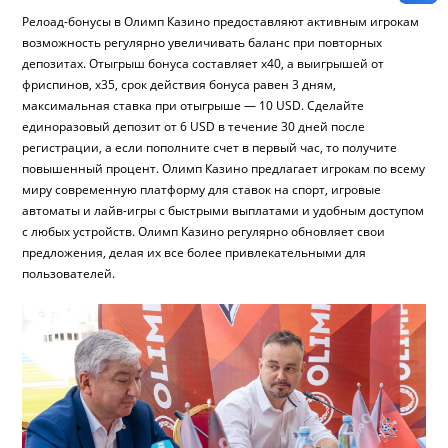
Релоад-бонусы в Олимп Казино предоставляют активным игрокам
возможность регулярно увеличивать баланс при повторных
депозитах. Отыгрыш бонуса составляет x40, а выигрышей от
фриспинов, x35, срок действия бонуса равен 3 дням,
максимальная ставка при отыгрыше — 10 USD. Сделайте
единоразовый депозит от 6 USD в течение 30 дней после
регистрации, а если пополните счет в первый час, то получите
повышенный процент. Олимп Казино предлагает игрокам по всему
миру современную платформу для ставок на спорт, игровые
автоматы и лайв-игры с быстрыми выплатами и удобным доступом
с любых устройств. Олимп Казино регулярно обновляет свои
предложения, делая их все более привлекательными для
пользователей.