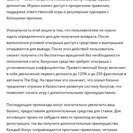
депозитом. Игроки имеют доступ к прозрачным правилам,
поддержке ответственной игры и регулярным турнирам с
большими призами.
Уникальность этой акции в том, что пользователям не нужно
ждать определенного дня для получения возврата. После
выполнения условий отыгрыша доступ к средствам и выигрышам
открывается для вывода. После этих действий пользователь
сможет получить сто бесплатных вращений без необходимости
пополнения счета. Бонусные средства требуют отыгрыша с
установленным коэффициентом. Приветственный бонус включает
в себя увеличение первого депозита до 125% и до 250 фриспинов в
автомате The Dog. На практике это означает, что олимп Казино
предлагает игрокам в Казахстане развитую систему бонусов, что
позволяет начать игру с дополнительными преимуществами.
Последующие промокоды могут значительно увеличить ваш
баланс, предоставляя дополнительные средства для ставок. Для
активации промо не забудьте ввести промокод во время
регистрации, так вы получите дополнительные преимущества.
Каждый бонус сопровождается простыми правилами, четкими