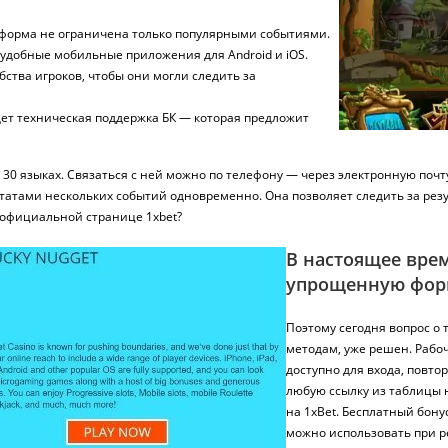
тформа не ограничена только популярными событиями.
удобные мобильные приложения для Android и iOS.
обства игроков, чтобы они могли следить за
дет техническая поддержка БК — которая предложит
30 языках. Связаться с ней можно по телефону — через электронную почту 
льтатами нескольких событий одновременно. Она позволяет следить за ре
 официальной странице 1xbet?
В настоящее врем
упрощенную форм
Поэтому сегодня вопрос о 
методам, уже решен. Рабо
доступно для входа, повто
любую ссылку из таблицы н
на 1xBet. Бесплатный бону
можно использовать при р