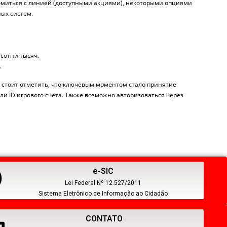
омиться с линией (доступными акциями), некоторыми опциями
ых систем.
 сотни тысяч.
.
 стоит отметить, что ключевым моментом стало принятие
ли ID игрового счета. Также возможно авторизоваться через
e-SIC
Lei Federal Nº 12.527/2011
Sistema Eletrônico de Informação ao Cidadão
CONTATO