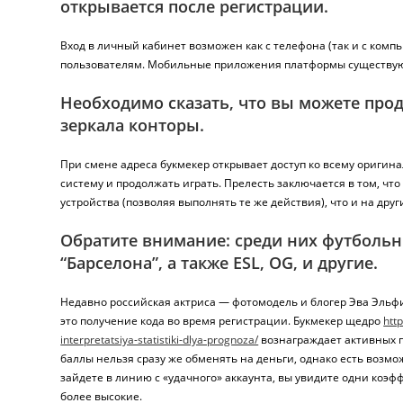
открывается после регистрации.
Вход в личный кабинет возможен как с телефона (так и с комп
пользователям. Мобильные приложения платформы существуют 
Необходимо сказать, что вы можете прод
зеркала конторы.
При смене адреса букмекер открывает доступ ко всему оригин
систему и продолжать играть. Прелесть заключается в том, ч
устройства (позволяя выполнять те же действия), что и на дру
Обратите внимание: среди них футбольны
“Барселона”, а также ESL, OG, и другие.
Недавно российская актриса — фотомодель и блогер Эва Эльфи
это получение кода во время регистрации. Букмекер щедро
htt
interpretatsiya-statistiki-dlya-prognoza/
вознаграждает активных п
баллы нельзя сразу же обменять на деньги, однако есть возмож
зайдете в линию с «удачного» аккаунта, вы увидите одни коэф
более высокие.