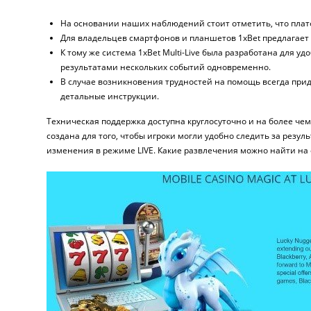
На основании наших наблюдений стоит отметить, что пла
Для владельцев смартфонов и планшетов 1xBet предлагает 
К тому же система 1xBet Multi-Live была разработана для уд
результатами нескольких событий одновременно.
В случае возникновения трудностей на помощь всегда при
детальные инструкции.
Техническая поддержка доступна круглосуточно и на более чем 
создана для того, чтобы игроки могли удобно следить за резу
изменения в режиме LIVE. Какие развлечения можно найти на