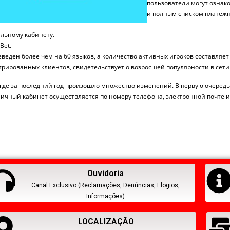
пользователи могут ознак
и полным списком платежн
альному кабинету.
Bet.
веден более чем на 60 языков, а количество активных игроков составляет
рированных клиентов, свидетельствует о возросшей популярности в сети
где за последний год произошло множество изменений. В первую очередь
личный кабинет осуществляется по номеру телефона, электронной почте и
Ouvidoria
Canal Exclusivo (Reclamações, Denúncias, Elogios,
Informações)
LOCALIZAÇÃO