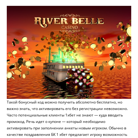
Такой бонусный код можно получить абсолютно бесплатно, но
важно знать, что активировать его без регистрации невозможно.
Часто потенциальные клиенты 1хбет не знают — куда вводить
промокод. Речь идет о купоне — который необходимо
активировать при заполнении анкеты новым игроком. Обычно в
качестве поздравления БК 1 хбет предлагает игроку возможность