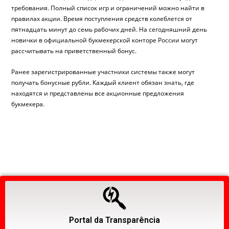
требования. Полный список игр и ограничений можно найти в
правилах акции. Время поступления средств колеблется от
пятнадцать минут до семь рабочих дней. На сегодняшний день
новички в официальной букмекерской конторе России могут
рассчитывать на приветственный бонус.
Ранее зарегистрированные участники системы также могут
получать бонусные рубли. Каждый клиент обязан знать, где
находятся и представлены все акционные предложения
букмекера.
Portal da Transparência