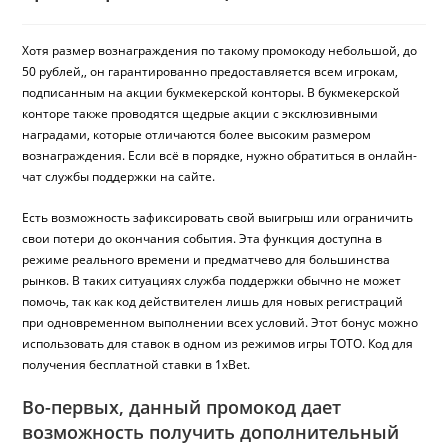
Хотя размер вознаграждения по такому промокоду небольшой, до
50 рублей,, он гарантированно предоставляется всем игрокам,
подписанным на акции букмекерской конторы. В букмекерской
конторе также проводятся щедрые акции с эксклюзивными
наградами, которые отличаются более высоким размером
вознаграждения. Если всё в порядке, нужно обратиться в онлайн-
чат службы поддержки на сайте.
Есть возможность зафиксировать свой выигрыш или ограничить
свои потери до окончания события.
Эта функция доступна в
режиме реального времени и предматчево для большинства
рынков. В таких ситуациях служба поддержки обычно не может
помочь, так как код действителен лишь для новых регистраций
при одновременном выполнении всех условий. Этот бонус можно
использовать для ставок в одном из режимов игры ТОТО. Код для
получения бесплатной ставки в 1xBet.
Во-первых, данный промокод дает
возможность получить дополнительный