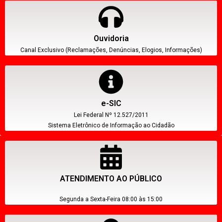
Ouvidoria
Canal Exclusivo (Reclamações, Denúncias, Elogios, Informações)
e-SIC
Lei Federal Nº 12.527/2011
Sistema Eletrônico de Informação ao Cidadão
ATENDIMENTO AO PÚBLICO
Segunda a Sexta-Feira 08:00 às 15:00