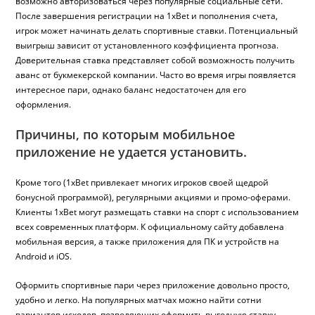
возможно авторизоваться через популярные социальные сети.
После завершения регистрации на 1xBet и пополнения счета,
игрок может начинать делать спортивные ставки. Потенциальный
выигрыш зависит от установленного коэффициента прогноза.
Доверительная ставка представляет собой возможность получить
аванс от букмекерской компании. Часто во время игры появляется
интересное пари, однако баланс недостаточен для его
оформления.
Причины, по которым мобильное
приложение не удается установить.
Кроме того (1xBet привлекает многих игроков своей щедрой
бонусной программой), регулярными акциями и промо-оферами.
Клиенты 1xBet могут размещать ставки на спорт с использованием
всех современных платформ. К официальному сайту добавлена
мобильная версия, а также приложения для ПК и устройств на
Android и iOS.
Оформить спортивные пари через приложение довольно просто,
удобно и легко. На популярных матчах можно найти сотни
вариантов исходов, позволяющих оформить выгодную ставку