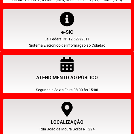
Canal Exclusivo (Reclamações, Denúncias, Elogios, Informações)
e-SIC
Lei Federal Nº 12.527/2011
Sistema Eletrônico de Informação ao Cidadão
ATENDIMENTO AO PÚBLICO
Segunda a Sexta-Feira 08:00 às 15:00
LOCALIZAÇÃO
Rua João de Moura Borba Nº 224