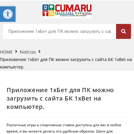
Barra de Ferramentas Aberta
HOME
Notícias
Приложение 1хБет для ПК можно загрузить с сайта БК 1xBet на
компьютер.
Приложение 1хБет для ПК можно
загрузить с сайта БК 1xBet на
компьютер.
Различные игры и спортивные ставки доступны для вас в любое
время, и вы можете делать это удобным образом. Шаги для