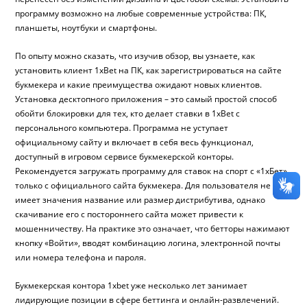
программу возможно на любые современные устройства: ПК,
планшеты, ноутбуки и смартфоны.
По опыту можно сказать, что изучив обзор, вы узнаете, как
установить клиент 1xBet на ПК, как зарегистрироваться на сайте
букмекера и какие преимущества ожидают новых клиентов.
Установка десктопного приложения – это самый простой способ
обойти блокировки для тех, кто делает ставки в 1xBet с
персонального компьютера. Программа не уступает
официальному сайту и включает в себя весь функционал,
доступный в игровом сервисе букмекерской конторы.
Рекомендуется загружать программу для ставок на спорт с «1хБет»
только с официального сайта букмекера. Для пользователя не
имеет значения название или размер дистрибутива, однако
скачивание его с постороннего сайта может привести к
мошенничеству. На практике это означает, что бетторы нажимают
кнопку «Войти», вводят комбинацию логина, электронной почты
или номера телефона и пароля.
Букмекерская контора 1xbet уже несколько лет занимает
лидирующие позиции в сфере беттинга и онлайн-развлечений.