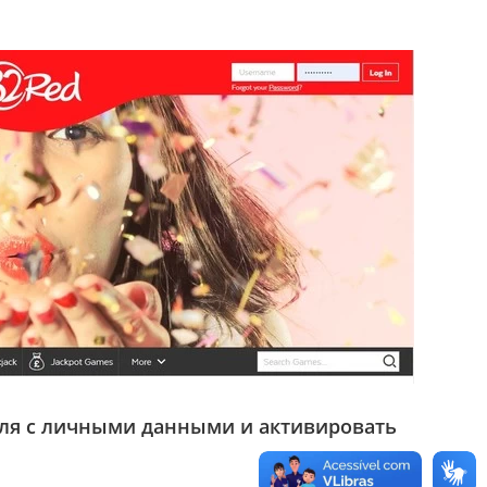
поля с личными данными и активировать