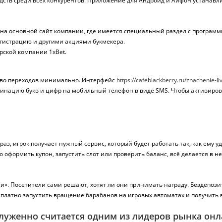
дств среди всех конкурентов. Приложение для Андроид и Айфон устанавл
и на основной сайт компании, где имеется специальный раздел с програм
гистрацию и другими акциями букмекера.
рской компании 1xBet.
ство переходов минимально. Интерфейс
https://cafeblackberry.ru/znachenie-liv
мбинацию букв и цифр на мобильный телефон в виде SMS. Чтобы активиро
аз, игрок получает нужный сервис, который будет работать так, как ему
но оформить купон, запустить слот или проверить баланс, всё делается в н
си». Посетители сами решают, хотят ли они принимать награду. Бездепоз
платно запустить вращение барабанов на игровых автоматах и получить
служенно считается одним из лидеров рынка онл