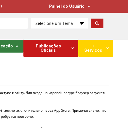
Painel do Usuário
es
Selecione um Tema
icação
Publicações
+
Oficiais
Serviços
тупе к сайту. Для входа на игровой ресурс браузер запускать
OS можно исключительно через App Store.
Примечательно, что
требуется повторно.