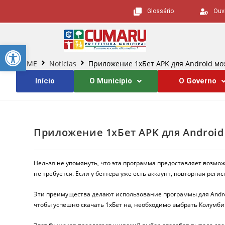
Glossário
Ouv
Barra de Ferramentas Aberta
HOME
Notícias
Приложение 1хБет APK для Android мож
Início
O Município
O Governo
Приложение 1хБет APK для Android 
Нельзя не упомянуть, что эта программа предоставляет возмож
не требуется. Если у беттера уже есть аккаунт, повторная реги
Эти преимущества делают использование программы для Androi
чтобы успешно скачать 1хБет на, необходимо выбрать Колумби