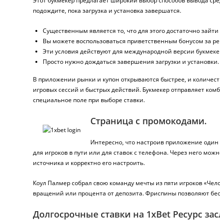
Этот букмекер предлагает широкий выбор способов вывода сре
подождите, пока загрузка и установка завершатся.
Существенным является то, что для этого достаточно зайт
Вы можете воспользоваться приветственным бонусом за ре
Эти условия действуют для международной версии букмеке
Просто нужно дождаться завершения загрузки и установки.
В приложении рынки и купон открываются быстрее, и количе
игровых сессий и быстрых действий. Букмекер отправляет ко
специальное поле при выборе ставки.
Страница с промокодами.
Интересно, что настроив приложение один р
для игроков в пути или для ставок с телефона. Через него мож
источника и корректно его настроить.
Коул Палмер собрал свою команду мечты из пяти игроков «Чел
вращений или процента от депозита. Фриспины позволяют бес
Долгосрочные ставки на 1xBet Ресурс за