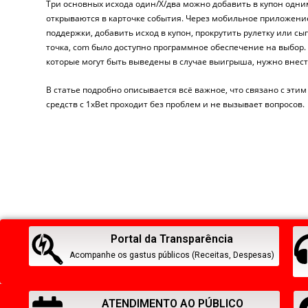
Три основных исхода один/X/два можно добавить в купон одни
открываются в карточке события. Через мобильное приложени
поддержки, добавить исход в купон, прокрутить рулетку или сыг
точка, com было доступно программное обеспечение на выбор.
которые могут быть выведены в случае выигрыша, нужно внести
В статье подробно описывается всё важное, что связано с эти
средств с 1xBet проходит без проблем и не вызывает вопросов.
Portal da Transparência
Acompanhe os gastus públicos (Receitas, Despesas)
ATENDIMENTO AO PÚBLICO