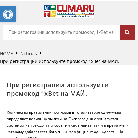
Barra de Ferramentas Aberta
HOME
Notícias
При регистрации используйте промокод 1xBet на МАЙ.
При регистрации используйте
промокод 1xBet на МАЙ.
Количество правильных прогнозов в тотализаторе один-x-два
определяет величину выигрыша. Экспресс дня формируется
системой из трех до пяти событий как в лайве, так и в прематче, к
которому добавляется бонусный коэффициент один.десять. На