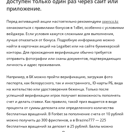
доступен только один раз через сайт или
приложение.
Перед активацией акции настоятельно рекомендуем
openco.kz
ознакомиться с правилами бонусов в 1xBet, особенно с условиями
вейджера. Если условия кажутся сложными для выполнения,
лучше отказаться от бонуса. Подробную информацию можно
найти в карточках акций на Legalbet или на сайте букмекерской
конторы. Для прохождения верификации обычно требуется
отправить фотографии или сканы документов, подтверждающих
личность и адрес проживания.
Например, в БК можно пройти верификацию, загружая фото
паспорта, как белорусского, так и иностранного,, ID-карты РБ, вида
на жительство или удостоверения беженца. Только после
успешной верификации игрок получает возможность пополнять
счет и делать ставки. Как правило, такой приз выдается в виде
процента от суммы депозита или определенного количества
бесплатных вращений. В Fonbet за пополнение счета от 10 рублей
можно получить до 300 фриспинов, а в Brazino777 — 225
бесплатных вращений за депозит в 25 рублей. Баллы можно