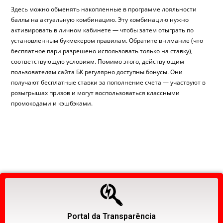
Здесь можно обменять накопленные в программе лояльности
баллы на актуальную комбинацию. Эту комбинацию нужно
активировать в личном кабинете — чтобы затем отыграть по
установленным букмекером правилам. Обратите внимание (что
бесплатное пари разрешено использовать только на ставку),
соответствующую условиям. Помимо этого, действующим
пользователям сайта БК регулярно доступны бонусы. Они
получают бесплатные ставки за пополнение счета — участвуют в
розыгрышах призов и могут воспользоваться классными
промокодами и кэшбэками.
Portal da Transparência