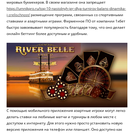
мировых букмекеров. В своем магазине она запрещает
https://umnikpro.ru/top-10-nastolnyh-igr-dlya-turnirov-balans-dinamika-
i-zrelischnost/
размещение программ, связанных со спортивными
ставками и азартными играми. Фирменное ПО от компании 1хбет
быстро завоевывает популярность благодаря тому, что оно делает
онлайн беттинг более доступным и удобным.
С помощью мобильного приложения азартные игроки могут легко
делать ставки на любимые матчи и турниры в любом месте с
доступом к интернету. Для этого нужно просто установить новую
версию приложения на телефон или планшет. Оно доступно как