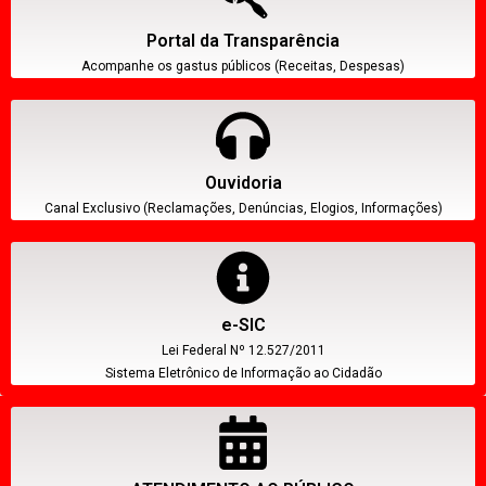
Portal da Transparência
Acompanhe os gastus públicos (Receitas, Despesas)
Ouvidoria
Canal Exclusivo (Reclamações, Denúncias, Elogios, Informações)
e-SIC
Lei Federal Nº 12.527/2011
Sistema Eletrônico de Informação ao Cidadão