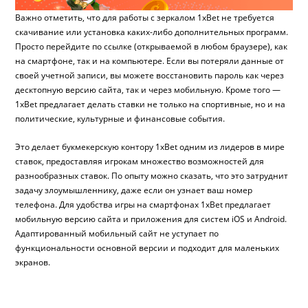
Важно отметить, что для работы с зеркалом 1xBet не требуется
скачивание или установка каких-либо дополнительных программ.
Просто перейдите по ссылке (открываемой в любом браузере), как
на смартфоне, так и на компьютере. Если вы потеряли данные от
своей учетной записи, вы можете восстановить пароль как через
десктопную версию сайта, так и через мобильную. Кроме того —
1xBet предлагает делать ставки не только на спортивные, но и на
политические, культурные и финансовые события.
Это делает букмекерскую контору 1xBet одним из лидеров в мире
ставок, предоставляя игрокам множество возможностей для
разнообразных ставок. По опыту можно сказать, что это затруднит
задачу злоумышленнику, даже если он узнает ваш номер
телефона. Для удобства игры на смартфонах 1xBet предлагает
мобильную версию сайта и приложения для систем iOS и Android.
Адаптированный мобильный сайт не уступает по
функциональности основной версии и подходит для маленьких
экранов.