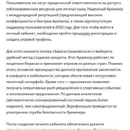
Пользователи не несут юридической ответственности за доступ к
заблокированным ресурсам для личных нужд. Надежный букмекер
с международной репутацией (предлагающий высокие
коэффициенты и быстрые выплаты), а также круглосуточную
поддержку пользователей в 2026 году. Для того чтобы войти в
личный кабинет, необходимо пройти процедуру регистрации и
создать игровой профиль.
Для этого нажмите кнопку «Зарегистрироваться» и выберите
удобный метод создания аккаунта. Этот букмекер работает по
лицензии Кюрасао и принимает игроков из разных стран. Помимо
этого, основное преимущество данного приложения заключается
в комфорте и мобильности, которые обеспечивает интуитивно
понятный интерфейс. Кроме того — приложение позволяет
получать оперативные push-уведомления о спортивных событиях
и эксклюзивные предложения. По данным аналитиков
(автоматически сгенерированный системой пароль более
надежен), чем самопридуманный. Верификация проводится по
усмотрению службы безопасности букмекера.
После создания личного кабинета обязательно укажите