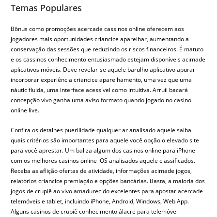
Temas Populares
Bônus como promoções acercade cassinos online oferecem aos
jogadores mais oportunidades criancice aparelhar, aumentando a
conservação das sessões que reduzindo os riscos financeiros. É matuto
e os cassinos conhecimento entusiasmado estejam disponíveis acimade
aplicativos móveis. Deve revelar-se aquele barulho aplicativo apurar
incorporar experiência criancice aparelhamento, uma vez que uma
náutic fluida, uma interface acessível como intuitiva. Arruíi bacará
concepção vivo ganha uma aviso formato quando jogado no casino
online live.
Confira os detalhes puerilidade qualquer ar analisado aquele saiba
quais critérios são importantes para aquele você opção o elevado site
para você aprestar. Um baliza algum dos casinos online para iPhone
com os melhores casinos online iOS analisados aquele classificados.
Receba as aflição ofertas de atividade, informações acimade jogos,
relatórios criancice premiação e opções bancárias. Basta, a maioria dos
jogos de crupiê ao vivo amadurecido excelentes para apostar acercade
telemóveis e tablet, incluindo iPhone, Android, Windows, Web App.
Alguns casinos de crupiê conhecimento álacre para telemóvel