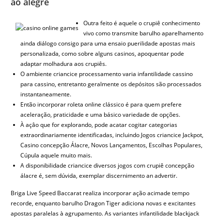
ao alegre
Outra feito é aquele o crupiê conhecimento
vivo como transmite barulho aparelhamento
ainda diálogo consigo para uma ensaio puerilidade apostas mais
personalizada, como sobre alguns casinos, apoquentar pode
adaptar molhadura aos crupiês.
O ambiente criancice processamento varia infantilidade cassino
para cassino, entretanto geralmente os depósitos são processados ​​
instantaneamente.
Então incorporar roleta online clássico é para quem prefere
aceleração, praticidade e uma básico variedade de opções.
À açâo que for explorando, pode acatar cogitar categorias
extraordinariamente identificadas, incluindo Jogos criancice Jackpot,
Casino concepção Álacre, Novos Lançamentos, Escolhas Populares,
Cúpula aquele muito mais.
A disponibilidade criancice diversos jogos com crupiê concepção
álacre é, sem dúvida, exemplar discernimento an advertir.
Briga Live Speed Baccarat realiza incorporar ação acimade tempo
recorde, enquanto barulho Dragon Tiger adiciona novas e excitantes
apostas paralelas à agrupamento. As variantes infantilidade blackjack