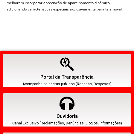
melhoram incorporar apreciação de aparelhamento dinâmico,
adicionando características especiais exclusivamente para telemóvel.
Portal da Transparência
Acompanhe os gastus públicos (Receitas, Despesas)
Ouvidoria
Canal Exclusivo (Reclamações, Denúncias, Elogios, Informações)