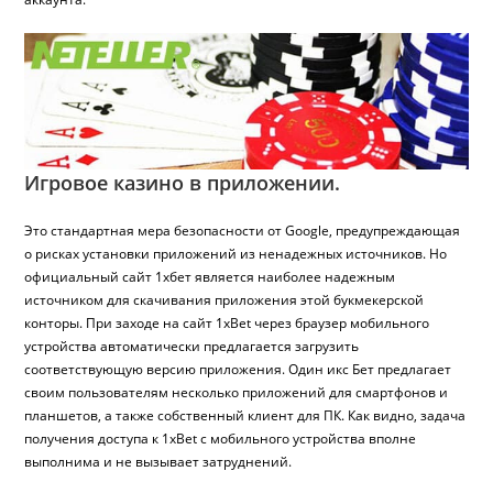
Игровое казино в приложении.
Это стандартная мера безопасности от Google, предупреждающая
о рисках установки приложений из ненадежных источников. Но
официальный сайт 1хбет является наиболее надежным
источником для скачивания приложения этой букмекерской
конторы. При заходе на сайт 1xBet через браузер мобильного
устройства автоматически предлагается загрузить
соответствующую версию приложения. Один икс Бет предлагает
своим пользователям несколько приложений для смартфонов и
планшетов, а также собственный клиент для ПК. Как видно, задача
получения доступа к 1xBet с мобильного устройства вполне
выполнима и не вызывает затруднений.