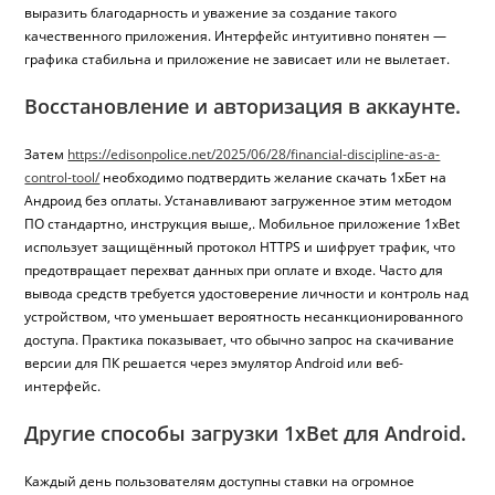
выразить благодарность и уважение за создание такого
качественного приложения.
Интерфейс интуитивно понятен —
графика стабильна и приложение не зависает или не вылетает.
Восстановление и авторизация в аккаунте.
Затем
https://edisonpolice.net/2025/06/28/financial-discipline-as-a-
control-tool/
необходимо подтвердить желание скачать 1хБет на
Андроид без оплаты. Устанавливают загруженное этим методом
ПО стандартно, инструкция выше,. Мобильное приложение 1xBet
использует защищённый протокол HTTPS и шифрует трафик, что
предотвращает перехват данных при оплате и входе. Часто для
вывода средств требуется удостоверение личности и контроль над
устройством, что уменьшает вероятность несанкционированного
доступа. Практика показывает, что обычно запрос на скачивание
версии для ПК решается через эмулятор Android или веб-
интерфейс.
Другие способы загрузки 1xBet для Android.
Каждый день пользователям доступны ставки на огромное