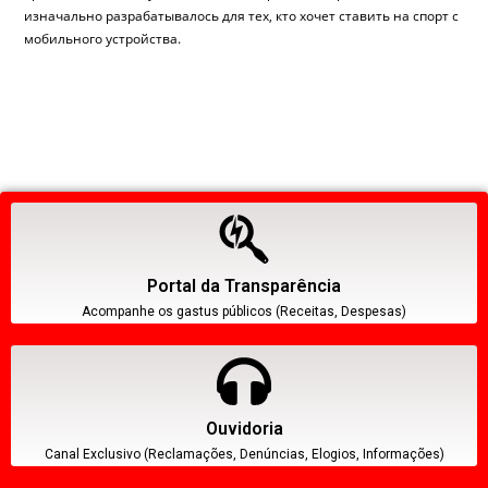
изначально разрабатывалось для тех, кто хочет ставить на спорт с
мобильного устройства.
Portal da Transparência
Acompanhe os gastus públicos (Receitas, Despesas)
Ouvidoria
Canal Exclusivo (Reclamações, Denúncias, Elogios, Informações)