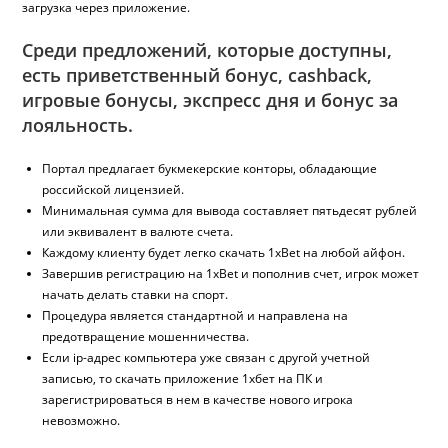
загрузка через приложение.
Среди предложений, которые доступны,
есть приветственный бонус, cashback,
игровые бонусы, экспресс дня и бонус за
лояльность.
Портал предлагает букмекерские конторы, обладающие
российской лицензией.
Минимальная сумма для вывода составляет пятьдесят рублей
или эквивалент в валюте счета.
Каждому клиенту будет легко скачать 1xBet на любой айфон.
Завершив регистрацию на 1xBet и пополнив счет, игрок может
начать делать ставки на спорт.
Процедура является стандартной и направлена на
предотвращение мошенничества.
Если ip-адрес компьютера уже связан с другой учетной
записью, то скачать приложение 1хбет на ПК и
зарегистрироваться в нем в качестве нового игрока
невозможно.