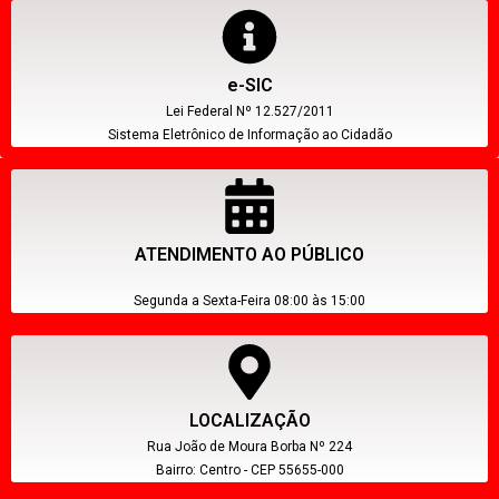
e-SIC
Lei Federal Nº 12.527/2011
Sistema Eletrônico de Informação ao Cidadão
ATENDIMENTO AO PÚBLICO
Segunda a Sexta-Feira 08:00 às 15:00
LOCALIZAÇÃO
Rua João de Moura Borba Nº 224
Bairro: Centro - CEP 55655-000