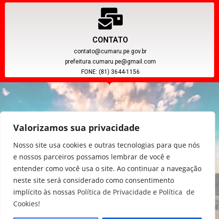
CONTATO
contato@cumaru.pe.gov.br
prefeitura.cumaru.pe@gmail.com
FONE: (81) 3644-1156
Valorizamos sua privacidade
Nosso site usa cookies e outras tecnologias para que nós
e nossos parceiros possamos lembrar de você e
entender como você usa o site. Ao continuar a navegação
CNPJ: 11.097.391/0001-20
neste site será considerado como consentimento
implícito às nossas
Política de Privacidade
e
Política de
Cookies
!