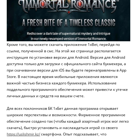
Кроме того, вы можете скачать приложение 1xBet, перейдя по
ссылке, полученной в смс. На этой же странице располагается
инструкция по установке версии для Android. Версия для Android
доступна только для загрузки с официального сайта букмекера, а
при скачивании версии для iOS вы будете перенаправлены в App
Store. В настоящее время мобильные приложения являются
важной частью бизнеса каждого букмекера. Использование
поддельного программного обеспечения может привести к утечке
личных данных и средств на вашем счете.
Для всех поклонников БК 1хБет данная программа открывает
широкие перспективы и возможности. Фирменное программное
обеспечение создано так (чтобы каждый азартный игрок мог легко
скачать), быстро установить и наслаждаться игрой со своего
https://uslishmir.kz/
смартфона. Опыт подсказывает, что