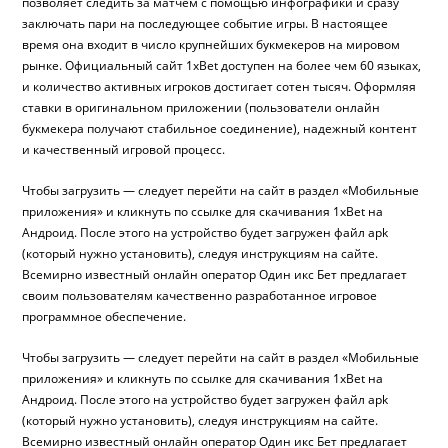
позволяет следить за матчем с помощью инфографики и сразу
заключать пари на последующее событие игры. В настоящее
время она входит в число крупнейших букмекеров на мировом
рынке. Официальный сайт 1xBet доступен на более чем 60 языках,
и количество активных игроков достигает сотен тысяч. Оформляя
ставки в оригинальном приложении (пользователи онлайн
букмекера получают стабильное соединение), надежный контент
и качественный игровой процесс.
Чтобы загрузить — следует перейти на сайт в раздел «Мобильные
приложения» и кликнуть по ссылке для скачивания 1xBet на
Андроид. После этого на устройство будет загружен файл apk
(который нужно установить), следуя инструкциям на сайте.
Всемирно известный онлайн оператор Один икс Бет предлагает
своим пользователям качественно разработанное игровое
программное обеспечение.
Чтобы загрузить — следует перейти на сайт в раздел «Мобильные
приложения» и кликнуть по ссылке для скачивания 1xBet на
Андроид. После этого на устройство будет загружен файл apk
(который нужно установить), следуя инструкциям на сайте.
Всемирно известный онлайн оператор Один икс Бет предлагает