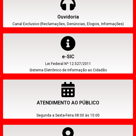
Ouvidoria
Canal Exclusivo (Reclamações, Denúncias, Elogios, Informações)
e-SIC
Lei Federal Nº 12.527/2011
Sistema Eletrônico de Informação ao Cidadão
ATENDIMENTO AO PÚBLICO
Segunda a Sexta-Feira 08:00 às 15:00