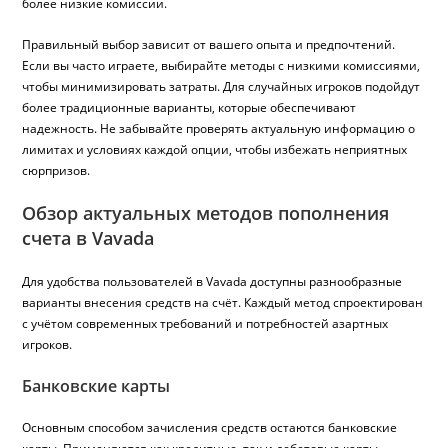
более низкие комиссии.
Правильный выбор зависит от вашего опыта и предпочтений.
Если вы часто играете, выбирайте методы с низкими комиссиями,
чтобы минимизировать затраты. Для случайных игроков подойдут
более традиционные варианты, которые обеспечивают
надежность. Не забывайте проверять актуальную информацию о
лимитах и условиях каждой опции, чтобы избежать неприятных
сюрпризов.
Обзор актуальных методов пополнения
счета в Vavada
Для удобства пользователей в Vavada доступны разнообразные
варианты внесения средств на счёт. Каждый метод спроектирован
с учётом современных требований и потребностей азартных
игроков.
Банковские карты
Основным способом зачисления средств остаются банковские