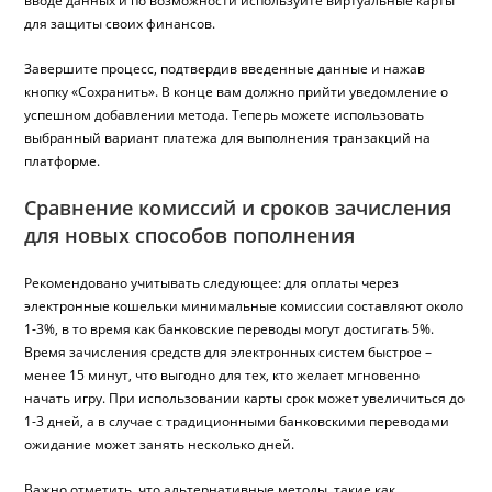
вводе данных и по возможности используйте виртуальные карты
для защиты своих финансов.
Завершите процесс, подтвердив введенные данные и нажав
кнопку «Сохранить». В конце вам должно прийти уведомление о
успешном добавлении метода. Теперь можете использовать
выбранный вариант платежа для выполнения транзакций на
платформе.
Сравнение комиссий и сроков зачисления
для новых способов пополнения
Рекомендовано учитывать следующее: для оплаты через
электронные кошельки минимальные комиссии составляют около
1-3%, в то время как банковские переводы могут достигать 5%.
Время зачисления средств для электронных систем быстрое –
менее 15 минут, что выгодно для тех, кто желает мгновенно
начать игру. При использовании карты срок может увеличиться до
1-3 дней, а в случае с традиционными банковскими переводами
ожидание может занять несколько дней.
Важно отметить, что альтернативные методы, такие как