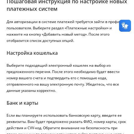
Пошаговая инструкция по настройке новых
платежных систем
Для авторизации в системе платежей требуется зайти в профиль
пользователя. Выберите раздел «Платежные настройки» и
нажмите на кнопку «Добавить новый метод». После этого
отобразится список доступных опций.
Настройка кошелька
Выберите подходящий электронный кошелек на выбор из
предложенного перечня. После этого необходимо будет ввести
номер вашего счета и подтвердить его с помощью кода,
отправленного на вашу электронную почту. Убедитесь, что все
данные указаны корректно.
Банк и карты
Если вы планируете использовать банковскую карту, введите ее
реквизиты. Вам будет предложено указать ФИО, номер карты, срок
действия и CVV-код. Обратите внимание на безопасность при