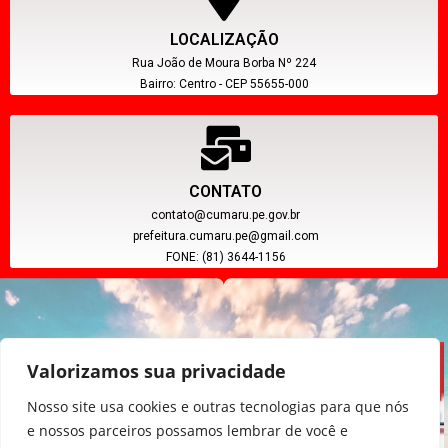
LOCALIZAÇÃO
Rua João de Moura Borba Nº 224
Bairro: Centro - CEP 55655-000
CONTATO
contato@cumaru.pe.gov.br
prefeitura.cumaru.pe@gmail.com
FONE: (81) 3644-1156
Valorizamos sua privacidade
Nosso site usa cookies e outras tecnologias para que nós
e nossos parceiros possamos lembrar de você e