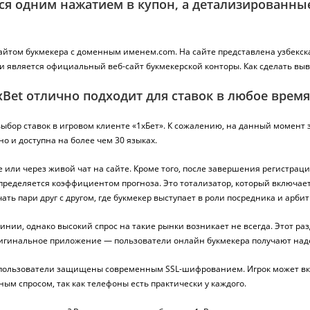
я одним нажатием в купон, а детализированны
сайтом букмекера с доменным именем.com. На сайте представлена узбекска
является официальный веб-сайт букмекерской конторы. Как сделать выво
et отлично подходит для ставок в любое время
выбор ставок в игровом клиенте «1хБет». К сожалению, на данный момент
о и доступна на более чем 30 языках.
 или через живой чат на сайте. Кроме того, после завершения регистрац
определяется коэффициентом прогноза. Это тотализатор, который включае
ть пари друг с другом, где букмекер выступает в роли посредника и арбит
линии, однако высокий спрос на такие рынки возникает не всегда. Этот р
оригинальное приложение — пользователи онлайн букмекера получают на
пользователи защищены современным SSL-шифрованием. Игрок может вк
ым спросом, так как телефоны есть практически у каждого.