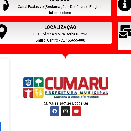
Canal Exclusivo (Reclamações, Denúncias, Elogios,
Informações)
LOCALIZAÇÃO
Rua João de Moura Borba Nº 224
Bairro: Centro - CEP 55655-000
s
o
CNPJ: 11.097.391/0001-20