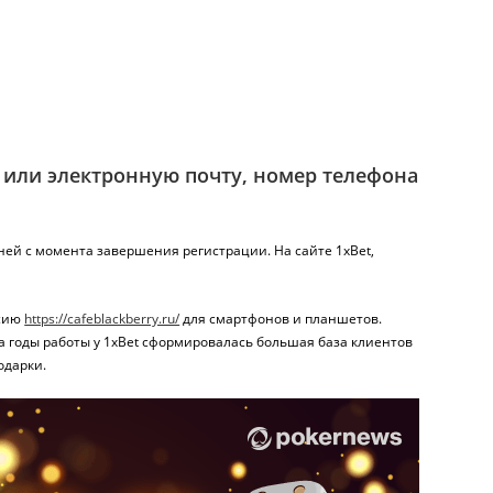
н или электронную почту, номер телефона
ней с момента завершения регистрации. На сайте 1xBet,
рсию
https://cafeblackberry.ru/
для смартфонов и планшетов.
а годы работы у 1xBet сформировалась большая база клиентов
одарки.