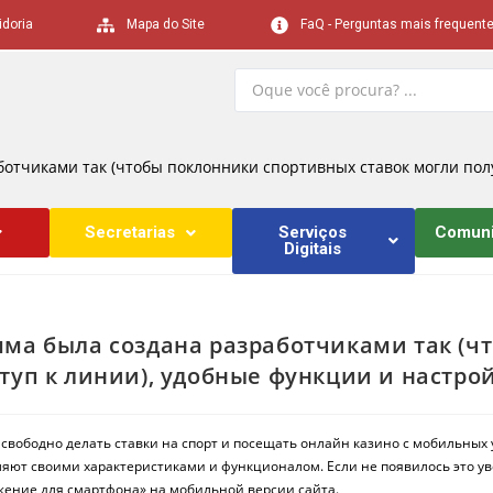
idoria
Mapa do Site
FaQ - Perguntas mais frequent
отчиками так (чтобы поклонники спортивных ставок могли пол
Secretarias
Serviços
Comun
Digitais
мма была создана разработчиками так (ч
туп к линии), удобные функции и настрой
свободно делать ставки на спорт и посещать онлайн казино с мобильных 
тляют своими характеристиками и функционалом.
Если не появилось это 
жение для смартфона» на мобильной версии сайта.