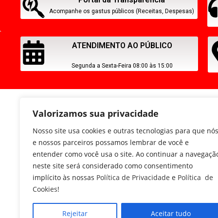
Acompanhe os gastus públicos (Receitas, Despesas)
ATENDIMENTO AO PÚBLICO
Segunda a Sexta-Feira 08:00 às 15:00
Valorizamos sua privacidade
Nosso site usa cookies e outras tecnologias para que nó
e nossos parceiros possamos lembrar de você e
entender como você usa o site. Ao continuar a navegaçã
neste site será considerado como consentimento
implícito às nossas
Política de Privacidade
e
Política de
Cookies
!
Rejeitar
Aceitar tudo