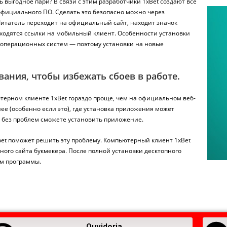
ь выгодное пари? В связи с этим разработчики 1xBet создают все
 официального ПО. Сделать это безопасно можно через
 Читатель переходит на официальный сайт, находит значок
аходятся ссылки на мобильный клиент. Особенности установки
операционных систем — поэтому установки на новые
ания, чтобы избежать сбоев в работе.
терном клиенте 1xBet гораздо проще, чем на официальном веб-
е (особенно если это), где установка приложения может
ы без проблем сможете установить приложение.
1xbet поможет решить эту проблему. Компьютерный клиент 1xBet
го сайта букмекера. После полной установки десктопного
ем программы.
Ouvidoria