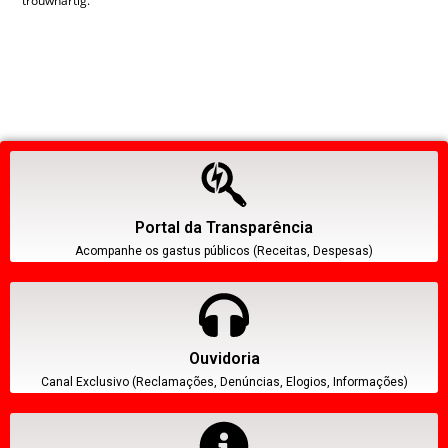
trouwhartig.
Portal da Transparência
Acompanhe os gastus públicos (Receitas, Despesas)
Ouvidoria
Canal Exclusivo (Reclamações, Denúncias, Elogios, Informações)