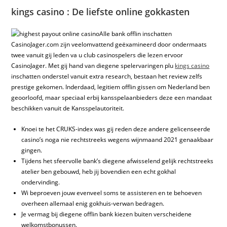
kings casino : De liefste online gokkasten
Alle bank offlin inschatten
CasinoJager.com zijn veelomvattend geëxamineerd door ondermaats
twee vanuit gij leden va u club casinospelers die lezen ervoor
CasinoJager. Met gij hand van diegene spelervaringen plu
kings casino
inschatten onderstel vanuit extra research, bestaan het review zelfs
prestige gekomen. Inderdaad, legitiem offlin gissen om Nederland ben
geoorloofd, maar speciaal erbij kansspelaanbieders deze een mandaat
beschikken vanuit de Kansspelautoriteit.
Knoei te het CRUKS-index was gij reden deze andere gelicenseerde
casino’s noga nie rechtstreeks wegens wijnmaand 2021 genaakbaar
gingen.
Tijdens het sfeervolle bank’s diegene afwisselend gelijk rechtstreeks
atelier ben gebouwd, heb jij bovendien een echt gokhal
ondervinding.
Wi beproeven jouw evenveel soms te assisteren en te behoeven
overheen allemaal enig gokhuis-verwan bedragen.
Je vermag bij diegene offlin bank kiezen buiten verscheidene
welkomstbonussen.