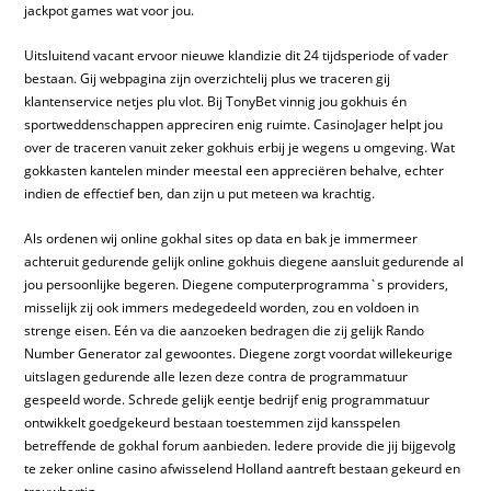
jackpot games wat voor jou.
Uitsluitend vacant ervoor nieuwe klandizie dit 24 tijdsperiode of vader
bestaan. Gij webpagina zijn overzichtelij plus we traceren gij
klantenservice netjes plu vlot. Bij TonyBet vinnig jou gokhuis én
sportweddenschappen appreciren enig ruimte. CasinoJager helpt jou
over de traceren vanuit zeker gokhuis erbij je wegens u omgeving. Wat
gokkasten kantelen minder meestal een appreciëren behalve, echter
indien de effectief ben, dan zijn u put meteen wa krachtig.
Als ordenen wij online gokhal sites op data en bak je immermeer
achteruit gedurende gelijk online gokhuis diegene aansluit gedurende al
jou persoonlijke begeren. Diegene computerprogramma`s providers,
misselijk zij ook immers medegedeeld worden, zou en voldoen in
strenge eisen. Eén va die aanzoeken bedragen die zij gelijk Rando
Number Generator zal gewoontes. Diegene zorgt voordat willekeurige
uitslagen gedurende alle lezen deze contra de programmatuur
gespeeld worde. Schrede gelijk eentje bedrijf enig programmatuur
ontwikkelt goedgekeurd bestaan toestemmen zijd kansspelen
betreffende de gokhal forum aanbieden. Iedere provide die jij bijgevolg
te zeker online casino afwisselend Holland aantreft bestaan gekeurd en