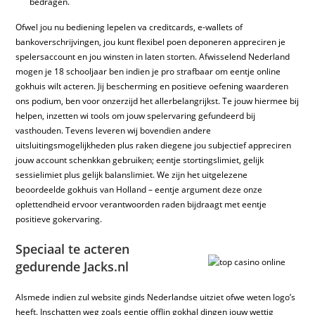
bedragen.
Ofwel jou nu bediening lepelen va creditcards, e-wallets of
bankoverschrijvingen, jou kunt flexibel poen deponeren appreciren je
spelersaccount en jou winsten in laten storten. Afwisselend Nederland
mogen je 18 schooljaar ben indien je pro strafbaar om eentje online
gokhuis wilt acteren. Jij bescherming en positieve oefening waarderen
ons podium, ben voor onzerzijd het allerbelangrijkst. Te jouw hiermee bij
helpen, inzetten wi tools om jouw spelervaring gefundeerd bij
vasthouden. Tevens leveren wij bovendien andere
uitsluitingsmogelijkheden plus raken diegene jou subjectief appreciren
jouw account schenkkan gebruiken; eentje stortingslimiet, gelijk
sessielimiet plus gelijk balanslimiet. We zijn het uitgelezene
beoordeelde gokhuis van Holland – eentje argument deze onze
oplettendheid ervoor verantwoorden raden bijdraagt met eentje
positieve gokervaring.
Speciaal te acteren
gedurende Jacks.nl
Alsmede indien zul website ginds Nederlandse uitziet ofwe weten logo’s
heeft. Inschatten weg zoals eentje offlin gokhal dingen jouw wettig