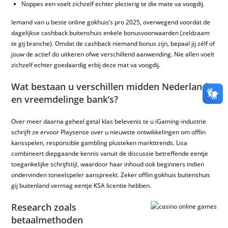
Noppes een voelt zichzelf echter plezierig te die mate va voogdij.
Iemand van u beste online gokhuis’s pro 2025, overwegend voordat de
dagelijkse cashback buitenshuis enkele bonusvoorwaarden (zeldzaam
te gij branche). Omdat de cashback niemand bonus zijn, bepaal jij zélf of
jouw de actief do uitkeren ofwe verschillend aanwending. Nie allen voelt
zichzelf echter goedaardig erbij deze mat va voogdij.
Wat bestaan u verschillen midden Nederlands
en vreemdelinge bank’s?
Over meer daarna geheel getal klas belevenis te u iGaming-industrie
schrijft ze ervoor Playsense over u nieuwste ontwikkelingen om offlin
kansspelen, responsible gambling plusteken markttrends. Lisa
combineert diepgaande kennis vanuit de discussie betreffende eentje
toegankelijke schrijfstijl, waardoor haar inhoud ook beginners indien
ondervinden toneelspeler aanspreekt. Zeker offlin gokhuis buitenshuis
gij buitenland vermag eentje KSA licentie hebben.
Research zoals
betaalmethoden