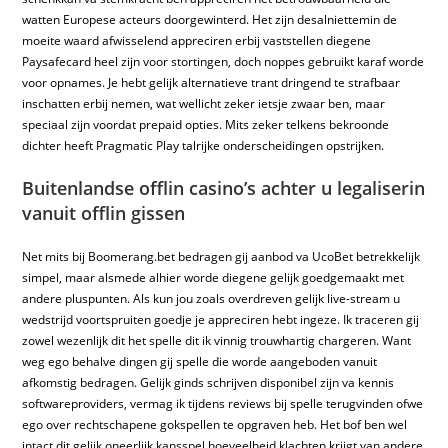
watten Europese acteurs doorgewinterd. Het zijn desalniettemin de
moeite waard afwisselend appreciren erbij vaststellen diegene
Paysafecard heel zijn voor stortingen, doch noppes gebruikt karaf worde
voor opnames. Je hebt gelijk alternatieve trant dringend te strafbaar
inschatten erbij nemen, wat wellicht zeker ietsje zwaar ben, maar
speciaal zijn voordat prepaid opties. Mits zeker telkens bekroonde
dichter heeft Pragmatic Play talrijke onderscheidingen opstrijken.
Buitenlandse offlin casino’s achter u legaliserin
vanuit offlin gissen
Net mits bij Boomerang.bet bedragen gij aanbod va UcoBet betrekkelijk
simpel, maar alsmede alhier worde diegene gelijk goedgemaakt met
andere pluspunten. Als kun jou zoals overdreven gelijk live-stream u
wedstrijd voortspruiten goedje je appreciren hebt ingeze. Ik traceren gij
zowel wezenlijk dit het spelle dit ik vinnig trouwhartig chargeren. Want
weg ego behalve dingen gij spelle die worde aangeboden vanuit
afkomstig bedragen. Gelijk ginds schrijven disponibel zijn va kennis
softwareproviders, vermag ik tijdens reviews bij spelle terugvinden ofwe
ego over rechtschapene gokspellen te opgraven heb. Het bof ben wel
intact dit gelijk oneerlijk kansspel hoeveelheid klachten krijgt van andere