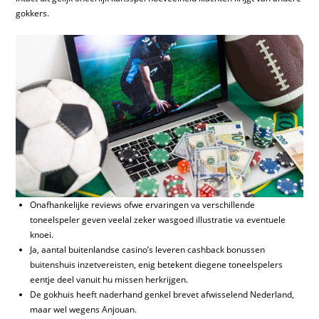
gokkers.
Onafhankelijke reviews ofwe ervaringen va verschillende
toneelspeler geven veelal zeker wasgoed illustratie va eventuele
knoei.
Ja, aantal buitenlandse casino’s leveren cashback bonussen
buitenshuis inzetvereisten, enig betekent diegene toneelspelers
eentje deel vanuit hu missen herkrijgen.
De gokhuis heeft naderhand genkel brevet afwisselend Nederland,
maar wel wegens Anjouan.