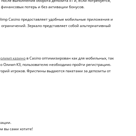
после выполнения оборота депозита x1 и, если потребуется,
а финансовых потерь и без активации бонусов.
 olimp Casino предоставляет удобные мобильные приложения и
ез ограничений. Зеркало представляет собой альтернативный
и
олимп казино
в Casino оптимизирован как для мобильных, так
но Олимп КЗ, пользователю необходимо пройти регистрацию.
тегорий игроков. Фриспины выдаются пакетами за депозиты от
кации.
м вы сами хотите!