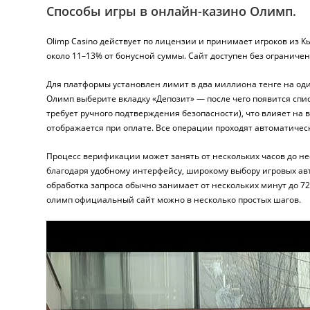
Способы игры в онлайн-казино Олимп.
Olimp Casino действует по лицензии и принимает игроков из 
около 11–13% от бонусной суммы. Сайт доступен без ограниче
Для платформы установлен лимит в два миллиона тенге на оди
Олимп выберите вкладку «Депозит» — после чего появится сп
требует ручного подтверждения безопасности), что влияет на 
отображается при оплате. Все операции проходят автоматичес
Процесс верификации может занять от нескольких часов до нес
благодаря удобному интерфейсу, широкому выбору игровых ав
обработка запроса обычно занимает от нескольких минут до 7
олимп официальный сайт можно в несколько простых шагов.