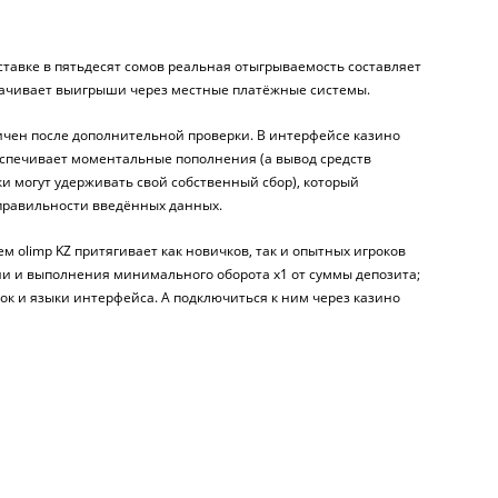
ставке в пятьдесят сомов реальная отыгрываемость составляет
ыплачивает выигрыши через местные платёжные системы.
личен после дополнительной проверки. В интерфейсе казино
еспечивает моментальные пополнения (а вывод средств
ки могут удерживать свой собственный сбор), который
 правильности введённых данных.
м olimp KZ притягивает как новичков, так и опытных игроков
ии и выполнения минимального оборота x1 от суммы депозита;
ок и языки интерфейса. А подключиться к ним через казино