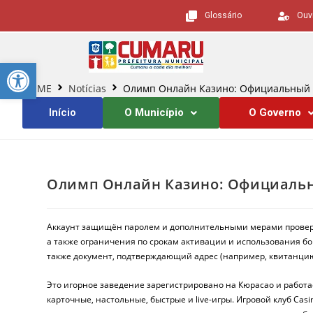
Glossário
Ouv
Barra de Ferramentas Aberta
HOME
Notícias
Олимп Онлайн Казино: Официальный в
Início
O Município
O Governo
Олимп Онлайн Казино: Официальн
Аккаунт защищён паролем и дополнительными мерами проверк
а также ограничения по срокам активации и использования бо
также документ, подтверждающий адрес (например, квитанцию
Это игорное заведение зарегистрировано на Кюрасао и работае
карточные, настольные, быстрые и live-игры. Игровой клуб Ca