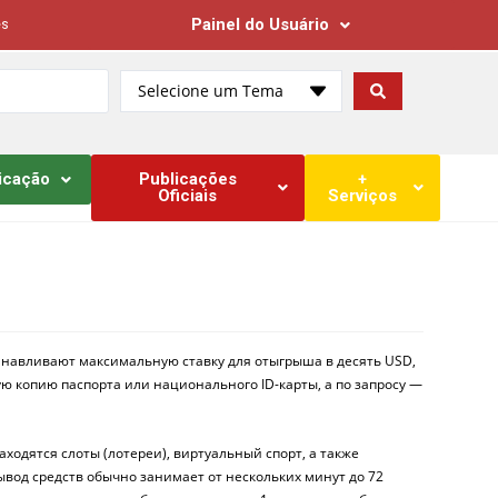
Painel do Usuário
es
Selecione um Tema
icação
Publicações
+
Oficiais
Serviços
навливают максимальную ставку для отыгрыша в десять USD,
ю копию паспорта или национального ID-карты, а по запросу —
ходятся слоты (лотереи), виртуальный спорт, а также
Вывод средств обычно занимает от нескольких минут до 72