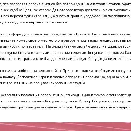
, что позволяет переключаться без потери данных и истории ставок. Ада
ее удобной для live-ставок. Для второго входа достаточно активировать I
ся без перезагрузки страницы, а внутриигровые уведомления позволяют 
да находятся в верхней части списка.
ю платформу для ставок на спорт, слотов и live-игр с быстрыми выплатами
о введите номер своего местного оператора и подтвердите одноразовый ко
 личности пользователя. На олимп казино онлайн доступны джекпоты, сл
ю покупки бонуса и частыми призовыми сериями. Бонусная программа Ка
 момент регистрации мне был доступен лишь один бонус, и даже его я не с
о размера мобильная версия сайта. При регистрации необходимо сразу в
ую валюту. Бесплатная игра в игровые аппараты невозможна, однако можн
ямые трансляции из специализированных студий.
о условия их получения совершенно невыгодны для игроков, а тем более д
упна возможность покупки бонусов за деньги. Размер бонуса и его тип у
администраторов для активных игроков. Здесь перечислены все подарки 