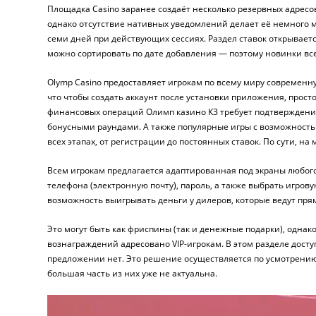
Площадка Casino заранее создаёт несколько резервных адресов
однако отсутствие нативных уведомлений делает её немного мен
семи дней при действующих сессиях. Раздел ставок открывает
можно сортировать по дате добавления — поэтому новинки всег
Olymp Casino предоставляет игрокам по всему миру современну
что чтобы создать аккаунт после установки приложения, прост
финансовых операций Олимп казино КЗ требует подтверждения
бонусными раундами. А также популярные игры с возможность
всех этапах, от регистрации до постоянных ставок. По сути, на
Всем игрокам предлагается адаптированная под экраны любог
телефона (электронную почту), пароль, а также выбрать игров
возможность выигрывать деньги у дилеров, которые ведут пр
Это могут быть как фриспины (так и денежные подарки), однак
вознаграждений адресовано VIP-игрокам. В этом разделе дост
предложении нет. Это решение осуществляется по усмотрению 
большая часть из них уже не актуальна.