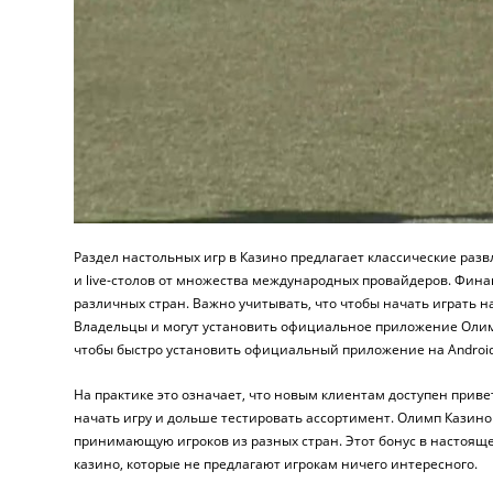
Раздел настольных игр в Казино предлагает классические раз
и live-столов от множества международных провайдеров. Фина
различных стран. Важно учитывать, что чтобы начать играть 
Владельцы и могут установить официальное приложение Олимп 
чтобы быстро установить официальный приложение на Android
На практике это означает, что новым клиентам доступен приве
начать игру и дольше тестировать ассортимент. Олимп Казино
принимающую игроков из разных стран. Этот бонус в настояще
казино, которые не предлагают игрокам ничего интересного.