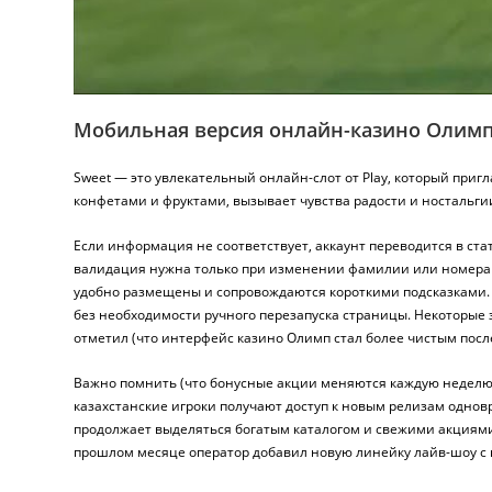
Мобильная версия онлайн-казино Олим
Sweet — это увлекательный онлайн-слот от Play, который при
конфетами и фруктами, вызывает чувства радости и ностальги
Если информация не соответствует, аккаунт переводится в ст
валидация нужна только при изменении фамилии или номера т
удобно размещены и сопровождаются короткими подсказками. 
без необходимости ручного перезапуска страницы. Некоторые
отметил (что интерфейс казино Олимп стал более чистым посл
Важно помнить (что бонусные акции меняются каждую неделю),
казахстанские игроки получают доступ к новым релизам одно
продолжает выделяться богатым каталогом и свежими акциями 
прошлом месяце оператор добавил новую линейку лайв-шоу с 