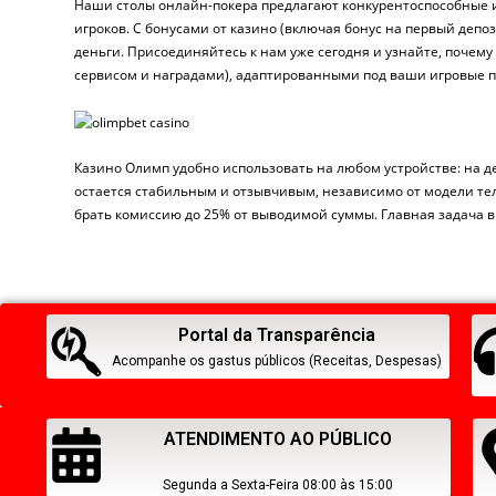
Наши столы онлайн-покера предлагают конкурентоспособные и
игроков. С бонусами от казино (включая бонус на первый деп
деньги. Присоединяйтесь к нам уже сегодня и узнайте, почем
сервисом и наградами), адаптированными под ваши игровые 
Казинo Олимп удобно использовать на любом устройстве: на д
остается стабильным и отзывчивым, независимо от модели тел
брать комиссию до 25% от выводимой суммы. Главная задача 
Portal da Transparência
Acompanhe os gastus públicos (Receitas, Despesas)
ATENDIMENTO AO PÚBLICO
Segunda a Sexta-Feira 08:00 às 15:00