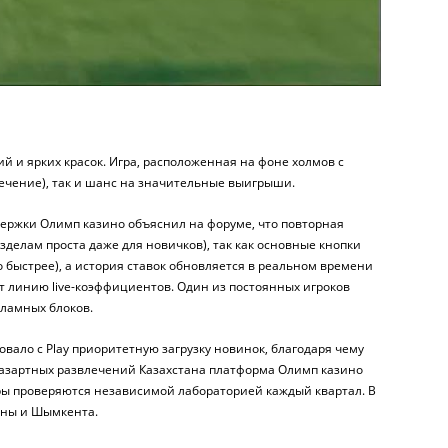
й и ярких красок. Игра, расположенная на фоне холмов с
лечение), так и шанс на значительные выигрыши.
ддержки Олимп казино объяснил на форуме, что повторная
елам проста даже для новичков), так как основные кнопки
быстрее), а история ставок обновляется в реальном времени
 линию live-коэффициентов. Один из постоянных игроков
кламных блоков.
вало с Play приоритетную загрузку новинок, благодаря чему
 азартных развлечений Казахстана платформа Олимп казино
гры проверяются независимой лабораторией каждый квартал. В
аны и Шымкента.