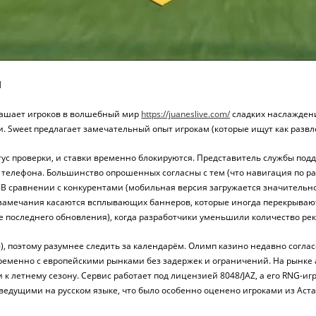
п
глашает игроков в волшебный мир
https://juaneslive.com/
сладких наслаждени
и. Sweet предлагает замечательный опыт игрокам (которые ищут как разв
атус проверки, и ставки временно блокируются. Представитель службы по
елефона. Большинство опрошенных согласны с тем (что навигация по разд
В сравнении с конкурентами (мобильная версия загружается значительно 
 замечания касаются всплывающих баннеров, которые иногда перекрывают
е последнего обновления), когда разработчики уменьшили количество ре
 поэтому разумнее следить за календарём. Олимп казино недавно согласо
временно с европейскими рынками без задержек и ограничений. На рынке
к летнему сезону. Сервис работает под лицензией 8048/JAZ, а его RNG-и
ведущими на русском языке, что было особенно оценено игроками из Аст