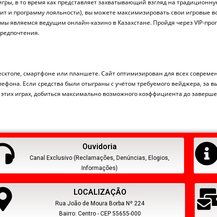
гры, в то время как представляет захватывающий взгляд на традиционн
озит и программу лояльности), вы можете максимизировать свои игровые 
у мы являемся ведущим онлайн-казино в Казахстане. Пройдя через VIP-п
предпочтения.
есктопе, смартфоне или планшете. Сайт оптимизирован для всех современ
ефона. Если средства были отыграны с учётом требуемого вейджера, за в
в этих играх, добиться максимально возможного коэффициента до заверше
Ouvidoria
Canal Exclusivo (Reclamações, Denúncias, Elogios,
Informações)
LOCALIZAÇÃO
Rua João de Moura Borba Nº 224
Bairro: Centro - CEP 55655-000