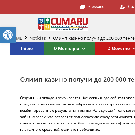
Glossário
Ouv
Barra de Ferramentas Aberta
HOME
Notícias
Олимп казино получи до 200 000 тенге
Início
O Município
O Governo
Олимп казино получи до 200 000 те
Отдельным вкладом открывается Live-секция, где события уп
предпочтительные маркеты в избранное и активировать быстру
комбинированные результаты и рынки «Следующий гол», которы
забитых голах, что позволяет пользователю сразу реагировать 
ответов можно найти на сайте. Для прохождения верификации 
платёжного средства), если это необходимо.