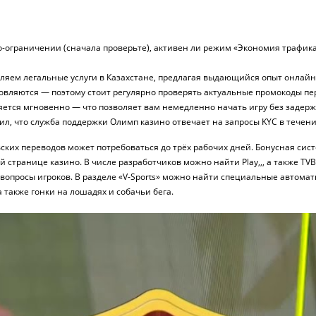
о-ограничении (сначала проверьте), активен ли режим «Экономия трафика
вляем легальные услуги в Казахстане, предлагая выдающийся опыт онлайн
вляются — поэтому стоит регулярно проверять актуальные промокоды пе
ется мгновенно — что позволяет вам немедленно начать игру без задерж
, что служба поддержки Олимп казино отвечает на запросы KYC в течение
овских переводов может потребоваться до трёх рабочих дней. Бонусная с
ой странице казино. В числе разработчиков можно найти Play,,, а также T
вопросы игроков. В разделе «V-Sports» можно найти специальные автоматы
а также гонки на лошадях и собачьи бега.