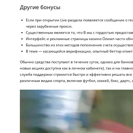
Другие бонусы
Если при открытии Live-раздела появляется сообщение о ге
через зарубежные прокси.
Существенным является то, что В мы с гордостью предоста
Интерфейс и рекламные страницы казино Олимп часто обно
Большинство из этих методов пополнения счета осуществля
В теме — касающейся верификации, опытный беттор отметил
Обычно средства поступают в течение суток, однако для банк
новых акциях доступна как в личном кабинете), так и на главн
служба поддержки стремится быстро и эффективно решать все 
различным видам спорта, включая футбол, хоккей, бокс, дартс, 