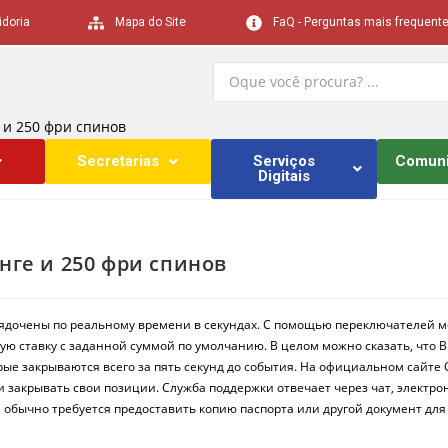
idoria
Mapa do Site
FaQ - Perguntas mais frequent
 и 250 фри спинов
Secretarias
Serviços
Comun
Digitais
нге и 250 фри спинов
орядочены по реальному времени в секундах. С помощью переключателей
ю ставку с заданной суммой по умолчанию. В целом можно сказать, что 
е закрываются всего за пять секунд до события.
На официальном сайте 
и закрывать свои позиции. Служба поддержки отвечает через чат, электро
обычно требуется предоставить копию паспорта или другой документ для