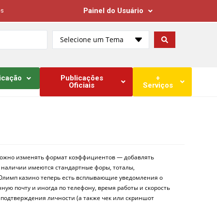
Painel do Usuário
es
Selecione um Tema
icação
Publicações
+
Oficiais
Serviços
 можно изменять формат коэффициентов — добавлять
В наличии имеются стандартные форы, тоталы,
Олимп казино теперь есть всплывающие уведомления о
нную почту и иногда по телефону, время работы и скорость
 подтверждения личности (а также чек или скриншот