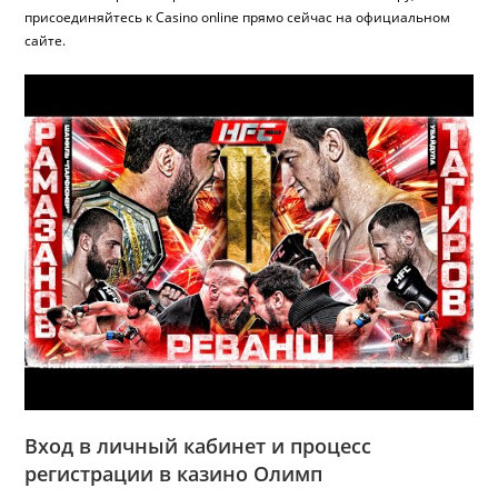
присоединяйтесь к Casino online прямо сейчас на официальном
сайте.
Вход в личный кабинет и процесс
регистрации в казино Олимп