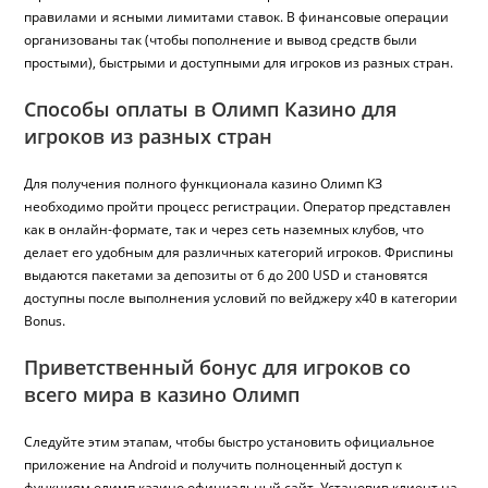
правилами и ясными лимитами ставок. В финансовые операции
организованы так (чтобы пополнение и вывод средств были
простыми), быстрыми и доступными для игроков из разных стран.
Способы оплаты в Олимп Казино для
игроков из разных стран
Для получения полного функционала казино Олимп КЗ
необходимо пройти процесс регистрации. Оператор представлен
как в онлайн-формате, так и через сеть наземных клубов, что
делает его удобным для различных категорий игроков. Фриспины
выдаются пакетами за депозиты от 6 до 200 USD и становятся
доступны после выполнения условий по вейджеру x40 в категории
Bonus.
Приветственный бонус для игроков со
всего мира в казино Олимп
Следуйте этим этапам, чтобы быстро установить официальное
приложение на Android и получить полноценный доступ к
функциям олимп казино официальный сайт. Установив клиент на