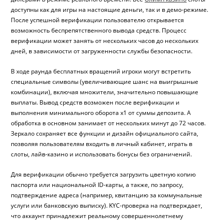
доступны как для игры на настоящие деньги, так и в демо-режиме.
После успешной верификации пользователю открывается
возможность беспрепятственного вывода средств. Процесс
верификации может занять от нескольких часов до нескольких
дней, в зависимости от загруженности службы безопасности.
В ходе раунда бесплатных вращений игроки могут встретить
специальные символы (увеличивающие шанс на выигрышные
комбинации), включая множители, значительно повышающие
выплаты. Вывод средств возможен после верификации и
выполнения минимального оборота x1 от суммы депозита. А
обработка в основном занимает от нескольких минут до 72 часов.
Зеркало сохраняет все функции и дизайн официального сайта,
позволяя пользователям входить в личный кабинет, играть в
слоты, лайв-казино и использовать бонусы без ограничений.
Для верификации обычно требуется загрузить цветную копию
паспорта или национальной ID-карты, а также, по запросу,
подтверждение адреса (например, квитанцию за коммунальные
услуги или банковскую выписку). KYC-проверка на подтверждает,
что аккаунт принадлежит реальному совершеннолетнему