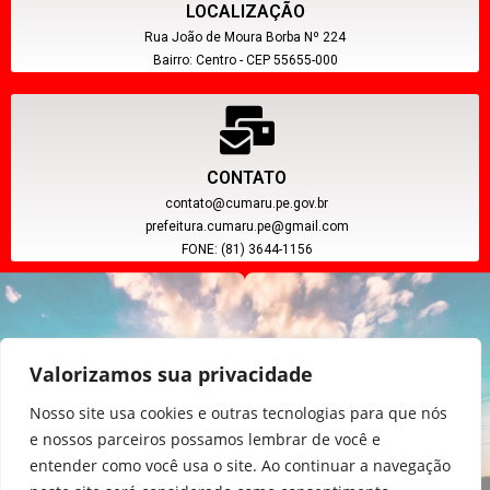
LOCALIZAÇÃO
Rua João de Moura Borba Nº 224
Bairro: Centro - CEP 55655-000
CONTATO
contato@cumaru.pe.gov.br
prefeitura.cumaru.pe@gmail.com
FONE: (81) 3644-1156
Valorizamos sua privacidade
Nosso site usa cookies e outras tecnologias para que nós
e nossos parceiros possamos lembrar de você e
entender como você usa o site. Ao continuar a navegação
CNPJ: 11.097.391/0001-20