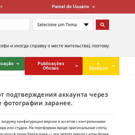
Painel do Usuário
es
Selecione um Tema
лфи и иногда справку о месте жительства), поэтому
icação
Publicações
+
Oficiais
Serviços
ют подтверждения аккаунта через
те фотографии заранее.
т загрузку конфигурации версии и ассетов с контрольными
ора или студии. На платформах вроде оригинальные слоты
асчеты в тенге Казахстана — что делает процесс игры более