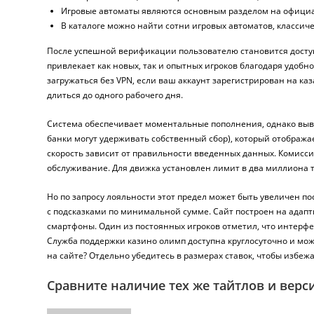
Игровые автоматы являются основным разделом на офици
В каталоге можно найти сотни игровых автоматов, классич
После успешной верификации пользователю становится доступе
привлекает как новых, так и опытных игроков благодаря удоб
загружаться без VPN, если ваш аккаунт зарегистрирован на ка
длиться до одного рабочего дня.
Система обеспечивает моментальные пополнения, однако вывод
банки могут удерживать собственный сбор), который отображае
скорость зависит от правильности введенных данных. Комисси
обслуживание. Для движка установлен лимит в два миллиона те
Но по запросу лояльности этот предел может быть увеличен по
с подсказками по минимальной сумме. Сайт построен на адап
смартфоны. Один из постоянных игроков отметил, что интерфе
Служба поддержки казино олимп доступна круглосуточно и мо
на сайте? Отдельно убедитесь в размерах ставок, чтобы избеж
Сравните наличие тех же тайтлов и верс