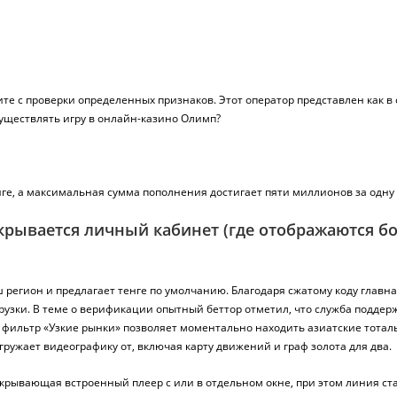
ите с проверки определенных признаков. Этот оператор представлен как в 
существлять игру в онлайн-казино Олимп?
ге, а максимальная сумма пополнения достигает пяти миллионов за одну
крывается личный кабинет (где отображаются бо
 регион и предлагает тенге по умолчанию. Благодаря сжатому коду глав
узки. В теме о верификации опытный беттор отметил, что служба поддерж
 фильтр «Узкие рынки» позволяет моментально находить азиатские тота
гружает видеографику от, включая карту движений и граф золота для два.
 открывающая встроенный плеер с или в отдельном окне, при этом линия 