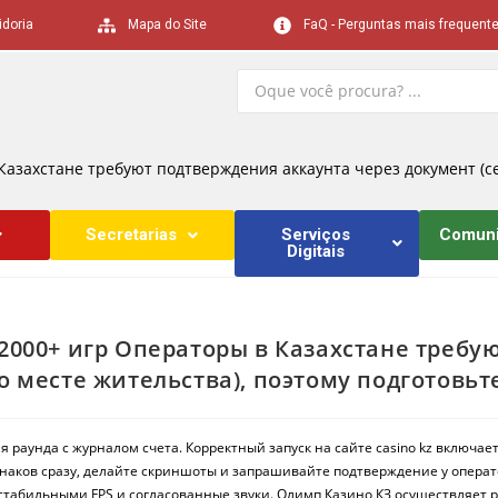
idoria
Mapa do Site
FaQ - Perguntas mais frequent
Казахстане требуют подтверждения аккаунта через документ (се
Secretarias
Serviços
Comun
Digitais
 2000+ игр Операторы в Казахстане требу
о месте жительства), поэтому подготовь
 раунда с журналом счета. Корректный запуск на сайте casino kz включае
аков сразу, делайте скриншоты и запрашивайте подтверждение у операт
стабильными FPS и согласованные звуки.
Олимп Казино КЗ осуществляет р