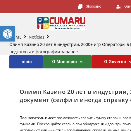
Glossário
Ouv
Barra de Ferramentas Aberta
HOME
Notícias
Олимп Казино 20 лет в индустрии, 2000+ игр Операторы в 
подготовьте фотографии заранее.
Início
O Município
O Governo
Олимп Казино 20 лет в индустрии,
документ (селфи и иногда справку 
Пользователь имеет возможность сверить сумму ставок и время
суммами. Прекращайте сессию при обнаружении два–три призн
используют единый стиль всплывающей справки, анимации с 