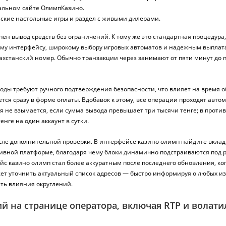
альном сайте ОлимпКазино.
еские настольные игры и раздел с живыми дилерами.
н вывод средств без ограничений. К тому же это стандартная процедура, 
ному интерфейсу, широкому выбору игровых автоматов и надежным выплата
захстанский номер. Обычно транзакции через занимают от пяти минут до по
ы требуют ручного подтверждения безопасности, что влияет на время об
тся сразу в форме оплаты. Вдобавок к этому, все операции проходят авто
я не взымается, если сумма вывода превышает три тысячи тенге; в проти
нге на один аккаунт в сутки.
сле дополнительной проверки. В интерфейсе казино олимп найдите вкладк
тивной платформе, благодаря чему блоки динамично подстраиваются под 
йс казино олимп стал более аккуратным после последнего обновления, к
жет уточнить актуальный список адресов — быстро информируя о любых 
ать влияния округлений.
ий на странице оператора, включая RTP и волати