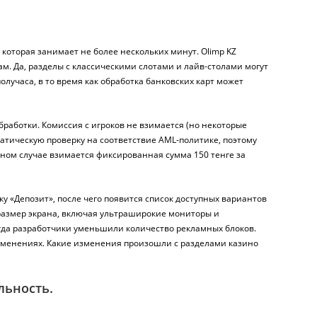
которая занимает не более нескольких минут. Olimp KZ
м. Да, разделы с классическими слотами и лайв-столами могут
лучаса, в то время как обработка банковских карт может
работки. Комиссия с игроков не взимается (но некоторые
матическую проверку на соответствие AML-политике, поэтому
вном случае взимается фиксированная сумма 150 тенге за
у «Депозит», после чего появится список доступных вариантов
размер экрана, включая ультраширокие мониторы и
огда разработчики уменьшили количество рекламных блоков.
изменениях. Какие изменения произошли с разделами казино
льность.