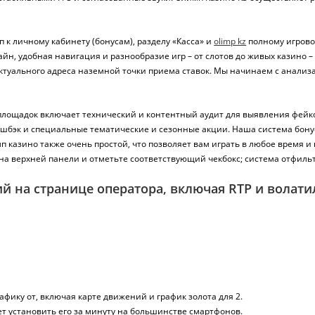
 к личному кабинету (бонусам), разделу «Касса» и
olimp kz
полному игрово
н, удобная навигация и разнообразие игр – от слотов до живых казино –
ктуального адреса наземной точки приема ставок. Мы начинаем с анализа 
 площадок включает технический и контентный аудит для выявления фейк
эшбэк и специальные тематические и сезонные акции. Наша система бон
казино также очень простой, что позволяет вам играть в любое время и
на верхней панели и отметьте соответствующий чекбокс; система отфильт
ий на странице оператора, включая RTP и волати
фику от, включая карте движений и график золота для 2.
т установить его за минуту на большинстве смартфонов.