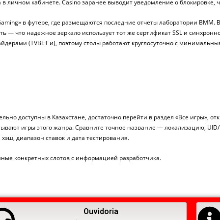
 в личном кабинете. Casino заранее выводит уведомление о блокировке, 
Gaming» в футере, где размещаются последние отчеты лаборатории BMM.
ть — что надежное зеркало использует тот же сертификат SSL и синхронн
айдерами (TVBET и), поэтому столы работают круглосуточно с минимальным
тельно доступны в Казахстане, достаточно перейти в раздел «Все игры», 
атывают игры этого жанра. Сравните точное название — локализацию, UID/
 хэш, диапазон ставок и дата тестирования.
нные конкретных слотов с информацией разработчика.
Ouvidoria