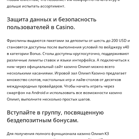
дольше испытать ассортимент.
Защита данных и безопасность
пользователей в Casino.
Фриспины выдаются пакетами за депозиты от шесть до 200 USD и
становятся доступны после выполнения условий по вейджеру x40
в категории Bonus. Столы доступны круглосуточно, поддерживают
различные лимиты ставок и языки интерфейса. А подключиться к
ним через официальный сайт казино Олимп можно всего
несколькими касаниями. Игровой зал Олимп Казино предлагает
множество слотов, настольных игр и лайв-столов от десятков
международных провайдеров. Чтобы начать играть через
смартфон на Android и использовать все возможности казино
Олимп, выполните несколько простых шагов.
Вступайте в группу, посвященную
бездепозитным бонусам.
Для получения полного функционала казино Олимп КЗ