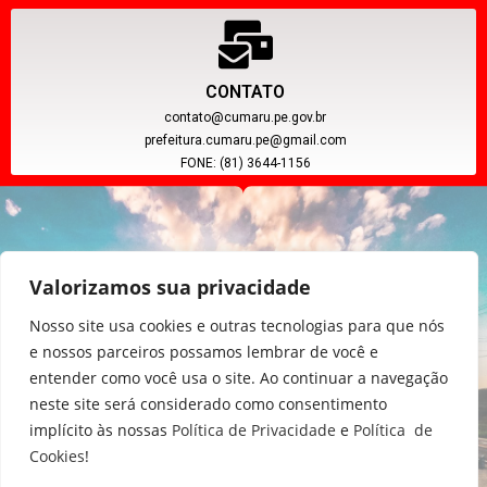
CONTATO
contato@cumaru.pe.gov.br
prefeitura.cumaru.pe@gmail.com
FONE: (81) 3644-1156
Valorizamos sua privacidade
Nosso site usa cookies e outras tecnologias para que nós
e nossos parceiros possamos lembrar de você e
entender como você usa o site. Ao continuar a navegação
CNPJ: 11.097.391/0001-20
neste site será considerado como consentimento
implícito às nossas
Política de Privacidade
e
Política de
Cookies
!