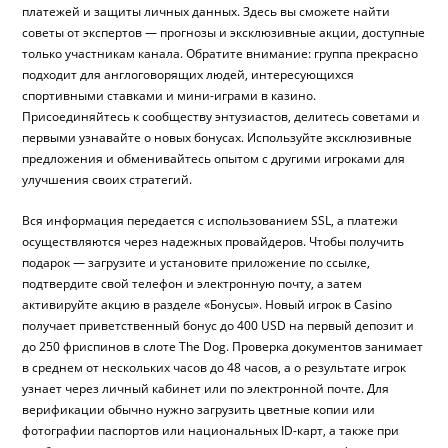
платежей и защиты личных данных. Здесь вы сможете найти
советы от экспертов — прогнозы и эксклюзивные акции, доступные
только участникам канала. Обратите внимание: группа прекрасно
подходит для англоговорящих людей, интересующихся
спортивными ставками и мини-играми в казино.
Присоединяйтесь к сообществу энтузиастов, делитесь советами и
первыми узнавайте о новых бонусах. Используйте эксклюзивные
предложения и обменивайтесь опытом с другими игроками для
улучшения своих стратегий.
Вся информация передается с использованием SSL, а платежи
осуществляются через надежных провайдеров. Чтобы получить
подарок — загрузите и установите приложение по ссылке,
подтвердите свой телефон и электронную почту, а затем
активируйте акцию в разделе «Бонусы». Новый игрок в Casino
получает приветственный бонус до 400 USD на первый депозит и
до 250 фриспинов в слоте The Dog. Проверка документов занимает
в среднем от нескольких часов до 48 часов, а о результате игрок
узнает через личный кабинет или по электронной почте. Для
верификации обычно нужно загрузить цветные копии или
фотографии паспортов или национальных ID-карт, а также при