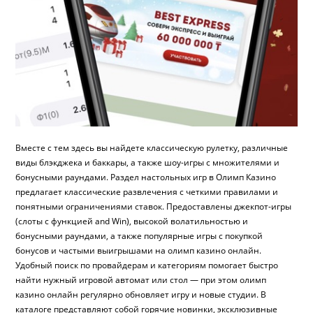
Вместе с тем здесь вы найдете классическую рулетку, различные
виды блэкджека и баккары, а также шоу-игры с множителями и
бонусными раундами. Раздел настольных игр в Олимп Казино
предлагает классические развлечения с четкими правилами и
понятными ограничениями ставок. Предоставлены джекпот-игры
(слоты с функцией and Win), высокой волатильностью и
бонусными раундами, а также популярные игры с покупкой
бонусов и частыми выигрышами на олимп казино онлайн.
Удобный поиск по провайдерам и категориям помогает быстро
найти нужный игровой автомат или стол — при этом олимп
казино онлайн регулярно обновляет игру и новые студии. В
каталоге представляют собой горячие новинки, эксклюзивные