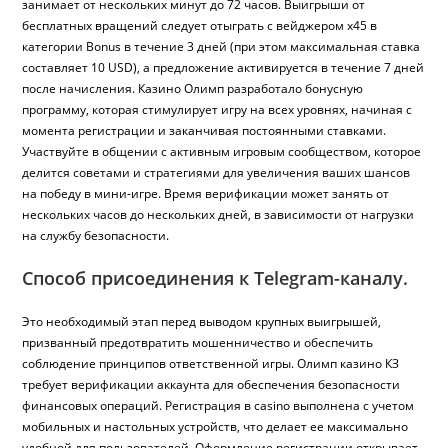
занимает от нескольких минут до 72 часов. Выигрыши от
бесплатных вращений следует отыграть с вейджером x45 в
категории Bonus в течение 3 дней (при этом максимальная ставка
составляет 10 USD), а предложение активируется в течение 7 дней
после начисления.
Казино Олимп разработало бонусную
программу, которая стимулирует игру на всех уровнях, начиная с
момента регистрации и заканчивая постоянными ставками.
Участвуйте в общении с активным игровым сообществом, которое
делится советами и стратегиями для увеличения ваших шансов
на победу в мини-игре. Время верификации может занять от
нескольких часов до нескольких дней, в зависимости от нагрузки
на службу безопасности.
Способ присоединения к Telegram-каналу.
Это необходимый этап перед выводом крупных выигрышей,
призванный предотвратить мошенничество и обеспечить
соблюдение принципов ответственной игры. Олимп казино КЗ
требует верификации аккаунта для обеспечения безопасности
финансовых операций. Регистрация в casino выполнена с учетом
мобильных и настольных устройств, что делает ее максимально
удобной для пользователей. Оформление регистрации открывает