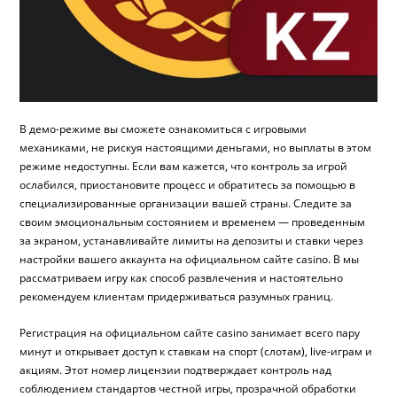
В демо-режиме вы сможете ознакомиться с игровыми
механиками, не рискуя настоящими деньгами, но выплаты в этом
режиме недоступны. Если вам кажется, что контроль за игрой
ослабился, приостановите процесс и обратитесь за помощью в
специализированные организации вашей страны. Следите за
своим эмоциональным состоянием и временем — проведенным
за экраном, устанавливайте лимиты на депозиты и ставки через
настройки вашего аккаунта на официальном сайте casino. В мы
рассматриваем игру как способ развлечения и настоятельно
рекомендуем клиентам придерживаться разумных границ.
Регистрация на официальном сайте casino занимает всего пару
минут и открывает доступ к ставкам на спорт (слотам), live-играм и
акциям. Этот номер лицензии подтверждает контроль над
соблюдением стандартов честной игры, прозрачной обработки