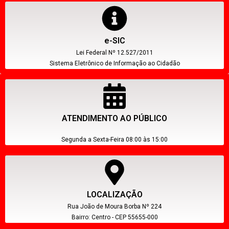
e-SIC
Lei Federal Nº 12.527/2011
Sistema Eletrônico de Informação ao Cidadão
ATENDIMENTO AO PÚBLICO
Segunda a Sexta-Feira 08:00 às 15:00
LOCALIZAÇÃO
Rua João de Moura Borba Nº 224
Bairro: Centro - CEP 55655-000