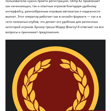
пользователю нужно пройти регистрацию. Olimp KZ привлекает
как начинающих, так и опытных игроков благодаря удобному
интерфейсу, разнообразным игровым автоматам и надежности
выплат. Этот оператор работает как в онлайн-формате — так и в
сети наземных клубов, что делает его удобным для различных
категорий игроков. Бункер треша Модер @xarvy14 отвечает на все
вопросы и принимает предложения.