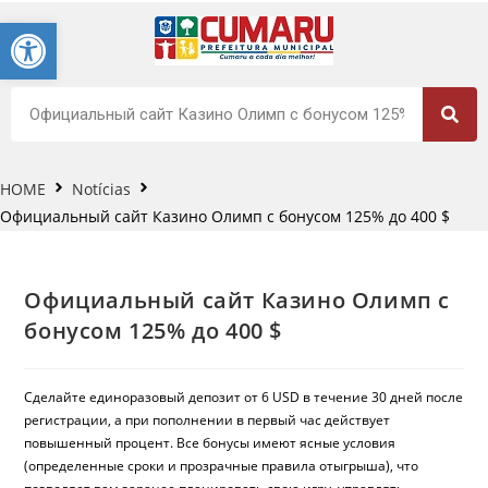
Barra de Ferramentas Aberta
HOME
Notícias
Официальный сайт Казино Олимп с бонусом 125% до 400 $
Официальный сайт Казино Олимп с
бонусом 125% до 400 $
Сделайте единоразовый депозит от 6 USD в течение 30 дней после
регистрации, а при пополнении в первый час действует
повышенный процент. Все бонусы имеют ясные условия
(определенные сроки и прозрачные правила отыгрыша), что