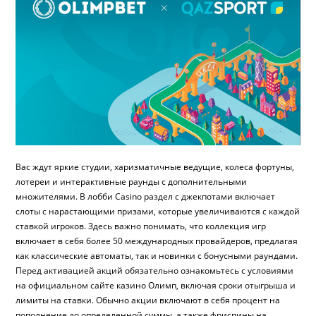
Вас ждут яркие студии, харизматичные ведущие, колеса фортуны,
лотереи и интерактивные раунды с дополнительными
множителями. В лобби Casino раздел с джекпотами включает
слоты с нарастающими призами, которые увеличиваются с каждой
ставкой игроков. Здесь важно понимать, что коллекция игр
включает в себя более 50 международных провайдеров, предлагая
как классические автоматы, так и новинки с бонусными раундами.
Перед активацией акций обязательно ознакомьтесь с условиями
на официальном сайте казино Олимп, включая сроки отыгрыша и
лимиты на ставки. Обычно акции включают в себя процент на
пополнение до определенной суммы, а также фриспины на