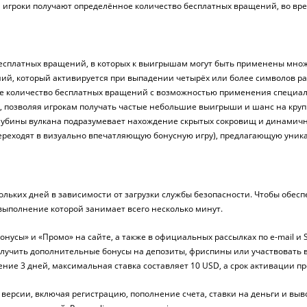
гроки получают определённое количество бесплатных вращений, во врем
бесплатных вращений, в которых к выигрышам могут быть применены множ
й, который активируется при выпадении четырёх или более символов раз
ое количество бесплатных вращений с возможностью применения специал
 позволяя игрокам получать частые небольшие выигрыши и шанс на круп
лубины вулкана подразумевает нахождение скрытых сокровищ и динамичн
переходят в визуально впечатляющую бонусную игру), предлагающую уник
ольких дней в зависимости от загрузки службы безопасности. Чтобы обес
 выполнение которой занимает всего несколько минут.
нусы» и «Промо» на сайте, а также в официальных рассылках по e-mail и
олучить дополнительные бонусы на депозиты, фриспины или участвовать
ение 3 дней, максимальная ставка составляет 10 USD, а срок активации п
версии, включая регистрацию, пополнение счета, ставки на деньги и выв