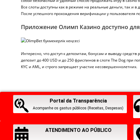
собой безопасный и удобный способ продолжать игру в casino 
Все слоты доступны как в режиме на реальные деньги, так и в
После успешного прохождения верификации у пользователя по
Приложение Олимп Казино доступно для i
Интересно, что доступ к депозитам, бонусам и выводу средств
депозит до 400 USD и до 250 фриспинов в слоте The Dog при п
KYC и AML, и строго запрещает участие несовершеннолетних.
Portal da Transparência
Acompanhe os gastus públicos (Receitas, Despesas)
ATENDIMENTO AO PÚBLICO