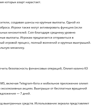
я которых азарт нарастает.
ители, создавая шансы на крупные выплаты. Одной из
броса. Игроки также могут активировать функцию (если
ьных множителей. Coin благодаря среднему уровню
ные выплаты. Игрокам предлагается отправиться в
ый игровой процесс, полный волнений и крупных выигрышей.
альную механику.
печить безопасность финансовых операций, Олимп казино КЗ
 SMS, включая Telegram-бота и мобильное приложение олимп
 в эксклюзивных акциях. Выигрыши от бесплатных вращений
редложения — 7 дней.
од выигранных средств. Использование зеркала представляет