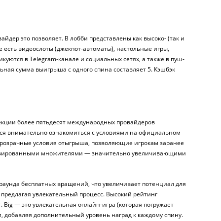
йдер это позволяет. В лобби представлены как высоко- (так и
е есть видеослоты (джекпот-автоматы), настольные игры,
икуются в Telegram-канале и социальных сетях, а также в пуш-
ьная сумма выигрыша с одного спина составляет 5. Кэшбэк
ллекции более пятьдесят международных провайдеров
тся внимательно ознакомиться с условиями на официальном
и прозрачные условия отыгрыша, позволяющие игрокам заранее
тивизированными множителями — значительно увеличивающими
раунда бесплатных вращений, что увеличивает потенциал для
 предлагая увлекательный процесс. Высокий рейтинг
Big — это увлекательная онлайн-игра (которая погружает
 добавляя дополнительный уровень наград к каждому спину.