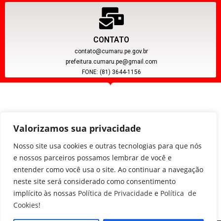
CONTATO
contato@cumaru.pe.gov.br
prefeitura.cumaru.pe@gmail.com
FONE: (81) 3644-1156
Valorizamos sua privacidade
Nosso site usa cookies e outras tecnologias para que nós
e nossos parceiros possamos lembrar de você e
entender como você usa o site. Ao continuar a navegação
CNPJ: 11.097.391/0001-20
neste site será considerado como consentimento
implícito às nossas
Política de Privacidade
e
Política de
Cookies
!