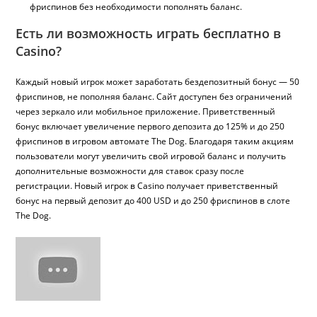
фриспинов без необходимости пополнять баланс.
Есть ли возможность играть бесплатно в
Casino?
Каждый новый игрок может заработать бездепозитный бонус — 50
фриспинов, не пополняя баланс. Сайт доступен без ограничений
через зеркало или мобильное приложение. Приветственный
бонус включает увеличение первого депозита до 125% и до 250
фриспинов в игровом автомате The Dog. Благодаря таким акциям
пользователи могут увеличить свой игровой баланс и получить
дополнительные возможности для ставок сразу после
регистрации. Новый игрок в Casino получает приветственный
бонус на первый депозит до 400 USD и до 250 фриспинов в слоте
The Dog.