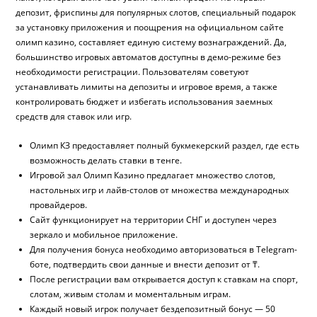
депозит, фриспины для популярных слотов, специальный подарок
за установку приложения и поощрения на официальном сайте
олимп казино, составляет единую систему вознаграждений. Да,
большинство игровых автоматов доступны в демо-режиме без
необходимости регистрации. Пользователям советуют
устанавливать лимиты на депозиты и игровое время, а также
контролировать бюджет и избегать использования заемных
средств для ставок или игр.
Олимп КЗ предоставляет полный букмекерский раздел, где есть
возможность делать ставки в тенге.
Игровой зал Олимп Казино предлагает множество слотов,
настольных игр и лайв-столов от множества международных
провайдеров.
Сайт функционирует на территории СНГ и доступен через
зеркало и мобильное приложение.
Для получения бонуса необходимо авторизоваться в Telegram-
боте, подтвердить свои данные и внести депозит от ₸.
После регистрации вам открывается доступ к ставкам на спорт,
слотам, живым столам и моментальным играм.
Каждый новый игрок получает бездепозитный бонус — 50