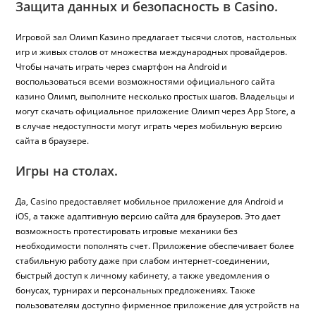
Защита данных и безопасность в Casino.
Игровой зал Олимп Казино предлагает тысячи слотов, настольных
игр и живых столов от множества международных провайдеров.
Чтобы начать играть через смартфон на Android и
воспользоваться всеми возможностями официального сайта
казино Олимп, выполните несколько простых шагов. Владельцы и
могут скачать официальное приложение Олимп через App Store, а
в случае недоступности могут играть через мобильную версию
сайта в браузере.
Игры на столах.
Да, Casino предоставляет мобильное приложение для Android и
iOS, а также адаптивную версию сайта для браузеров. Это дает
возможность протестировать игровые механики без
необходимости пополнять счет. Приложение обеспечивает более
стабильную работу даже при слабом интернет-соединении,
быстрый доступ к личному кабинету, а также уведомления о
бонусах, турнирах и персональных предложениях. Также
пользователям доступно фирменное приложение для устройств на