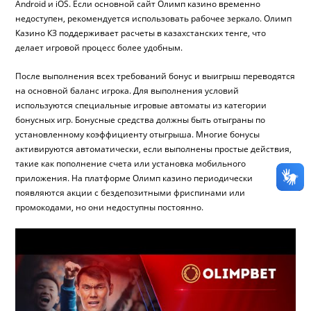
Android и iOS. Если основной сайт Олимп казино временно
недоступен, рекомендуется использовать рабочее зеркало. Олимп
Казино КЗ поддерживает расчеты в казахстанских тенге, что
делает игровой процесс более удобным.
После выполнения всех требований бонус и выигрыш переводятся
на основной баланс игрока. Для выполнения условий
используются специальные игровые автоматы из категории
бонусных игр. Бонусные средства должны быть отыграны по
установленному коэффициенту отыгрыша. Многие бонусы
активируются автоматически, если выполнены простые действия,
такие как пополнение счета или установка мобильного
приложения. На платформе Олимп казино периодически
появляются акции с бездепозитными фриспинами или
промокодами, но они недоступны постоянно.