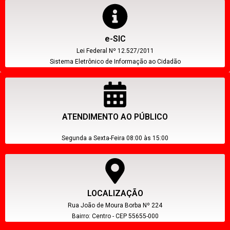
e-SIC
Lei Federal Nº 12.527/2011
Sistema Eletrônico de Informação ao Cidadão
ATENDIMENTO AO PÚBLICO
Segunda a Sexta-Feira 08:00 às 15:00
LOCALIZAÇÃO
Rua João de Moura Borba Nº 224
Bairro: Centro - CEP 55655-000