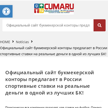
Barra de Ferramentas Aberta
HOME
Notícias
Официальный сайт букмекерской конторы предлагает в России
спортивные ставки на реальные деньги в одной из лучших БК!
Официальный сайт букмекерской
конторы предлагает в России
спортивные ставки на реальные
деньги в одной из лучших БК!
Практически все компании подходят для ставок на футбол. Однако