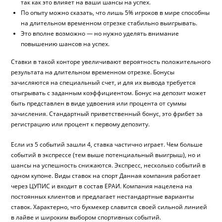
так как это влияет на ваши шансы на успех.
По опыту можно сказать, что лишь 5% игроков в мире способны
на длительном временном отрезке стабильно выигрывать.
Это вполне возможно — но нужно уделять внимание
повышению шансов на успех.
Ставки в такой конторе увеличивают вероятность положительного
результата на длительном временном отрезке. Бонусы
зачисляются на специальный счет, и для их вывода требуется
отыгрывать с заданным коэффициентом. Бонус на депозит может
быть представлен в виде удвоения или процента от суммы
зачисления. Стандартный приветственный бонус, это фрибет за
регистрацию или процент к первому депозиту.
Если из 5 событий зашли 4, ставка частично играет. Чем больше
событий в экспрессе (тем выше потенциальный выигрыш), но и
шансы на успешность снижаются. Экспресс, несколько событий в
одном купоне. Виды ставок на спорт Данная компания работает
через ЦУПИС и входит в состав ЕРАИ. Компания нацелена на
постоянных клиентов и предлагает нестандартные варианты
ставок. Характерно, что букмекер славится своей сильной линией
в лайве и широким выбором спортивных событий.