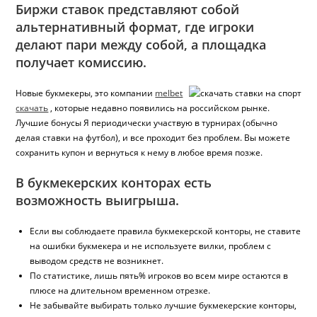
Биржи ставок представляют собой
альтернативный формат, где игроки
делают пари между собой, а площадка
получает комиссию.
Новые букмекеры, это компании
melbet
скачать
, которые недавно появились на российском рынке.
Лучшие бонусы Я периодически участвую в турнирах (обычно
делая ставки на футбол), и все проходит без проблем. Вы можете
сохранить купон и вернуться к нему в любое время позже.
В букмекерских конторах есть
возможность выигрыша.
Если вы соблюдаете правила букмекерской конторы, не ставите
на ошибки букмекера и не используете вилки, проблем с
выводом средств не возникнет.
По статистике, лишь пять% игроков во всем мире остаются в
плюсе на длительном временном отрезке.
Не забывайте выбирать только лучшие букмекерские конторы,