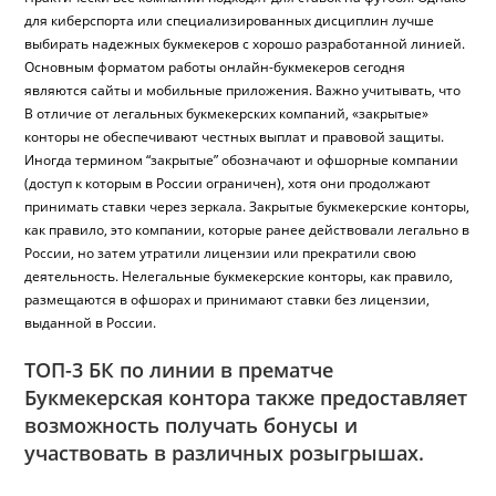
для киберспорта или специализированных дисциплин лучше
выбирать надежных букмекеров с хорошо разработанной линией.
Основным форматом работы онлайн-букмекеров сегодня
являются сайты и мобильные приложения. Важно учитывать, что
В отличие от легальных букмекерских компаний, «закрытые»
конторы не обеспечивают честных выплат и правовой защиты.
Иногда термином “закрытые” обозначают и офшорные компании
(доступ к которым в России ограничен), хотя они продолжают
принимать ставки через зеркала. Закрытые букмекерские конторы,
как правило, это компании, которые ранее действовали легально в
России, но затем утратили лицензии или прекратили свою
деятельность. Нелегальные букмекерские конторы, как правило,
размещаются в офшорах и принимают ставки без лицензии,
выданной в России.
ТОП-3 БК по линии в прематче
Букмекерская контора также предоставляет
возможность получать бонусы и
участвовать в различных розыгрышах.