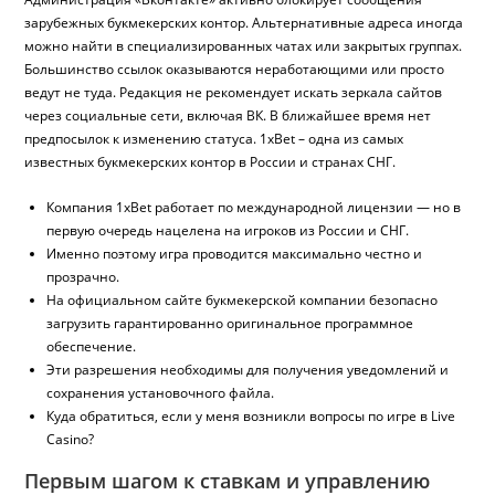
зарубежных букмекерских контор. Альтернативные адреса иногда
можно найти в специализированных чатах или закрытых группах.
Большинство ссылок оказываются неработающими или просто
ведут не туда. Редакция не рекомендует искать зеркала сайтов
через социальные сети, включая ВК. В ближайшее время нет
предпосылок к изменению статуса. 1xBet – одна из самых
известных букмекерских контор в России и странах СНГ.
Компания 1xBet работает по международной лицензии — но в
первую очередь нацелена на игроков из России и СНГ.
Именно поэтому игра проводится максимально честно и
прозрачно.
На официальном сайте букмекерской компании безопасно
загрузить гарантированно оригинальное программное
обеспечение.
Эти разрешения необходимы для получения уведомлений и
сохранения установочного файла.
Куда обратиться, если у меня возникли вопросы по игре в Live
Casino?
Первым шагом к ставкам и управлению