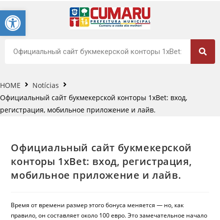
Barra de Ferramentas Aberta
HOME
Notícias
Официальный сайт букмекерской конторы 1xBet: вход,
регистрация, мобильное приложение и лайв.
Официальный сайт букмекерской
конторы 1xBet: вход, регистрация,
мобильное приложение и лайв.
Время от времени размер этого бонуса меняется — но, как
правило, он составляет около 100 евро. Это замечательное начало