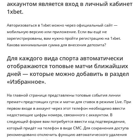
аккаунтом является вход в личный кабинет
1xbet.
Авторизоваться в 1xbet можно через официальный сайт —
мобильную версию или приложение. Если вы ещё не
зарегистрированы, вам нужно пройти регистрацию на 1xbet.
Какова минимальная сумма для внесения депозита?
Для каждого вида спорта автоматически
отображаются топовые матчи ближайших
дней — которые можно добавить в раздел
«Избранное».
На главной странице представлены топовые события линии
прематч предстоящих суток и матчи для ставок в режиме Live. При
первом входе в аккаунт через этот телефон необходимо ввести
недостающие цифры номера, связанного с аккаунтом. В
следующей форме вам потребуется ввести код подтверждения,
который придёт на телефон в виде СМС. Для сохранения доступа
рекомендовано отключить функцию автоматического удаления