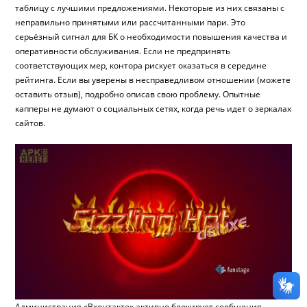
таблицу с лучшими предложениями. Некоторые из них связаны с
неправильно принятыми или рассчитанными пари. Это
серьёзный сигнал для БК о необходимости повышения качества и
оперативности обслуживания. Если не предпринять
соответствующих мер, контора рискует оказаться в середине
рейтинга. Если вы уверены в несправедливом отношении (можете
оставить отзыв), подробно описав свою проблему. Опытные
капперы не думают о социальных сетях, когда речь идет о зеркалах
сайтов.
Администрация «Вконтакте» активно блокирует сообщения