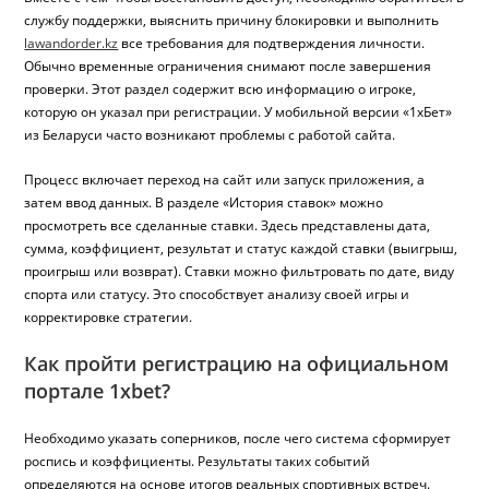
службу поддержки, выяснить причину блокировки и выполнить
lawandorder.kz
все требования для подтверждения личности.
Обычно временные ограничения снимают после завершения
проверки. Этот раздел содержит всю информацию о игроке,
которую он указал при регистрации.
У мобильной версии «1хБет»
из Беларуси часто возникают проблемы с работой сайта.
Процесс включает переход на сайт или запуск приложения, а
затем ввод данных. В разделе «История ставок» можно
просмотреть все сделанные ставки. Здесь представлены дата,
сумма, коэффициент, результат и статус каждой ставки (выигрыш,
проигрыш или возврат). Ставки можно фильтровать по дате, виду
спорта или статусу. Это способствует анализу своей игры и
корректировке стратегии.
Как пройти регистрацию на официальном
портале 1xbet?
Необходимо указать соперников, после чего система сформирует
роспись и коэффициенты. Результаты таких событий
определяются на основе итогов реальных спортивных встреч.