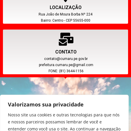
LOCALIZAÇÃO
Rua João de Moura Borba Nº 224
Bairro: Centro - CEP 55655-000
CONTATO
contato@cumaru.pe.gov.br
prefeitura.cumaru.pe@gmail.com
FONE: (81) 3644-1156
Valorizamos sua privacidade
Nosso site usa cookies e outras tecnologias para que nós
e nossos parceiros possamos lembrar de você e
entender como você usa o site. Ao continuar a navegação
CNPJ: 11.097.391/0001-20