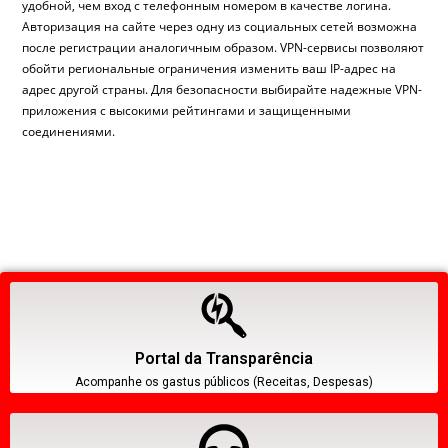
удобной, чем вход с телефонным номером в качестве логина.
Авторизация на сайте через одну из социальных сетей возможна
после регистрации аналогичным образом. VPN-сервисы позволяют
обойти региональные ограничения изменить ваш IP-адрес на
адрес другой страны. Для безопасности выбирайте надежные VPN-
приложения с высокими рейтингами и защищенными
соединениями.
Portal da Transparência
Acompanhe os gastus públicos (Receitas, Despesas)