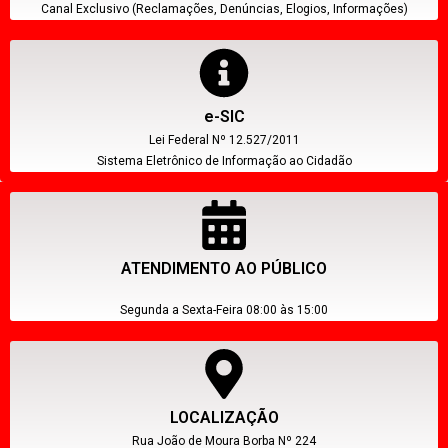
Canal Exclusivo (Reclamações, Denúncias, Elogios, Informações)
e-SIC
Lei Federal Nº 12.527/2011
Sistema Eletrônico de Informação ao Cidadão
ATENDIMENTO AO PÚBLICO
Segunda a Sexta-Feira 08:00 às 15:00
LOCALIZAÇÃO
Rua João de Moura Borba Nº 224