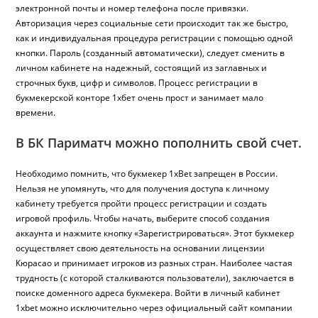
электронной почты и номер телефона после привязки.
Авторизация через социальные сети происходит так же быстро,
как и индивидуальная процедура регистрации с помощью одной
кнопки. Пароль (созданный автоматически), следует сменить в
личном кабинете на надежный, состоящий из заглавных и
строчных букв, цифр и символов.
Процесс регистрации в
букмекерской конторе 1хбет очень прост и занимает мало
времени.
В БК Париматч можно пополнить свой счет.
Необходимо помнить, что букмекер 1хBet запрещен в России.
Нельзя не упомянуть, что для получения доступа к личному
кабинету требуется пройти процесс регистрации и создать
игровой профиль. Чтобы начать, выберите способ создания
аккаунта и нажмите кнопку «Зарегистрироваться». Этот букмекер
осуществляет свою деятельность на основании лицензии
Кюрасао и принимает игроков из разных стран. Наиболее частая
трудность (с которой сталкиваются пользователи), заключается в
поиске доменного адреса букмекера. Войти в личный кабинет
1xbet можно исключительно через официальный сайт компании