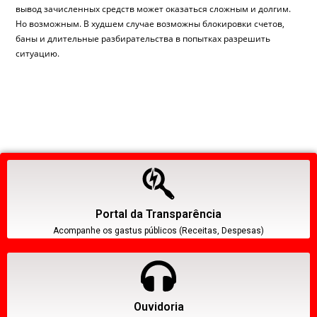
вывод зачисленных средств может оказаться сложным и долгим.
Но возможным. В худшем случае возможны блокировки счетов,
баны и длительные разбирательства в попытках разрешить
ситуацию.
Portal da Transparência
Acompanhe os gastus públicos (Receitas, Despesas)
Ouvidoria