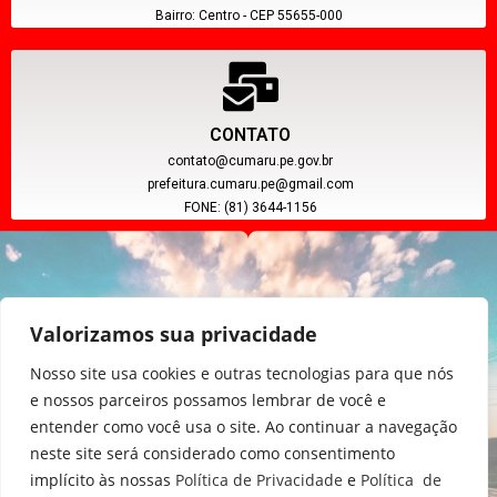
Bairro: Centro - CEP 55655-000
CONTATO
contato@cumaru.pe.gov.br
prefeitura.cumaru.pe@gmail.com
FONE: (81) 3644-1156
Valorizamos sua privacidade
Nosso site usa cookies e outras tecnologias para que nós
e nossos parceiros possamos lembrar de você e
entender como você usa o site. Ao continuar a navegação
CNPJ: 11.097.391/0001-20
neste site será considerado como consentimento
implícito às nossas
Política de Privacidade
e
Política de