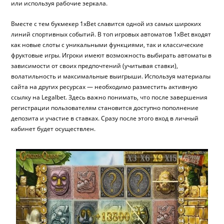
или используя рабочие зеркала.
Вместе с тем букмекер 1xBet славится одной из самых широких
линий спортивных событий. В топ игровых автоматов 1xBet входят
как новые слоты с уникальными функциями, так и классические
фруктовые игры. Игроки имеют возможность выбирать автоматы в
зависимости от своих предпочтений (учитывая ставки),
волатильность и максимальные выигрыши. Используя материалы
сайта на других ресурсах — необходимо разместить активную
ссылку на Legalbet. Здесь важно понимать, что после завершения
регистрации пользователям становится доступно пополнение
депозита и участие в ставках. Сразу после этого вход в личный
кабинет будет осуществлен.