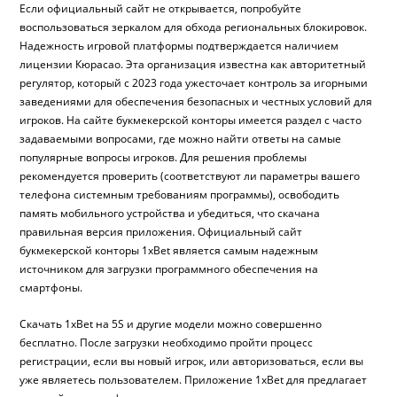
Если официальный сайт не открывается, попробуйте
воспользоваться зеркалом для обхода региональных блокировок.
Надежность игровой платформы подтверждается наличием
лицензии Кюрасао. Эта организация известна как авторитетный
регулятор, который с 2023 года ужесточает контроль за игорными
заведениями для обеспечения безопасных и честных условий для
игроков. На сайте букмекерской конторы имеется раздел с часто
задаваемыми вопросами, где можно найти ответы на самые
популярные вопросы игроков. Для решения проблемы
рекомендуется проверить (соответствуют ли параметры вашего
телефона системным требованиям программы), освободить
память мобильного устройства и убедиться, что скачана
правильная версия приложения. Официальный сайт
букмекерской конторы 1xBet является самым надежным
источником для загрузки программного обеспечения на
смартфоны.
Скачать 1xBet на 5S и другие модели можно совершенно
бесплатно. После загрузки необходимо пройти процесс
регистрации, если вы новый игрок, или авторизоваться, если вы
уже являетесь пользователем. Приложение 1xBet для предлагает