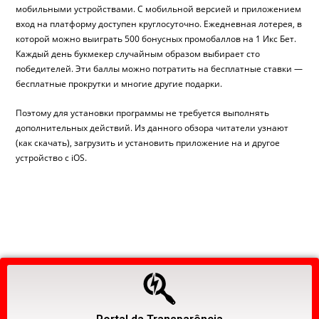
мобильными устройствами. С мобильной версией и приложением
вход на платформу доступен круглосуточно. Ежедневная лотерея, в
которой можно выиграть 500 бонусных промобаллов на 1 Икс Бет.
Каждый день букмекер случайным образом выбирает сто
победителей. Эти баллы можно потратить на бесплатные ставки —
бесплатные прокрутки и многие другие подарки.
Поэтому для установки программы не требуется выполнять
дополнительных действий. Из данного обзора читатели узнают
(как скачать), загрузить и установить приложение на и другое
устройство с iOS.