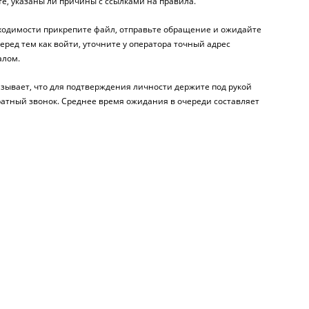
те, указаны ли причины с ссылками на правила.
бходимости прикрепите файл, отправьте обращение и ожидайте
ред тем как войти, уточните у оператора точный адрес
алом.
зывает, что для подтверждения личности держите под рукой
атный звонок. Среднее время ожидания в очереди составляет