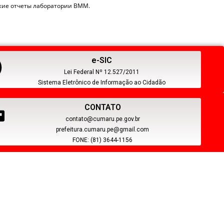
ежие отчеты лаборатории BMM.
e-SIC
Lei Federal Nº 12.527/2011
Sistema Eletrônico de Informação ao Cidadão
CONTATO
contato@cumaru.pe.gov.br
prefeitura.cumaru.pe@gmail.com
FONE: (81) 3644-1156