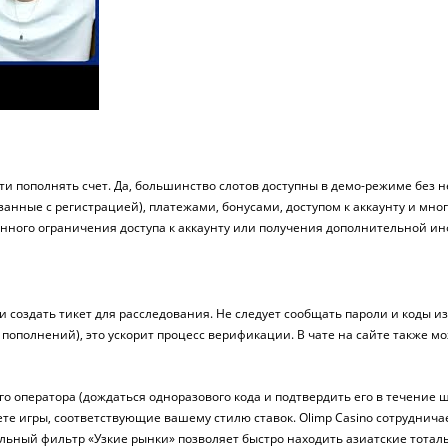
ти пополнять счет. Да, большинство слотов доступны в демо-режиме без
занные с регистрацией), платежами, бонусами, доступом к аккаунту и мно
енного ограничения доступа к аккаунту или получения дополнительной и
 создать тикет для расследования. Не следует сообщать пароли и коды из
 пополнений), это ускорит процесс верификации. В чате на сайте также 
 оператора (дождаться одноразового кода и подтвердить его в течение ше
е игры, соответствующие вашему стилю ставок. Olimp Casino сотрудничае
альный фильтр «Узкие рынки» позволяет быстро находить азиатские тот