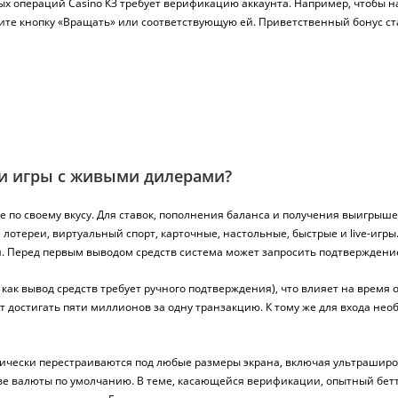
 операций Casino КЗ требует верификацию аккаунта. Например, чтобы нач
жмите кнопку «Вращать» или соответствующую ей. Приветственный бонус с
ы и игры с живыми дилерами?
 по своему вкусу. Для ставок, пополнения баланса и получения выигры
 лотереи, виртуальный спорт, карточные, настольные, быстрые и live-игр
ки. Перед первым выводом средств система может запросить подтвержден
ак вывод средств требует ручного подтверждения), что влияет на время
 достигать пяти миллионов за одну транзакцию. К тому же для входа необ
мически перестраиваются под любые размеры экрана, включая ультрашир
тве валюты по умолчанию. В теме, касающейся верификации, опытный бетт