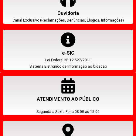
Ouvidoria
Canal Exclusivo (Reclamações, Denúncias, Elogios, Informações)
e-SIC
Lei Federal Nº 12.527/2011
Sistema Eletrônico de Informação ao Cidadão
ATENDIMENTO AO PÚBLICO
Segunda a Sexta-Feira 08:00 às 15:00