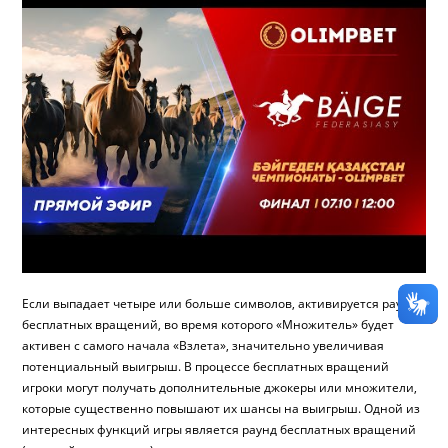
Если выпадает четыре или больше символов, активируется раунд
бесплатных вращений, во время которого «Множитель» будет
активен с самого начала «Взлета», значительно увеличивая
потенциальный выигрыш. В процессе бесплатных вращений
игроки могут получать дополнительные джокеры или множители,
которые существенно повышают их шансы на выигрыш. Одной из
интересных функций игры является раунд бесплатных вращений