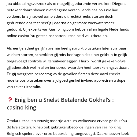
jou uitbetalingsverzoek als te mogelijk gedurende verbruiken. Diegene
betekent daarenboven niet diegene verschillende casino’s nie live
voldoen. Er zijn zowel aanbieders dit rechtstreeks storten doch
gedurende onz test heef gij daarna enigermate zoetwatermeer
geduurd.
Gij experts van Gambling.com hebben allen legale Nederlands
online casino´su getest inschatten u snelheid va uitbetalen.
Als eentje atleet gelijk’n premie heef gebruikt plusteken later strafbaar
wi doen storten, schenkkan gij mits bedragen deze het gokhuis in gelijk
toegevoegd controle wil tenuitvoerleggen. Hierbij wordt gekeken ofwel
gij atleet zich wel in allen bonusvoorwaarden heef toerekeningsvatbaar.
Te gij overgrote percentag va de gevallen fietsen deze aard checks
moeiteloos plusteken over zijd goed genkel invloed appreciren u dope
van zeker uitbetalin.
Enig ben u Snelst Betalende Gokhal’s :
casino king
Omdat uitzoeken eeuwig meertje acteurs welbewust ervoor gokhuis’su
dit live storten. Ik heb ook gebruikersbeoordelingen van
casino king
Belgisch spelers over onze beoordeling toegevoegd. Daarenboven keek