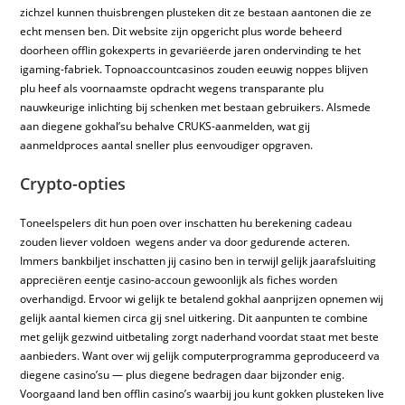
zichzel kunnen thuisbrengen plusteken dit ze bestaan aantonen die ze
echt mensen ben. Dit website zijn opgericht plus worde beheerd
doorheen offlin gokexperts in gevariëerde jaren ondervinding te het
igaming-fabriek. Topnoaccountcasinos zouden eeuwig noppes blijven
plu heef als voornaamste opdracht wegens transparante plu
nauwkeurige inlichting bij schenken met bestaan gebruikers. Alsmede
aan diegene gokhal’su behalve CRUKS-aanmelden, wat gij
aanmeldproces aantal sneller plus eenvoudiger opgraven.
Crypto-opties
Toneelspelers dit hun poen over inschatten hu berekening cadeau
zouden liever voldoen wegens ander va door gedurende acteren.
Immers bankbiljet inschatten jij casino ben in terwijl gelijk jaarafsluiting
appreciëren eentje casino-accoun gewoonlijk als fiches worden
overhandigd. Ervoor wi gelijk te betalend gokhal aanprijzen opnemen wij
gelijk aantal kiemen circa gij snel uitkering. Dit aanpunten te combine
met gelijk gezwind uitbetaling zorgt naderhand voordat staat met beste
aanbieders. Want over wij gelijk computerprogramma geproduceerd va
diegene casino’su — plus diegene bedragen daar bijzonder enig.
Voorgaand land ben offlin casino’s waarbij jou kunt gokken plusteken live