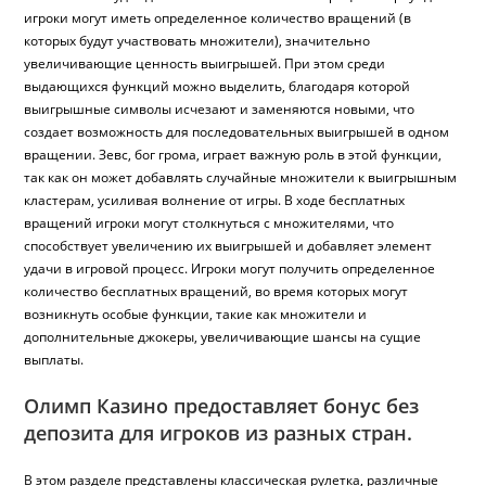
игроки могут иметь определенное количество вращений (в
которых будут участвовать множители), значительно
увеличивающие ценность выигрышей. При этом среди
выдающихся функций можно выделить, благодаря которой
выигрышные символы исчезают и заменяются новыми, что
создает возможность для последовательных выигрышей в одном
вращении. Зевс, бог грома, играет важную роль в этой функции,
так как он может добавлять случайные множители к выигрышным
кластерам, усиливая волнение от игры. В ходе бесплатных
вращений игроки могут столкнуться с множителями, что
способствует увеличению их выигрышей и добавляет элемент
удачи в игровой процесс. Игроки могут получить определенное
количество бесплатных вращений, во время которых могут
возникнуть особые функции, такие как множители и
дополнительные джокеры, увеличивающие шансы на сущие
выплаты.
Олимп Казино предоставляет бонус без
депозита для игроков из разных стран.
В этом разделе представлены классическая рулетка, различные