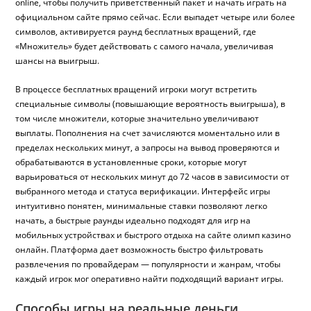
online, чтобы получить приветственный пакет и начать играть на
официальном сайте прямо сейчас. Если выпадет четыре или более
символов, активируется раунд бесплатных вращений, где
«Множитель» будет действовать с самого начала, увеличивая
шансы на выигрыш.
В процессе бесплатных вращений игроки могут встретить
специальные символы (повышающие вероятность выигрыша), в
том числе множители, которые значительно увеличивают
выплаты. Пополнения на счет зачисляются моментально или в
пределах нескольких минут, а запросы на вывод проверяются и
обрабатываются в установленные сроки, которые могут
варьироваться от нескольких минут до 72 часов в зависимости от
выбранного метода и статуса верификации. Интерфейс игры
интуитивно понятен, минимальные ставки позволяют легко
начать, а быстрые раунды идеально подходят для игр на
мобильных устройствах и быстрого отдыха на сайте олимп казино
онлайн. Платформа дает возможность быстро фильтровать
развлечения по провайдерам — популярности и жанрам, чтобы
каждый игрок мог оперативно найти подходящий вариант игры.
Способы игры на реальные деньги.