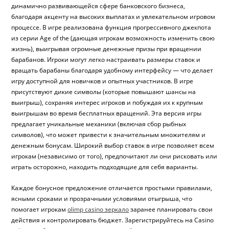
динамично развивающейся сфере банковского бизнеса,
благодаря акценту на высоких выплатах и увлекательном игровом
процессе. В игре реализована функция прогрессивного джекпота
из серии Age of the (дающая игрокам возможность изменить свою
жизнь), выигрывая огромные денежные призы при вращении
барабанов.
Игроки могут легко настраивать размеры ставок и
вращать барабаны благодаря удобному интерфейсу — что делает
игру доступной для новичков и опытных участников. В игре
присутствуют дикие символы (которые повышают шансы на
выигрыш), сохраняя интерес игроков и побуждая их к крупным
выигрышам во время бесплатных вращений. Эта версия игры
предлагает уникальные механики (включая сбор рыбных
символов), что может привести к значительным множителям и
денежным бонусам. Широкий выбор ставок в игре позволяет всем
игрокам (независимо от того), предпочитают ли они рисковать или
играть осторожно, находить подходящие для себя варианты.
Каждое бонусное предложение отличается простыми правилами,
ясными сроками и прозрачными условиями отыгрыша, что
помогает игрокам
olimp casino зеркало
заранее планировать свои
действия и контролировать бюджет. Зарегистрируйтесь на Casino