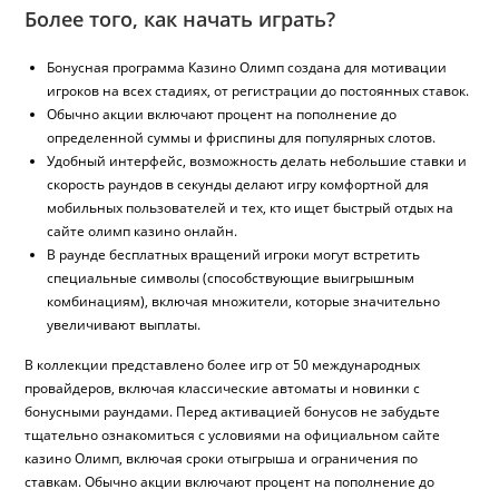
Более того, как начать играть?
Бонусная программа Казино Олимп создана для мотивации
игроков на всех стадиях, от регистрации до постоянных ставок.
Обычно акции включают процент на пополнение до
определенной суммы и фриспины для популярных слотов.
Удобный интерфейс, возможность делать небольшие ставки и
скорость раундов в секунды делают игру комфортной для
мобильных пользователей и тех, кто ищет быстрый отдых на
сайте олимп казино онлайн.
В раунде бесплатных вращений игроки могут встретить
специальные символы (способствующие выигрышным
комбинациям), включая множители, которые значительно
увеличивают выплаты.
В коллекции представлено более игр от 50 международных
провайдеров, включая классические автоматы и новинки с
бонусными раундами. Перед активацией бонусов не забудьте
тщательно ознакомиться с условиями на официальном сайте
казино Олимп, включая сроки отыгрыша и ограничения по
ставкам. Обычно акции включают процент на пополнение до