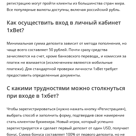
регистрацию могут пройти клиенты из большинства стран мира.
Все популярные валюты доступны, включая российский рубль.
Как осуществить вход в личный кабинет
1xBet?
Минимальная сумма депозита зависит от метода пополнения, но
чаще всего составляет 50 рублей. Почти сразу средства
зачисляются на счет, кроме банковского перевода,, и комиссия за
платеж не взимается (исключением являются мобильные
платежи). Для стандартной проверки личности 1xBet требует
предоставить определенные документы.
С какими трудностями можно столкнуться
при входе в 1хбет?
Чтобы зарегистрироваться (нужно нажать кнопку «Регистрация»),
выбрать способ и заполнить форму, подтвердив свое намерение
стать клиентом букмекера. Новый игрок, который успешно
зарегистрируется и сделает первый депозит от один USD, получает
бонус. Сумма бонуса составляет 100% от первого депозита, но не