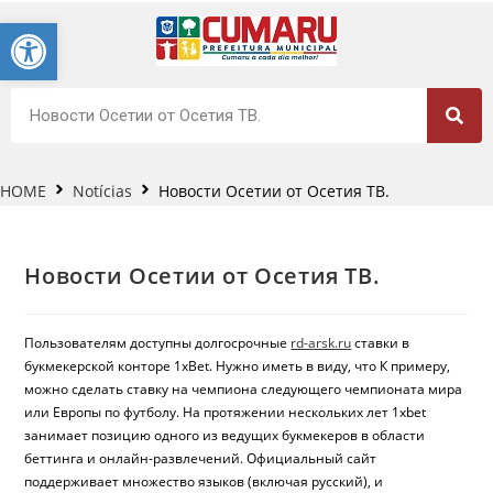
Barra de Ferramentas Aberta
HOME
Notícias
Новости Осетии от Осетия ТВ.
Новости Осетии от Осетия ТВ.
Пользователям доступны долгосрочные
rd-arsk.ru
ставки в
букмекерской конторе 1xBet. Нужно иметь в виду, что К примеру,
можно сделать ставку на чемпиона следующего чемпионата мира
или Европы по футболу. На протяжении нескольких лет 1xbet
занимает позицию одного из ведущих букмекеров в области
беттинга и онлайн-развлечений. Официальный сайт
поддерживает множество языков (включая русский), и