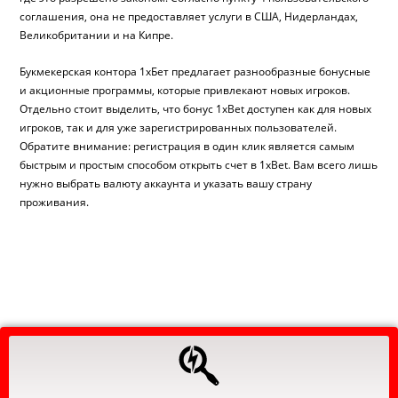
соглашения, она не предоставляет услуги в США, Нидерландах,
Великобритании и на Кипре.
Букмекерская контора 1хБет предлагает разнообразные бонусные
и акционные программы, которые привлекают новых игроков.
Отдельно стоит выделить, что бонус 1xBet доступен как для новых
игроков, так и для уже зарегистрированных пользователей.
Обратите внимание: регистрация в один клик является самым
быстрым и простым способом открыть счет в 1xBet. Вам всего лишь
нужно выбрать валюту аккаунта и указать вашу страну
проживания.