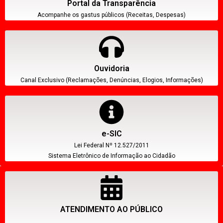
Portal da Transparência
Acompanhe os gastus públicos (Receitas, Despesas)
Ouvidoria
Canal Exclusivo (Reclamações, Denúncias, Elogios, Informações)
e-SIC
Lei Federal Nº 12.527/2011
Sistema Eletrônico de Informação ao Cidadão
ATENDIMENTO AO PÚBLICO