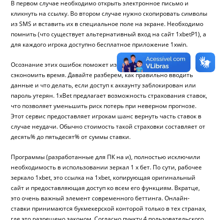
В первом случае необходимо открыть электронное письмо и
кликнуть на ссылку. Во втором случае нужно скопировать символы
из SMS и вставить их в специальное поле на экране. Необходимо
помнить (что существует альтернативный вход на сайт 1xbetP1), а
для каждого игрока доступно бесплатное приложение 1хwin.
Осознание этих ошибок поможет избежать лишних нервов и
сэкономить время. Давайте разберем, как правильно вводить
данные и что делать, если доступ к аккаунту заблокирован или
пароль утерян. 1xBet предлагает возможность страхования ставок,
что позволяет уменьшить риск потерь при неверном прогнозе.
Этот сервис предоставляет игрокам шанс вернуть часть ставок в
случае неудачи. Обычно стоимость такой страховки составляет от
десять% до пятьдесят% от суммы ставки.
Программы (разработанные для ПК на и), полностью исключили
необходимость в использовании зеркал 1 х бет. По сути, рабочее
зеркало 1xbet, это ссылка на 1xbet, копирующая оригинальный
сайт и предоставляющая доступ ко всем его функциям. Вкратце,
это очень важный элемент современного беттинга. Онлайн-
ставки принимаются букмекерской конторой только в тех странах,
где это разрешено законом. Согласно пункту 4 пользовательского