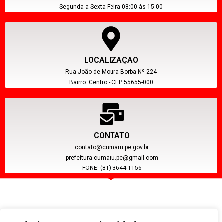
Segunda a Sexta-Feira 08:00 às 15:00
LOCALIZAÇÃO
Rua João de Moura Borba Nº 224
Bairro: Centro - CEP 55655-000
CONTATO
contato@cumaru.pe.gov.br
prefeitura.cumaru.pe@gmail.com
FONE: (81) 3644-1156