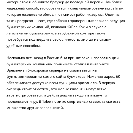
интернетом и обновите браузер до последней версии. Наиболее
надежный способ, это обратиться к специализированным сайтам,
которые ежедневно обновляют список рабочих зеркал. Один из
таких ресурсов —.com, где собраны проверенные зеркала ведущих
букмекерских компаний, включая 1XBet. Как и в случае с
легальными букмекерами, в зарубежной конторе также
потребуется подтвердить свою личность, иногда не самым
удобным способом.
Несколько лет назад в России был принят закон, позволяющий
букмекерским компаниям принимать ставки в интернете.
Временная блокировка сервера не сказывается на
функционировании самого сайта букмекера. Изменяя адрес, БК
обеспечивает доступ ко всем функциям оригинала. В первую
очередь стоит отметить, что новые клиенты могут легко
зарегистрироваться, а действующие заходят в аккаунт и
продолжают игру. В 1xbet помимо спортивных ставок также есть
множество других развлечений.