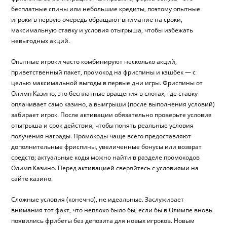
бесплатные спины или небольшие кредиты, поэтому опытные
игроки в первую очередь обращают внимание на сроки,
максимальную ставку и условия отыгрыша, чтобы избежать
невыгодных акций.
Опытные игроки часто комбинируют несколько акций,
приветственный пакет, промокод на фриспины и кэшбек — с
целью максимальной выгоды в первые дни игры. Фриспины от
Олимп Казино, это бесплатные вращения в слотах, где ставку
оплачивает само казино, а выигрыши (после выполнения условий)
забирает игрок. После активации обязательно проверьте условия
отыгрыша и срок действия, чтобы понять реальные условия
получения награды. Промокоды чаще всего предоставляют
дополнительные фриспины, увеличенные бонусы или возврат
средств; актуальные коды можно найти в разделе промокодов
Олимп Казино. Перед активацией сверяйтесь с условиями на
сайте казино.
Сложные условия (конечно), не идеальные. Заслуживает
внимания тот факт, что неплохо было бы, если бы в Олимпе вновь
появились фрибеты без депозита для новых игроков. Новым