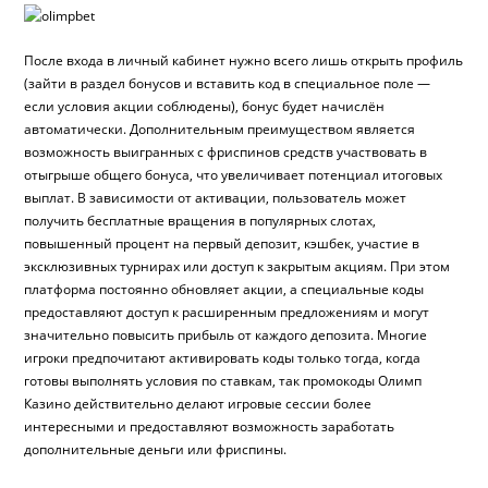
После входа в личный кабинет нужно всего лишь открыть профиль
(зайти в раздел бонусов и вставить код в специальное поле —
если условия акции соблюдены), бонус будет начислён
автоматически. Дополнительным преимуществом является
возможность выигранных с фриспинов средств участвовать в
отыгрыше общего бонуса, что увеличивает потенциал итоговых
выплат. В зависимости от активации, пользователь может
получить бесплатные вращения в популярных слотах,
повышенный процент на первый депозит, кэшбек, участие в
эксклюзивных турнирах или доступ к закрытым акциям. При этом
платформа постоянно обновляет акции, а специальные коды
предоставляют доступ к расширенным предложениям и могут
значительно повысить прибыль от каждого депозита. Многие
игроки предпочитают активировать коды только тогда, когда
готовы выполнять условия по ставкам, так промокоды Олимп
Казино действительно делают игровые сессии более
интересными и предоставляют возможность заработать
дополнительные деньги или фриспины.