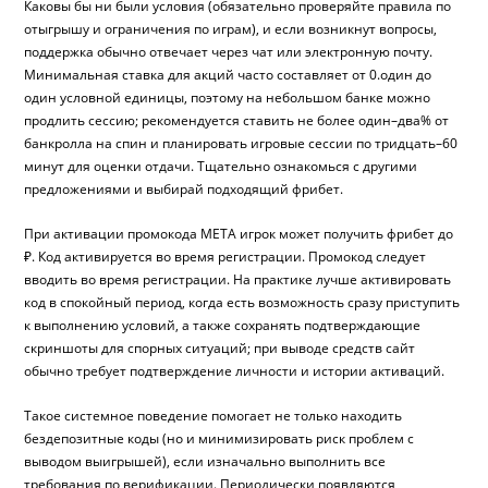
Каковы бы ни были условия (обязательно проверяйте правила по
отыгрышу и ограничения по играм), и если возникнут вопросы,
поддержка обычно отвечает через чат или электронную почту.
Минимальная ставка для акций часто составляет от 0.один до
один условной единицы, поэтому на небольшом банке можно
продлить сессию; рекомендуется ставить не более один–два% от
банкролла на спин и планировать игровые сессии по тридцать–60
минут для оценки отдачи. Тщательно ознакомься с другими
предложениями и выбирай подходящий фрибет.
При активации промокода META игрок может получить фрибет до
₽. Код активируется во время регистрации. Промокод следует
вводить во время регистрации. На практике лучше активировать
код в спокойный период, когда есть возможность сразу приступить
к выполнению условий, а также сохранять подтверждающие
скриншоты для спорных ситуаций; при выводе средств сайт
обычно требует подтверждение личности и истории активаций.
Такое системное поведение помогает не только находить
бездепозитные коды (но и минимизировать риск проблем с
выводом выигрышей), если изначально выполнить все
требования по верификации. Периодически появляются