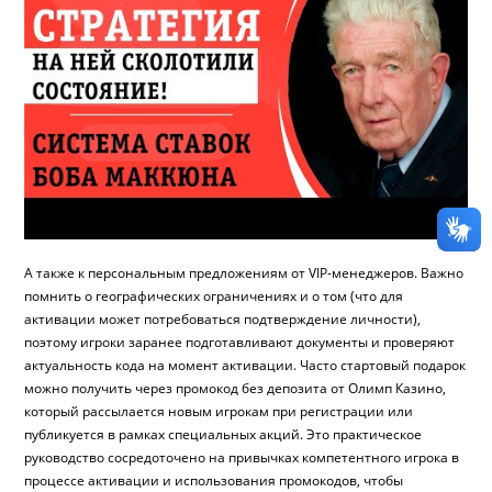
А также к персональным предложениям от VIP-менеджеров. Важно
помнить о географических ограничениях и о том (что для
активации может потребоваться подтверждение личности),
поэтому игроки заранее подготавливают документы и проверяют
актуальность кода на момент активации. Часто стартовый подарок
можно получить через промокод без депозита от Олимп Казино,
который рассылается новым игрокам при регистрации или
публикуется в рамках специальных акций. Это практическое
руководство сосредоточено на привычках компетентного игрока в
процессе активации и использования промокодов, чтобы