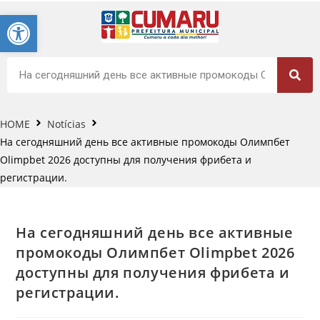
Barra de Ferramentas Aberta
HOME
Notícias
На сегодняшний день все активные промокоды Олимпбет
Olimpbet 2026 доступны для получения фрибета и
регистрации.
На сегодняшний день все активные
промокоды Олимпбет Olimpbet 2026
доступны для получения фрибета и
регистрации.