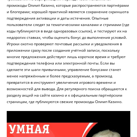
промокоды Олимп Казино, которые распространяются партнёрами
и блогерами; хорошей практикой является сохранение скриншота
подтверждения активации и даты истечения. Опытные
пользователи следят за тематическими каналами и стримами (где
коды публикуются в виде одноразовых ссылок), и тестируют их на
недорогих ставках, чтобы оценить бонус до выполнения условий.
Игроки охотно проверяют почтовые рассылки и уведомления в
приложении сразу после создания учётной записи, поскольку
многие предложения действуют лишь короткое время и требуют
подтверждения телефона или электронной почты. Если вы
сделаете эти шаги привычными, управление бонусами станет
менее напряжённым и более предсказуемым, а промокод
превратится в инструмент увеличения игрового времени и
возможностей для вывода. Для регулярного поиска обращаются к
разделу акций на сайте казино и к официальным партнёрским
страницам, где публикуются свежие промокоды Олимп Казино.