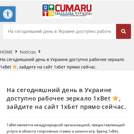
Barra de Ferramentas Aberta
HOME
Notícias
На сегодняшний день в Украине доступно рабочее зеркало
1xBet
, зайдите на сайт 1хБет прямо сейчас.
На сегодняшний день в Украине
доступно рабочее зеркало 1xBet
,
зайдите на сайт 1хБет прямо сейчас.
1xBet является международной организацией, предоставляющей
услуги в области спортивных ставок и казино-игр. Бренд 1xBet,