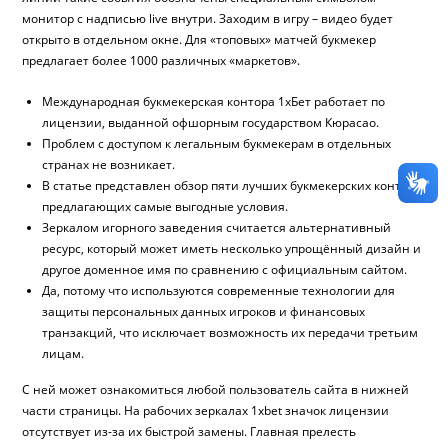
монитор с надписью live внутри. Заходим в игру – видео будет
открыто в отдельном окне. Для «топовых» матчей букмекер
предлагает более 1000 различных «маркетов».
Международная букмекерская контора 1хБет работает по
лицензии, выданной офшорным государством Кюрасао.
Проблем с доступом к легальным букмекерам в отдельных
странах не возникает.
В статье представлен обзор пяти лучших букмекерских контор,
предлагающих самые выгодные условия.
Зеркалом игорного заведения считается альтернативный
ресурс, который может иметь несколько упрощённый дизайн и
другое доменное имя по сравнению с официальным сайтом.
Да, потому что используются современные технологии для
защиты персональных данных игроков и финансовых
транзакций, что исключает возможность их передачи третьим
лицам.
С ней может ознакомиться любой пользователь сайта в нижней
части страницы. На рабочих зеркалах 1xbet значок лицензии
отсутствует из-за их быстрой замены. Главная прелесть