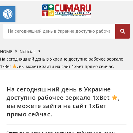
Barra de Ferramentas Aberta
HOME
Notícias
На сегодняшний день в Украине доступно рабочее зеркало
1xBet
, вы можете зайти на сайт 1хБет прямо сейчас.
На сегодняшний день в Украине
доступно рабочее зеркало 1xBet
,
вы можете зайти на сайт 1хБет
прямо сейчас.
Серверы компании хранят ваши средства (ставки и историю