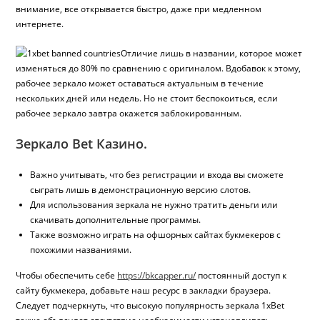
внимание, все открывается быстро, даже при медленном
интернете.
Отличие лишь в названии, которое может
изменяться до 80% по сравнению с оригиналом. Вдобавок к этому,
рабочее зеркало может оставаться актуальным в течение
нескольких дней или недель. Но не стоит беспокоиться, если
рабочее зеркало завтра окажется заблокированным.
Зеркало Bet Казино.
Важно учитывать, что без регистрации и входа вы сможете
сыграть лишь в демонстрационную версию слотов.
Для использования зеркала не нужно тратить деньги или
скачивать дополнительные программы.
Также возможно играть на офшорных сайтах букмекеров с
похожими названиями.
Чтобы обеспечить себе
https://bkcapper.ru/
постоянный доступ к
сайту букмекера, добавьте наш ресурс в закладки браузера.
Следует подчеркнуть, что высокую популярность зеркала 1xBet