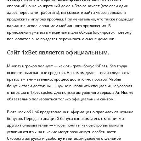
операций), а не конкретный домен. Это означает (что если один
адрес перестанет работать), вы сможете зайти через зеркало и
продолжить игру без проблем. Примечательно, что также подойдет
вариант с использованием мобильного приложения.
В
приложении уже есть механизмы для обхода блокировок, поэтому
пользователю не придется переживать о смене доменов.
Сайт 1xBet является официальным.
Многих игроков волнует — как отыграть бонус 1xBet и без труда
вывести выигранные средства. На самом деле — если следовать
правилам внимательно, процесс достаточно простой. Чтобы
бонусы стали доступны — нужно выполнить специальные условия
отыгрыша в 1xbet casino. Для поиска актуального зеркала Ап Икс не
обязательно пользоваться только официальным сайтом.
В отзывах об UpX представлена информация о правилах отыгрыша
бонусов. Перед активацией бонуса ознакомьтесь с мнениями
других пользователей — чтобы понять, как быстро выполнить
условия отыгрыша и какие могут возникнуть особенности.
Скорости загрузки и удобству навигации уделено отдельное