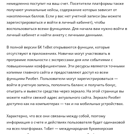
немедленно поступит на ваш счет. Посетители платформы также
получают уникальные кейсы, содержание которых зависит от
накопленных баллов. Если у вас нет учетной записи (вы можете
зарегистрироваться и войти в личный кабинет), чтобы
воспользоваться всеми функциями. Для начала вам нужно войти в
личный кабинет и найти анкету с личными данными.
В полной версии БК 1xBet открываются функции, которые
отсутствуют в приложениях. Новички могут участвовать в
программе лояльности с экспрессами дня или событиями с
повышенными коэффициентами. Эти ресурсы являются точными
копиями главного сайта и предоставляют доступ ко всем
функциям Риобет. Пользователи могут зарегистрироваться —
войти в учетную запись, пополнить баланс и получить бонус,
отыграть и вывести средства через зеркало. На этой странице вы
можете найти свежий адрес актуального сайта. Зеркало Риобет
доступно как на компьютерах — так и на мобильных устройствах.
Характерно, что все они связаны между собой, поэтому
информация о счете и действиях пользователя будет одинаковой
на всех платформах. 1хБет — международная букмекерская