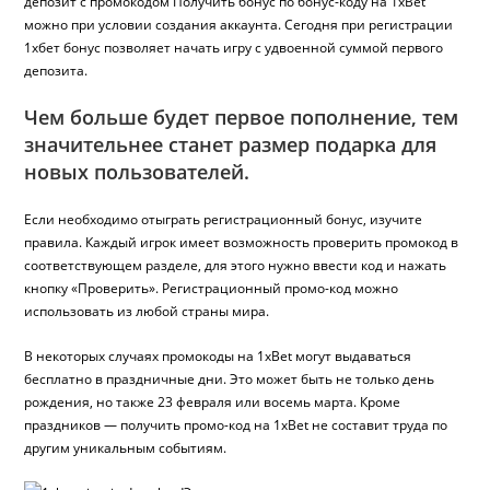
депозит с промокодом Получить бонус по бонус-коду на 1xBet
можно при условии создания аккаунта. Сегодня при регистрации
1хбет бонус позволяет начать игру с удвоенной суммой первого
депозита.
Чем больше будет первое пополнение, тем
значительнее станет размер подарка для
новых пользователей.
Если необходимо отыграть регистрационный бонус, изучите
правила. Каждый игрок имеет возможность проверить промокод в
соответствующем разделе, для этого нужно ввести код и нажать
кнопку «Проверить». Регистрационный промо-код можно
использовать из любой страны мира.
В некоторых случаях промокоды на 1xBet могут выдаваться
бесплатно в праздничные дни. Это может быть не только день
рождения, но также 23 февраля или восемь марта. Кроме
праздников — получить промо-код на 1xBet не составит труда по
другим уникальным событиям.