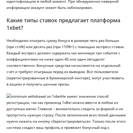
идентификацию в любой момент. При обнаружении неверной
информации аккаунт может быть заблокирован.
Какие типы ставок предлагает платформа
1xbet?
Необходимо отыграть сумму бонуса в размере пять раз больше
(при сто%) или десять раз (при 110%+) с помощью экспресс-ставок.
Каждый экспресс должен содержать как минимум три события с
коэффициентами не ниже один.40 или один.пятьдесят
соответственно. Бонусные средства начисляются на отдельный
счёт и требуют отыгрыша перед их выводом. Все пользователи
(зарегистрированные в букмекерской конторе), могут участвовать
в акциях и получать ценные призы.
Не имеет значения способ
регистрации, так как промокод 1xBet можно ввести в любом из
доступных меню. Главное – внимательно следить за формой и не
пропустить нужную строку. После заполнения всех полей данными
нужно нажать на кнопку «Зарегистрироваться». Только после этого
система создаст ваш профиль и привяжет бонусный код к