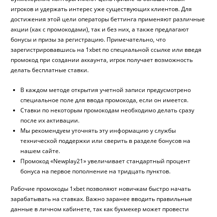
игроков и удержать интерес уже существующих клиентов. Для
достижения этой цели операторы беттинга применяют различные
акции (как с промокодами), так и без них, а также предлагают
бонусы и призы за регистрацию.
Примечательно, что
зарегистрировавшись на 1xbet по специальной ссылке или введя
промокод при создании аккаунта, игрок получает возможность
делать бесплатные ставки.
В каждом методе открытия учетной записи предусмотрено
специальное поле для ввода промокода, если он имеется.
Ставки по некоторым промокодам необходимо делать сразу
после их активации.
Мы рекомендуем уточнять эту информацию у службы
технической поддержки или сверить в разделе бонусов на
нашем сайте.
Промокод «Newplay21» увеличивает стандартный процент
бонуса на первое пополнение на тридцать пунктов.
Рабочие промокоды 1xbet позволяют новичкам быстро начать
зарабатывать на ставках. Важно заранее вводить правильные
данные в личном кабинете, так как букмекер может провести