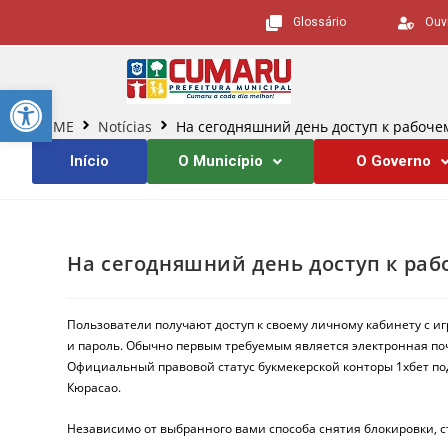
Glossário
Ouv
Barra de Ferramentas Aberta
HOME
Notícias
На сегодняшний день доступ к рабочем
Início
O Município
O Governo
На сегодняшний день доступ к раб
Пользователи получают доступ к своему личному кабинету с и
и пароль. Обычно первым требуемым является электронная поч
Официальный правовой статус букмекерской конторы 1хбет по
Кюрасао.
Независимо от выбранного вами способа снятия блокировки, с