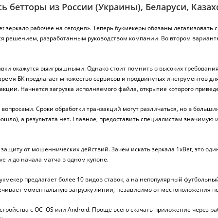
 бетторы из России (Украины), Беларуси, Казахс
et зеркало рабочее на сегодня». Теперь букмекеры обязаны легализовать 
ся решением, разработанным руководством компании. Во втором варианте 
ставки окажутся выигрышными. Однако стоит помнить о высоких требовани
ремя БК предлагает множество сервисов и продвинутых инструментов для 
кции. Начнется загрузка исполняемого файла, открытие которого приведет
с вопросами. Сроки обработки транзакций могут различаться, но в больши
рошло), а результата нет. Главное, предоставить специалистам значиму
 защиту от мошеннических действий. Зачем искать зеркала 1xBet, это од
e и до начала матча в одном купоне.
кмекер предлагает более 10 видов ставок, а на непопулярный футбольный
печивает моментальную загрузку линии, независимо от местоположения п
тройства с ОС iOS или Android. Проще всего скачать приложение через ра