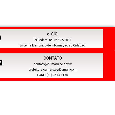
e-SIC
Lei Federal Nº 12.527/2011
Sistema Eletrônico de Informação ao Cidadão
CONTATO
contato@cumaru.pe.gov.br
prefeitura.cumaru.pe@gmail.com
FONE: (81) 3644-1156