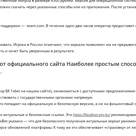
ственные бонусы в размере 6500 рублей. Версия для операционной систем
можно скачать через указанные способы или из приложения. После устано
 поддержки — -team.com. В течение один-два часов оператор предоставит
вать. Игроки в России отмечают, что зеркала позволяют им не прерывать
ть и хочет быть уверенным в результате.
 от официального сайта Наиболее простым спосо
.
ор БК 1xbet на нашем сайте), ознакомиться с доступными предложениями
ствовать с государственными органами напрямую.
 что попадает на официальную и безопасную версию, а не на фишинговый с
ко актуальные и безопасные ссылки. Это
https://biodiversity.kz/
рекомендован
Bet указано — что для безопасного получения актуальных зеркал рекоме
урсе обновлений платформы. К тому же это обеспечивает «страховку» от 