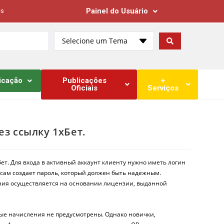
Painel do Usuário
es
Selecione um Tema
icação
Publicações
+
Oficiais
Serviços
з ссылку 1хБет.
т. Для входа в активный аккаунт клиенту нужно иметь логин
 сам создает пароль, который должен быть надежным.
ения осуществляется на основании лицензии, выданной
ные начисления не предусмотрены. Однако новички,