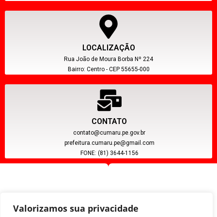
LOCALIZAÇÃO
Rua João de Moura Borba Nº 224
Bairro: Centro - CEP 55655-000
CONTATO
contato@cumaru.pe.gov.br
prefeitura.cumaru.pe@gmail.com
FONE: (81) 3644-1156
Valorizamos sua privacidade